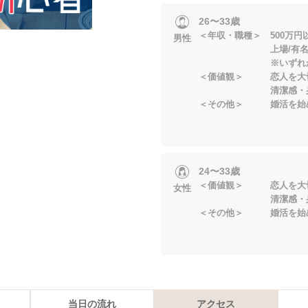
26〜33歳
＜年収・職種＞ 500万
男性
上場/有名企
※いずれかに当
＜価値観＞ 恋人を大
清潔感・身だしな
＜その他＞ 婚活を始
24〜33歳
＜価値観＞ 恋人を大
女性
清潔感・身だしな
＜その他＞ 婚活を始
当日の流れ
アクセス