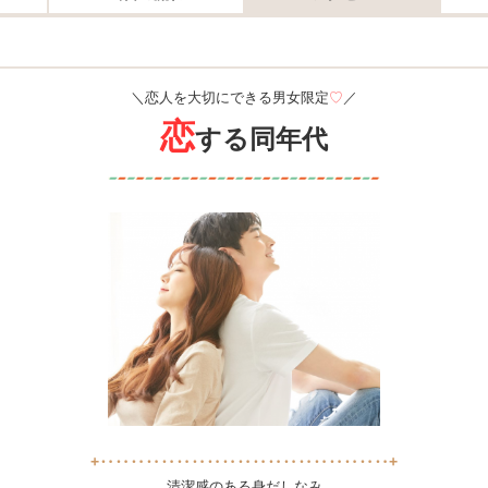
＼恋人を大切にできる男女限定
♡
／
恋
する同年代
+‥‥‥‥‥‥‥‥‥‥‥‥‥‥‥‥‥‥‥+
清潔感のある身だしなみ