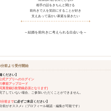
相手の話をきちんと聞ける
前向きで人を笑顔にすることが好き
支えあって温かい家庭を築きたい
+‥‥‥‥‥‥‥‥‥‥‥‥‥‥‥‥‥‥‥+
～結婚を前向きに考えられる出会いを～
5分前より受付開始
備ください】
ing公式アプリへのログイン
の事前アップロード
写真登録(1枚登録必須となります)
完了していない場合、ご参加いただくことができません。
10分前まで
に必ずご来店ください】
5分前がオススメ♪（プロフィール確認・編集が可能です）