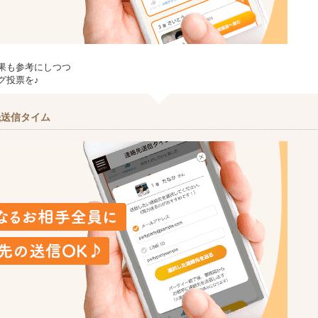
果も参考にしつつ
グ投票を♪
先送信タイム