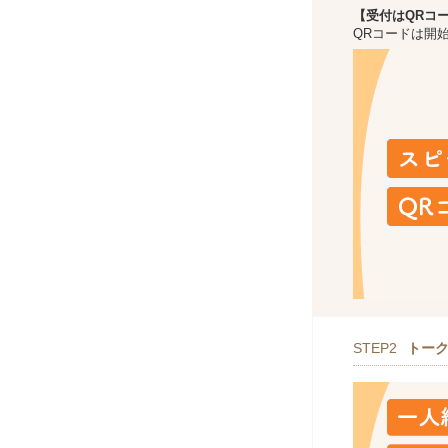
【受付はQRコ
QRコードは開
STEP2
トー