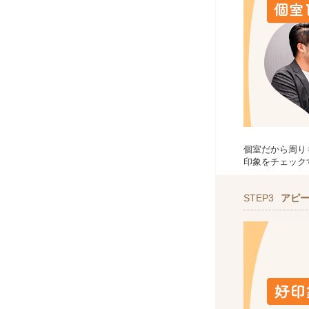
個室だから周り
印象をチェック
STEP3
アピ