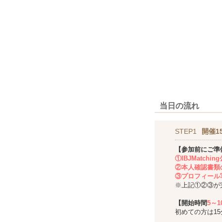
当日の流れ
STEP1
開催1
【参加前にご準
①IBJMatch
②本人確認書類
③プロフィール
※上記①②③が
【開始時間
5～
初めての方は1