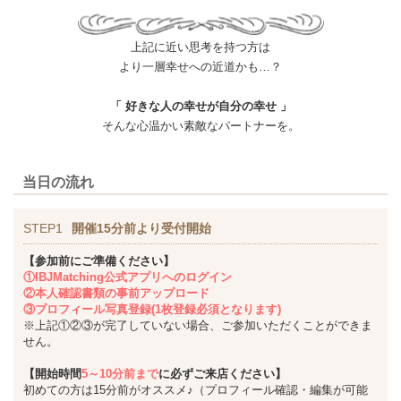
上記に近い思考を持つ方は
より一層幸せへの近道かも…？
「 好きな人の幸せが自分の幸せ 」
そんな心温かい素敵なパートナーを。
当日の流れ
STEP1
開催15分前より受付開始
【参加前にご準備ください】
①IBJMatching公式アプリへのログイン
②本人確認書類の事前アップロード
③プロフィール写真登録(1枚登録必須となります)
※上記①②③が完了していない場合、ご参加いただくことができま
せん。
【開始時間
5～10分前まで
に必ずご来店ください】
初めての方は15分前がオススメ♪（プロフィール確認・編集が可能