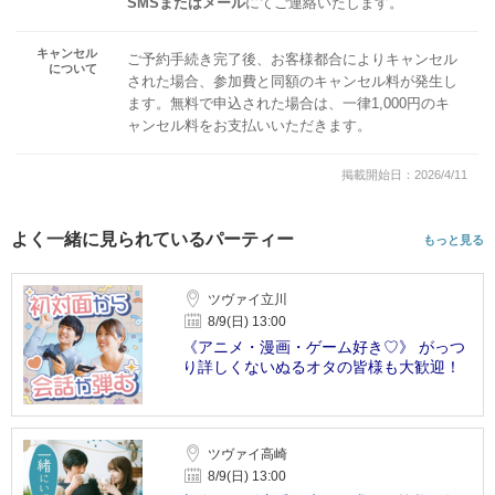
SMSまたはメール
にてご連絡いたします。
キャンセル
ご予約手続き完了後、お客様都合によりキャンセル
について
された場合、参加費と同額のキャンセル料が発生し
ます。無料で申込された場合は、一律1,000円のキ
ャンセル料をお支払いいただきます。
掲載開始日：2026/4/11
よく一緒に見られているパーティー
もっと見る
ツヴァイ立川
8/9(日) 13:00
《アニメ・漫画・ゲーム好き♡》 がっつ
り詳しくないぬるオタの皆様も大歓迎！
ツヴァイ高崎
8/9(日) 13:00