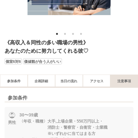
1
2
3
4
《高収入＆同性の多い職場の男性》
あなたのために努力してくれる彼♡
個室6対6
価値観が合う人がいい
参加条件
企画詳細
当日の流れ
アクセス
注意事項
参加条件
30〜39歳
〈年収・職種〉大手,上場企業・550万円以上・
男性
消防士・警察官・自衛官・士業職
※いずれかに当てはまる方