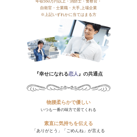
年収550万円以上・消防士・警察官・
自衛官・士業職・大手,上場企業
※上記いずれかに当てはまる方
『幸せになれる
恋人
』の共通点
物腰柔らかで優しい
いつも一番の味方で居てくれる
素直に気持ちを伝える
「ありがとう」「ごめんね」が言える