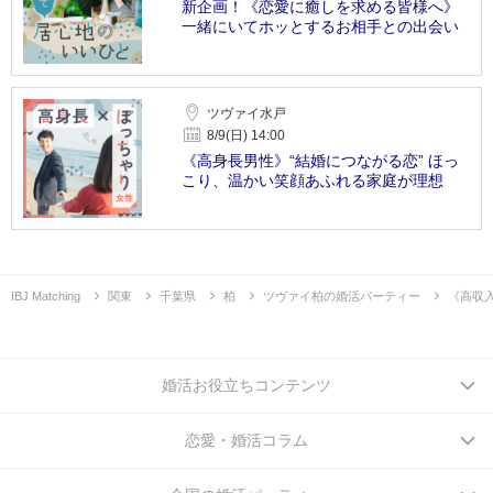
新企画！《恋愛に癒しを求める皆様へ》
一緒にいてホッとするお相手との出会い
ツヴァイ水戸
8/9(日) 14:00
《高身長男性》“結婚につながる恋” ほっ
こり、温かい笑顔あふれる家庭が理想
IBJ Matching
関東
千葉県
柏
ツヴァイ柏の婚活パーティー
《高収
婚活お役立ちコンテンツ
恋愛・婚活コラム