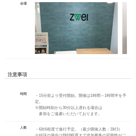
会場
注意事項
時間
・15分前より受付開始。開催は1時間～1時間半を予
定。
※開始時刻から30分以上遅れる場合は
参加をご遠慮いただいております。
人数
・6対6程度で進行予定。（最少開催人数：3対3）
※好評の場合は8対8程度まで追加募集の可能性がご