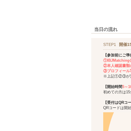
当日の流れ
STEP1
開催1
【参加前にご準
①IBJMatch
②本人確認書類
③プロフィール
※上記①②③が
【開始時間
5～
初めての方は1
【受付はQRコ
QRコードは開