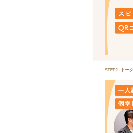
STEP2
トー