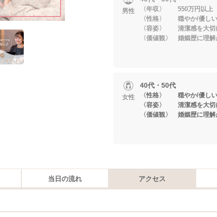
〈年収〉 550万円以上
男性
〈性格〉 穏やか/優し
〈容姿〉 清潔感を大切
〈価値観〉 婚姻歴に理解
40代・50代
〈性格〉 穏やか/優し
女性
〈容姿〉 清潔感を大切
〈価値観〉 婚姻歴に理解
当日の流れ
アクセス