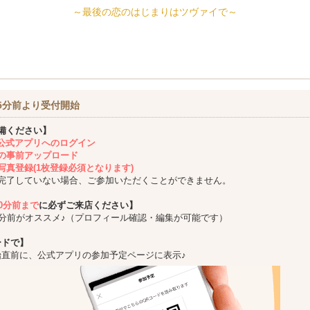
～最後の恋のはじまりはツヴァイで～
5分前より受付開始
備ください】
ing公式アプリへのログイン
の事前アップロード
写真登録(1枚登録必須となります)
完了していない場合、ご参加いただくことができません。
10分前まで
に必ずご来店ください】
5分前がオススメ♪（プロフィール確認・編集が可能です）
ードで】
始直前に、公式アプリの参加予定ページに表示♪