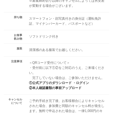
※募集締め切り以降のキャンセルによっては男女差
が変動する場合がございます。
持ち物
スマートフォン・顔写真付きの身分証（運転免許
証、マイナンバーカード、パスポートなど）
お食事
ソフトドリンク付き
飲み物
服装
清潔感のある服装でお越しください。
注意事項
＜QRコード受付について＞
・受付前に以下①②をご対応のうえ、ご来場くださ
い。
完了していない場合は、ご参加いただけません。
①公式アプリのダウンロード ・ログイン
②本人確認書類の事前アップロード
キャンセル
ご予約手続き完了後、お客様都合によりキャンセル
について
された場合、参加費と同額のキャンセル料が発生し
ます。無料で申込された場合は、一律1,000円のキ