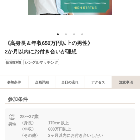
1
2
3
4
《高身長＆年収650万円以上の男性》
2か月以内にお付き合いが理想
個室8対8
シングルマッチング
参加条件
企画詳細
当日の流れ
アクセス
注意事項
参加条件
28〜37歳
〈身長〉 170cm以上
男性
〈年収〉 600万円以上
〈その他〉 2ヶ月以内にお付き合いしたい