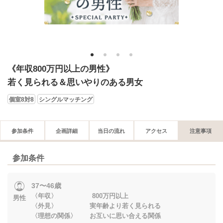
1
2
3
4
《年収800万円以上の男性》
若く見られる＆思いやりのある男女
個室8対8
シングルマッチング
参加条件
企画詳細
当日の流れ
アクセス
注意事項
参加条件
37〜46歳
〈年収〉 800万円以上
男性
〈外見〉 実年齢より若く見られる
〈理想の関係〉 お互いに思い合える関係