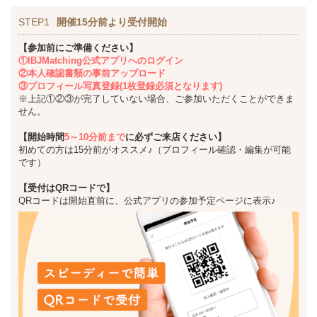
STEP1
開催15分前より受付開始
【参加前にご準備ください】
①IBJMatching公式アプリへのログイン
②本人確認書類の事前アップロード
③プロフィール写真登録(1枚登録必須となります)
※上記①②③が完了していない場合、ご参加いただくことができま
せん。
【開始時間
5～10分前まで
に必ずご来店ください】
初めての方は15分前がオススメ♪（プロフィール確認・編集が可能
です）
【受付はQRコードで】
QRコードは開始直前に、公式アプリの参加予定ページに表示♪