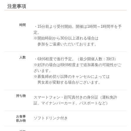
注意事項
時間
・15分前より受付開始。開催は1時間～1時間半を予
定。
※開始時刻から30分以上遅れる場合は
参加をご遠慮いただいております。
人数
・6対6程度で進行予定。（最少開催人数：3対3）
※好評の場合は8対8程度まで追加募集の可能性がご
ざいます。
※募集締め切り以降のキャンセルによっては
男女差が変動する場合がございます。
持ち物
スマートフォン・顔写真付きの身分証（運転免許
証、マイナンバーカード、パスポートなど）
お食事
ソフトドリンク付き
飲み物