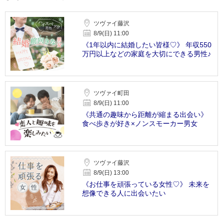
ツヴァイ藤沢
8/9(日) 11:00
《1年以内に結婚したい皆様♡》 年収550
万円以上などの家庭を大切にできる男性♪
ツヴァイ町田
8/9(日) 11:00
《共通の趣味から距離が縮まる出会い》
食べ歩きが好き×ノンスモーカー男女
ツヴァイ藤沢
8/9(日) 13:00
《お仕事を頑張っている女性♡》 未来を
想像できる人に出会いたい