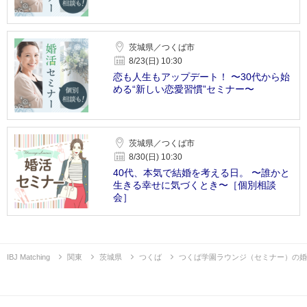
茨城県／つくば市
8/23(日) 10:30
恋も人生もアップデート！ 〜30代から始
める“新しい恋愛習慣”セミナー〜
茨城県／つくば市
8/30(日) 10:30
40代、本気で結婚を考える日。 〜誰かと
生きる幸せに気づくとき〜［個別相談
会］
IBJ Matching
関東
茨城県
つくば
つくば学園ラウンジ（セミナー）の婚