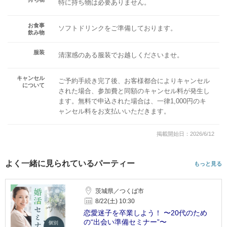
特に持ち物は必要ありません。
お食事
ソフトドリンクをご準備しております。
飲み物
服装
清潔感のある服装でお越しくださいませ。
キャンセル
ご予約手続き完了後、お客様都合によりキャンセル
について
された場合、参加費と同額のキャンセル料が発生し
ます。無料で申込された場合は、一律1,000円のキ
ャンセル料をお支払いいただきます。
掲載開始日：2026/6/12
よく一緒に見られているパーティー
もっと見る
茨城県／つくば市
8/22(土) 10:30
恋愛迷子を卒業しよう！ 〜20代のため
の“出会い準備セミナー”〜