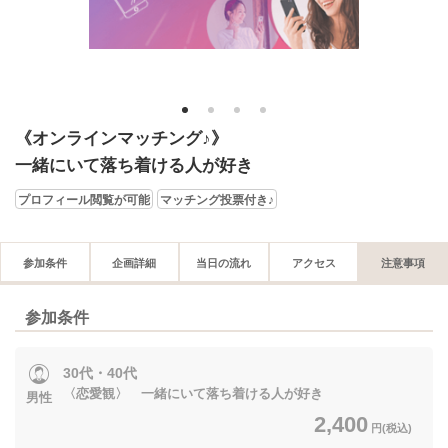
1
2
3
4
《オンラインマッチング♪》
一緒にいて落ち着ける人が好き
プロフィール閲覧が可能
マッチング投票付き♪
参加条件
企画詳細
当日の流れ
アクセス
注意事項
参加条件
30代・40代
〈恋愛観〉 一緒にいて落ち着ける人が好き
男性
2,400
円(税込)