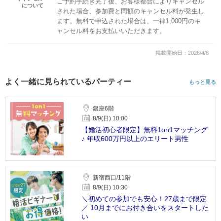
ご予約手続き完了後、お客様都合によりキャンセル
について
された場合、参加費と同額のキャンセル料が発生し
ます。無料で申込された場合は、一律1,000円のキ
ャンセル料をお支払いいただきます。
掲載開始日：2026/4/8
よく一緒に見られているパーティー
もっと見る
銀座6階
8/9(日) 10:00
【婚活初心者限定】無料1on1マッチング
♪ 年収600万円以上のエリート男性
新宿西口/11階
8/9(日) 10:30
＼初めての参加でも安心！27歳まで限定
／ 10月までにお付き合いをスタートした
い