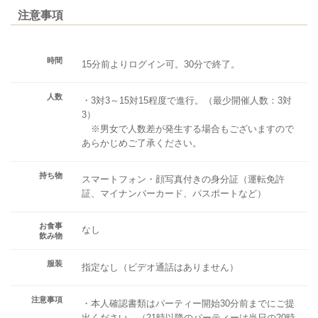
注意事項
時間
15分前よりログイン可。30分で終了。
人数
・3対3～15対15程度で進行。（最少開催人数：3対
3）
※男女で人数差が発生する場合もございますので
あらかじめご了承ください。
持ち物
スマートフォン・顔写真付きの身分証（運転免許
証、マイナンバーカード、パスポートなど）
お食事
なし
飲み物
服装
指定なし（ビデオ通話はありません）
注意事項
・本人確認書類はパーティー開始30分前までにご提
出ください。（21時以降のパーティーは当日の20時