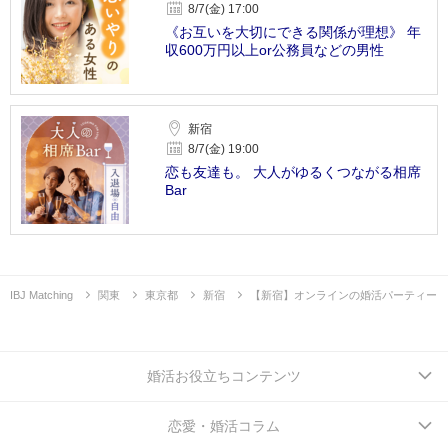
8/7(金) 17:00
《お互いを大切にできる関係が理想》 年
収600万円以上or公務員などの男性
新宿
8/7(金) 19:00
恋も友達も。 大人がゆるくつながる相席
Bar
IBJ Matching
関東
東京都
新宿
【新宿】オンラインの婚活パーティー
婚活お役立ちコンテンツ
恋愛・婚活コラム