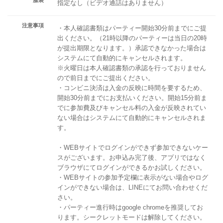
指定なし（ビデオ通話はありません）
注意事項
・本人確認書類はパーティー開始30分前までにご提
出ください。（21時以降のパーティーは当日の20時
が提出期限となります。）承認できなかった場合は
システムにて自動的にキャンセルされます。
※火曜日は本人確認書類の承認を行っておりません
ので前日までにご提出ください。
・コンビニ決済は入金の反映に時間を要するため、
開始30分前までにお支払いください。開始15分前ま
でに参加費及びキャンセル料の入金が反映されてい
ない場合はシステムにて自動的にキャンセルされま
す。
・WEBサイトでログインができず参加できないケー
スがございます。お申込み完了後、アプリではなく
ブラウザにてログインができるかお試しください。
・WEBサイトの参加予定欄に表示がない場合やログ
インができない場合は、LINEにてお問い合わせくだ
さい。
・パーティー進行時はgoogle chromeを推奨してお
ります。シークレットモードは解除してください。