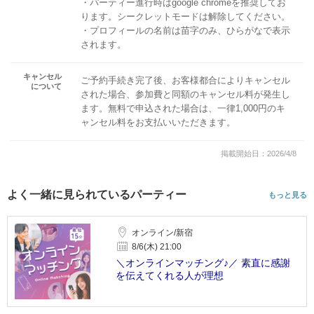
・パーティー進行時はgoogle chromeを推奨してお
ります。シークレットモードは解除してください。
・プロフィールの名前は苗字のみ、ひらがなで表示
されます。
キャンセル
ご予約手続き完了後、お客様都合によりキャンセル
について
された場合、参加費と同額のキャンセル料が発生し
ます。無料で申込された場合は、一律1,000円のキ
ャンセル料をお支払いいただきます。
掲載開始日：2026/4/8
よく一緒に見られているパーティー
もっと見る
オンライン/新宿
8/6(木) 21:00
＼オンラインマッチング♪／ 素直に感謝
を伝えてくれる人が理想