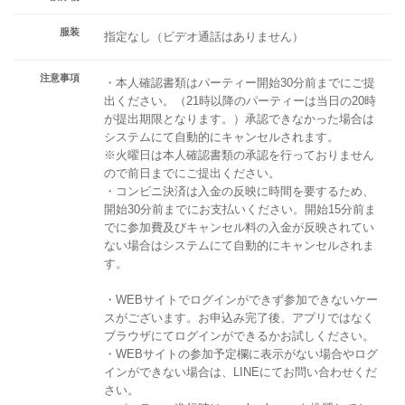
服装
指定なし（ビデオ通話はありません）
注意事項
・本人確認書類はパーティー開始30分前までにご提
出ください。（21時以降のパーティーは当日の20時
が提出期限となります。）承認できなかった場合は
システムにて自動的にキャンセルされます。
※火曜日は本人確認書類の承認を行っておりません
ので前日までにご提出ください。
・コンビニ決済は入金の反映に時間を要するため、
開始30分前までにお支払いください。開始15分前ま
でに参加費及びキャンセル料の入金が反映されてい
ない場合はシステムにて自動的にキャンセルされま
す。
・WEBサイトでログインができず参加できないケー
スがございます。お申込み完了後、アプリではなく
ブラウザにてログインができるかお試しください。
・WEBサイトの参加予定欄に表示がない場合やログ
インができない場合は、LINEにてお問い合わせくだ
さい。