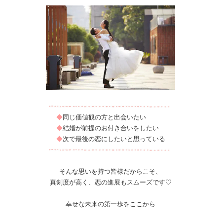
◆
同じ価値観の方と出会いたい
◆
結婚が前提のお付き合いをしたい
◆
次で最後の恋にしたいと思っている
そんな思いを持つ皆様だからこそ、
真剣度が高く、恋の進展もスムーズです♡
幸せな未来の第一歩をここから