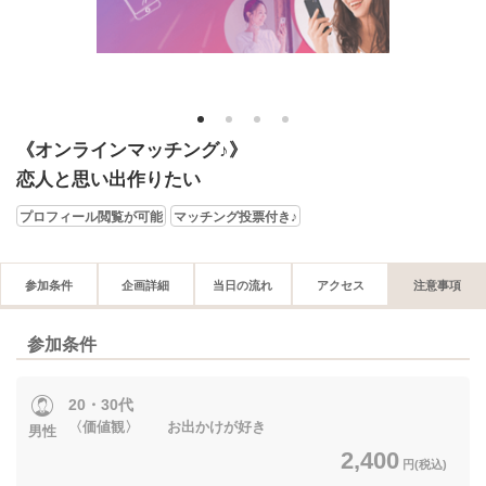
1
2
3
4
《オンラインマッチング♪》
恋人と思い出作りたい
プロフィール閲覧が可能
マッチング投票付き♪
参加条件
企画詳細
当日の流れ
アクセス
注意事項
参加条件
20・30代
〈価値観〉 お出かけが好き
男性
2,400
円(税込)