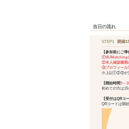
当日の流れ
STEP1
開催1
【参加前にご準
①IBJMatch
②本人確認書類
③プロフィール
※上記①②③が
【開始時間
5～
初めての方は1
【受付はQRコ
QRコードは開