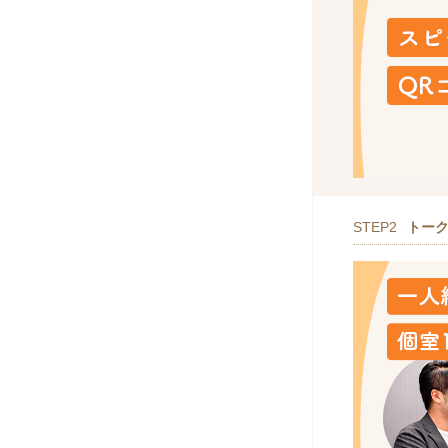
STEP2
トー