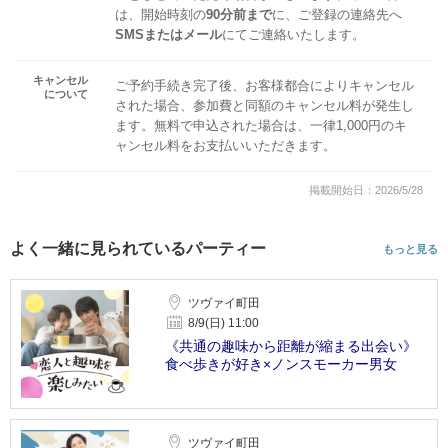
は、開始時刻の
90分前まで
に、ご登録の連絡先へ
SMSまたはメール
にてご連絡いたします。
キャンセル
ご予約手続き完了後、お客様都合によりキャンセル
について
された場合、参加費と同額のキャンセル料が発生し
ます。無料で申込された場合は、一律1,000円のキ
ャンセル料をお支払いいただきます。
掲載開始日：2026/5/28
よく一緒に見られているパーティー
もっと見る
ツヴァイ町田
8/9(日) 11:00
《共通の趣味から距離が縮まる出会い》
食べ歩きが好き×ノンスモーカー男女
ツヴァイ町田