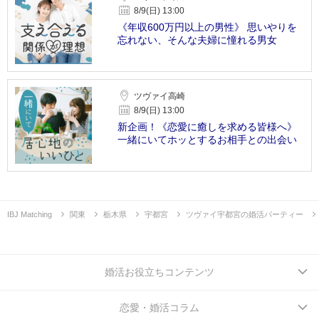
8/9(日) 13:00
《年収600万円以上の男性》 思いやりを
忘れない、そんな夫婦に憧れる男女
ツヴァイ高崎
8/9(日) 13:00
新企画！《恋愛に癒しを求める皆様へ》
一緒にいてホッとするお相手との出会い
IBJ Matching
関東
栃木県
宇都宮
ツヴァイ宇都宮の婚活パーティー
婚活お役立ちコンテンツ
恋愛・婚活コラム