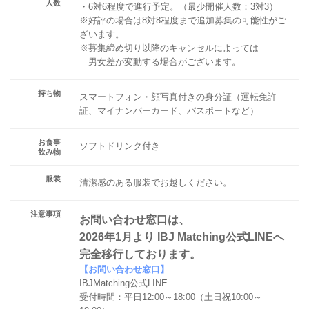
人数
・6対6程度で進行予定。（最少開催人数：3対3）
※好評の場合は8対8程度まで追加募集の可能性がご
ざいます。
※募集締め切り以降のキャンセルによっては
男女差が変動する場合がございます。
持ち物
スマートフォン・顔写真付きの身分証（運転免許
証、マイナンバーカード、パスポートなど）
お食事
ソフトドリンク付き
飲み物
服装
清潔感のある服装でお越しください。
注意事項
お問い合わせ窓口は、
2026年1月より IBJ Matching公式LINEへ
完全移行しております。
【お問い合わせ窓口】
IBJMatching公式LINE
受付時間：平日12:00～18:00（土日祝10:00～