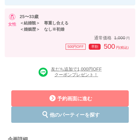
25〜33歳
＜結婚観＞ 尊重し合える
女性
＜婚姻歴＞ なし※初婚
通常価格
1,000
円
500
500円OFF
早割
円(税込)
友だち追加で1,000円OFF
クーポンプレゼント！
予約画面に進む
他のパーティーを探す
企画詳細