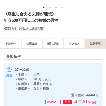
1
2
3
4
《尊重し合える夫婦が理想》
年収500万円以上の初婚の男性
個室6対6
1年以内に結婚希望
参加条件
企画詳細
当日の流れ
アクセス
注意事項
参加条件
27〜33歳
＜学歴＞ 大卒
男性
＜年収＞ 500万円以上
＜結婚観＞ 尊重し合える
＜婚姻歴＞ なし※初婚
通常価格
4,500
円
4,000
500円OFF
早割
円(税込)