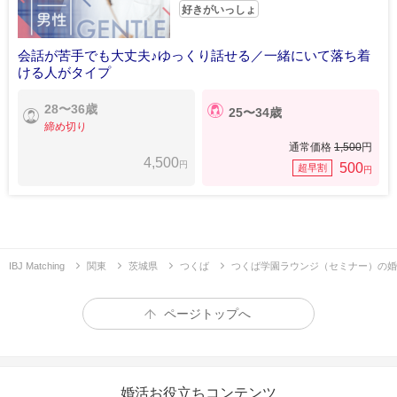
好きがいっしょ
会話が苦手でも大丈夫♪ゆっくり話せる／一緒にいて落ち着
ける人がタイプ
28〜36歳
25〜34歳
締め切り
通常価格
1,500
円
4,500
円
500
超早割
円
IBJ Matching
関東
茨城県
つくば
つくば学園ラウンジ（セミナー）の婚
ページトップへ
婚活お役立ちコンテンツ