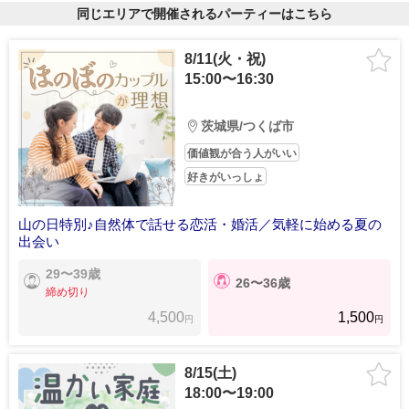
同じエリアで開催されるパーティーはこちら
8/11(火・祝)
15:00〜16:30
茨城県/つくば市
価値観が合う人がいい
好きがいっしょ
山の日特別♪自然体で話せる恋活・婚活／気軽に始める夏の
出会い
29〜39歳
26〜36歳
締め切り
4,500
1,500
円
円
8/15(土)
18:00〜19:00