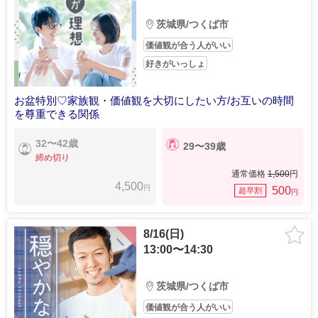
茨城県/つくば市
価値観が合う人がいい
好きがいっしょ
お盆特別♡家族観・価値観を大切にしたい方/お互いの時間
を尊重できる関係
32〜42歳
29〜39歳
締め切り
通常価格
1,500
円
4,500
円
500
超早割
円
8/16(日)
13:00〜14:30
茨城県/つくば市
価値観が合う人がいい