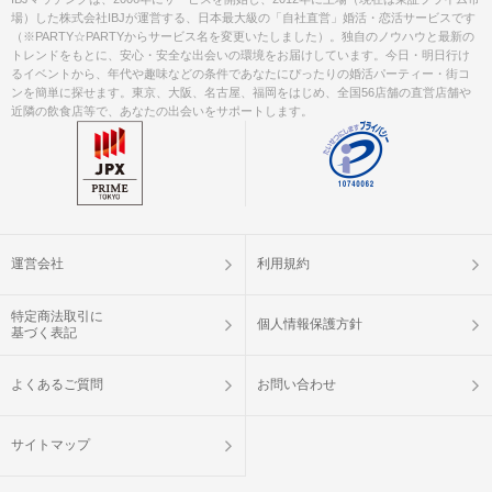
場）した株式会社IBJが運営する、日本最大級の「自社直営」婚活・恋活サービスです
（※PARTY☆PARTYからサービス名を変更いたしました）。独自のノウハウと最新の
トレンドをもとに、安心・安全な出会いの環境をお届けしています。今日・明日行け
るイベントから、年代や趣味などの条件であなたにぴったりの婚活パーティー・街コ
ンを簡単に探せます。東京、大阪、名古屋、福岡をはじめ、全国56店舗の直営店舗や
近隣の飲食店等で、あなたの出会いをサポートします。
運営会社
利用規約
特定商法取引に
個人情報保護方針
基づく表記
よくあるご質問
お問い合わせ
サイトマップ