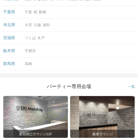
千葉県
千葉
柏
船橋
埼玉県
大宮
川越
浦和
茨城県
つくば
水戸
栃木県
宇都宮
群馬県
高崎
パーティー専用会場
一覧
新宿西口ラウンジ11F
銀座ラウンジ