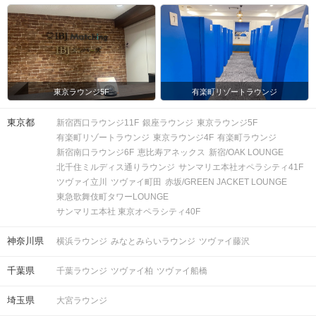
東京ラウンジ5F
有楽町リゾートラウンジ
東京都
新宿西口ラウンジ11F
銀座ラウンジ
東京ラウンジ5F
有楽町リゾートラウンジ
東京ラウンジ4F
有楽町ラウンジ
新宿南口ラウンジ6F
恵比寿アネックス
新宿/OAK LOUNGE
北千住ミルディス通りラウンジ
サンマリエ本社オペラシティ41F
ツヴァイ立川
ツヴァイ町田
赤坂/GREEN JACKET LOUNGE
東急歌舞伎町タワーLOUNGE
サンマリエ本社 東京オペラシティ40F
神奈川県
横浜ラウンジ
みなとみらいラウンジ
ツヴァイ藤沢
千葉県
千葉ラウンジ
ツヴァイ柏
ツヴァイ船橋
埼玉県
大宮ラウンジ