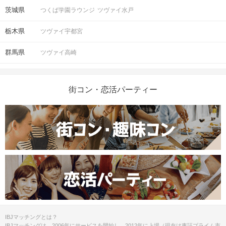
茨城県
つくば学園ラウンジ
ツヴァイ水戸
栃木県
ツヴァイ宇都宮
群馬県
ツヴァイ高崎
街コン・恋活パーティー
IBJマッチングとは？
IBJマッチングは、2006年にサービスを開始し、2012年に上場（現在は東証プライム市