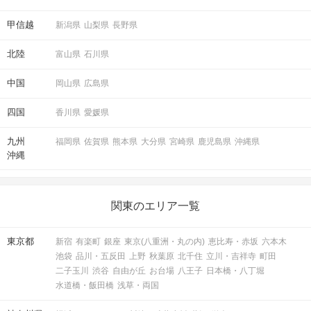
甲信越
新潟県
山梨県
長野県
北陸
富山県
石川県
中国
岡山県
広島県
四国
香川県
愛媛県
九州
福岡県
佐賀県
熊本県
大分県
宮崎県
鹿児島県
沖縄県
沖縄
関東のエリア一覧
東京都
新宿
有楽町
銀座
東京(八重洲・丸の内)
恵比寿・赤坂
六本木
池袋
品川・五反田
上野
秋葉原
北千住
立川・吉祥寺
町田
二子玉川
渋谷
自由が丘
お台場
八王子
日本橋・八丁堀
水道橋・飯田橋
浅草・両国