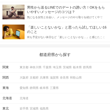
会の場で女性が話しかけて欲しい時に出すサインに、早く気づい
てアプローチできるかにも左右されます。 これから恋人作りを本
男性から送るLINEでのデートの誘い方！OKをもら
格的に始めようとしている方は、女性が異性を求めて出すサイン
いやすいメッセージのコツは？
をしっかりと理解し、正しい行動に移せるかどうかが重要。 この
気になる女性と出会い、メッセージのやり取りを続けてく中で
記事では、女性が話しかけて欲しい時に出すサインとその心理を
「この人いいな」と感じたら、次はデートに誘いたくなるもの。
詳しく解説した後、婚活イベントで実際にサインを受け取った場
しかし、中には「どう誘ったらいいの？」とお困りの男性もいら
合にどのような行動に繋げるべきかをご紹介していきます。
「楽しいことないかな」と思ったら試してほしい16
っしゃるのではないでしょうか。 そこで今回は、男性から女性へ
のこと
送るLINEでのデートの誘い方のコツをご紹介します。例文も混じ
何も予定がない休日など「楽しいことないかな…」と感じたこと
えながら解説するので、ぜひ参考にしてください。
がある人もいるのでは？ 日常が退屈に感じるなら、いますぐ楽し
いことを始めましょう！ いますぐ楽しい気分になれる対処法か
ら、恋愛・自分磨き・趣味などジャンル別の楽しいことまで、16
の楽しいことアイデアを集めました♪ いままさに楽しいことを探し
都道府県から探す
ている方は必見です。
関東
東京都
神奈川県
千葉県
埼玉県
茨城県
栃木県
群馬県
関西
大阪府
京都府
兵庫県
滋賀県
奈良県
和歌山県
東海
愛知県
静岡県
岐阜県
三重県
北海道
北海道
東北
岩手県
宮城県
福島県