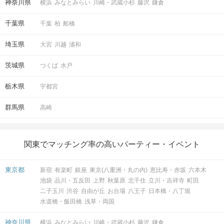
神奈川県
横浜
みなとみらい
川崎・武蔵小杉
藤沢
鎌倉
千葉県
千葉
柏
船橋
埼玉県
大宮
川越
浦和
茨城県
つくば
水戸
栃木県
宇都宮
群馬県
高崎
関東でマッチング率の高いパーティー・イベント
東京都
新宿
有楽町
銀座
東京(八重洲・丸の内)
恵比寿・赤坂
六本木
池袋
品川・五反田
上野
秋葉原
北千住
立川・吉祥寺
町田
二子玉川
渋谷
自由が丘
お台場
八王子
日本橋・八丁堀
水道橋・飯田橋
浅草・両国
神奈川県
横浜
みなとみらい
川崎・武蔵小杉
藤沢
鎌倉