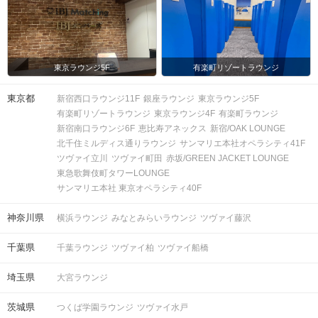
東京ラウンジ5F
有楽町リゾートラウンジ
東京都
新宿西口ラウンジ11F
銀座ラウンジ
東京ラウンジ5F
有楽町リゾートラウンジ
東京ラウンジ4F
有楽町ラウンジ
新宿南口ラウンジ6F
恵比寿アネックス
新宿/OAK LOUNGE
北千住ミルディス通りラウンジ
サンマリエ本社オペラシティ41F
ツヴァイ立川
ツヴァイ町田
赤坂/GREEN JACKET LOUNGE
東急歌舞伎町タワーLOUNGE
サンマリエ本社 東京オペラシティ40F
神奈川県
横浜ラウンジ
みなとみらいラウンジ
ツヴァイ藤沢
千葉県
千葉ラウンジ
ツヴァイ柏
ツヴァイ船橋
埼玉県
大宮ラウンジ
茨城県
つくば学園ラウンジ
ツヴァイ水戸