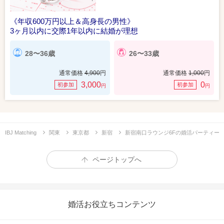
《年収600万円以上＆高身長の男性》
3ヶ月以内に交際1年以内に結婚が理想
28〜36歳
26〜33歳
通常価格
4,900
円
通常価格
1,000
円
3,000
0
初参加
初参加
円
円
IBJ Matching
関東
東京都
新宿
新宿南口ラウンジ6Fの婚活パーティー
ページトップへ
婚活お役立ちコンテンツ