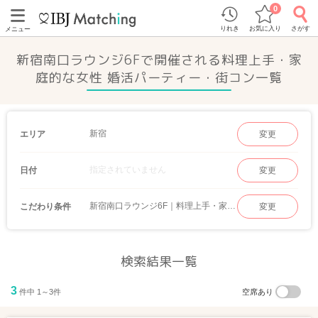
0
りれき
お気に入り
さがす
メニュー
新宿南口ラウンジ6Fで開催される料理上手・家
庭的な女性 婚活パーティー・街コン一覧
新宿
エリア
変更
指定されていません
日付
変更
新宿南口ラウンジ6F｜料理上手・家庭的な女性
こだわり条件
変更
検索結果一覧
3
件中 1～3件
空席あり