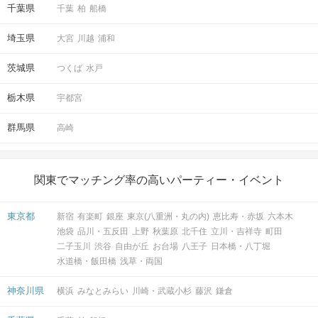
千葉県
千葉
柏
船橋
埼玉県
大宮
川越
浦和
茨城県
つくば
水戸
栃木県
宇都宮
群馬県
高崎
関東でマッチング率の高いパーティー・イベント
東京都
新宿
有楽町
銀座
東京(八重洲・丸の内)
恵比寿・赤坂
六本木
池袋
品川・五反田
上野
秋葉原
北千住
立川・吉祥寺
町田
二子玉川
渋谷
自由が丘
お台場
八王子
日本橋・八丁堀
水道橋・飯田橋
浅草・両国
神奈川県
横浜
みなとみらい
川崎・武蔵小杉
藤沢
鎌倉