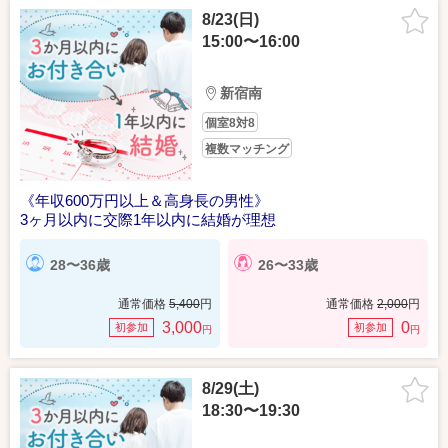
8/23(日)
15:00〜16:00
新宿南
個室8対8
複数マッチング
《年収600万円以上＆高身長の男性》
3ヶ月以内に交際1年以内に結婚が理想
28〜36歳
26〜33歳
通常価格
5,400
円
通常価格
2,000
円
3,000
0
初参加
初参加
円
円
8/29(土)
18:30〜19:30