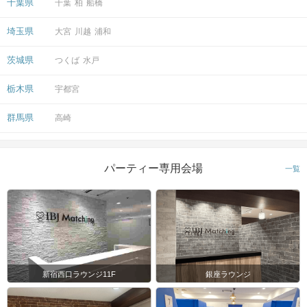
千葉県
千葉
柏
船橋
埼玉県
大宮
川越
浦和
茨城県
つくば
水戸
栃木県
宇都宮
群馬県
高崎
パーティー専用会場
一覧
新宿西口ラウンジ11F
銀座ラウンジ