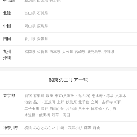
甲信越
新潟県
山梨県
長野県
北陸
富山県
石川県
中国
岡山県
広島県
四国
香川県
愛媛県
九州
福岡県
佐賀県
熊本県
大分県
宮崎県
鹿児島県
沖縄県
沖縄
関東のエリア一覧
東京都
新宿
有楽町
銀座
東京(八重洲・丸の内)
恵比寿・赤坂
六本木
池袋
品川・五反田
上野
秋葉原
北千住
立川・吉祥寺
町田
二子玉川
渋谷
自由が丘
お台場
八王子
日本橋・八丁堀
水道橋・飯田橋
浅草・両国
神奈川県
横浜
みなとみらい
川崎・武蔵小杉
藤沢
鎌倉