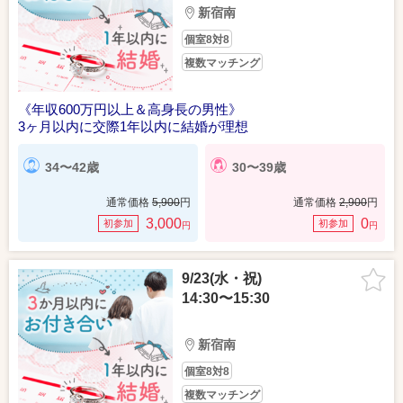
新宿南
個室8対8
複数マッチング
《年収600万円以上＆高身長の男性》
3ヶ月以内に交際1年以内に結婚が理想
34〜42歳
30〜39歳
通常価格
5,900
円
通常価格
2,900
円
3,000
0
初参加
初参加
円
円
9/23(水・祝)
14:30〜15:30
新宿南
個室8対8
複数マッチング