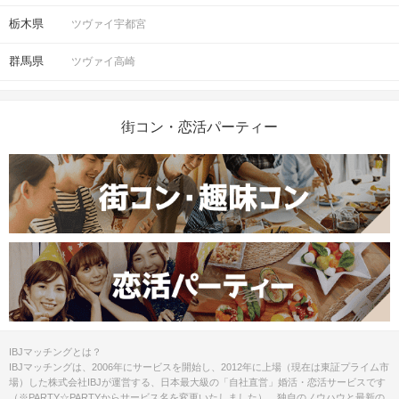
栃木県
ツヴァイ宇都宮
群馬県
ツヴァイ高崎
街コン・恋活パーティー
IBJマッチングとは？
IBJマッチングは、2006年にサービスを開始し、2012年に上場（現在は東証プライム市
場）した株式会社IBJが運営する、日本最大級の「自社直営」婚活・恋活サービスです
（※PARTY☆PARTYからサービス名を変更いたしました）。独自のノウハウと最新の