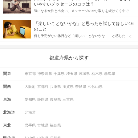
格的に始めようとしている方は、女性が異性を求めて出すサイン
いやすいメッセージのコツは？
をしっかりと理解し、正しい行動に移せるかどうかが重要。 この
気になる女性と出会い、メッセージのやり取りを続けてく中で
記事では、女性が話しかけて欲しい時に出すサインとその心理を
「この人いいな」と感じたら、次はデートに誘いたくなるもの。
詳しく解説した後、婚活イベントで実際にサインを受け取った場
しかし、中には「どう誘ったらいいの？」とお困りの男性もいら
合にどのような行動に繋げるべきかをご紹介していきます。
「楽しいことないかな」と思ったら試してほしい16
っしゃるのではないでしょうか。 そこで今回は、男性から女性へ
のこと
送るLINEでのデートの誘い方のコツをご紹介します。例文も混じ
何も予定がない休日など「楽しいことないかな…」と感じたこと
えながら解説するので、ぜひ参考にしてください。
がある人もいるのでは？ 日常が退屈に感じるなら、いますぐ楽し
いことを始めましょう！ いますぐ楽しい気分になれる対処法か
ら、恋愛・自分磨き・趣味などジャンル別の楽しいことまで、16
の楽しいことアイデアを集めました♪ いままさに楽しいことを探し
都道府県から探す
ている方は必見です。
関東
東京都
神奈川県
千葉県
埼玉県
茨城県
栃木県
群馬県
関西
大阪府
京都府
兵庫県
滋賀県
奈良県
和歌山県
東海
愛知県
静岡県
岐阜県
三重県
北海道
北海道
東北
岩手県
宮城県
福島県