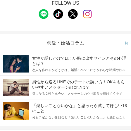
FOLLOW US
恋愛・婚活コラム
一覧
女性が話しかけてほしい時に出すサインとその心理
とは？
恋人を作れるかどうかは、婚活イベントにかかわらず職場や飲み
会の場で女性が話しかけて欲しい時に出すサインに、早く気づい
てアプローチできるかにも左右されます。 これから恋人作りを本
男性から送るLINEでのデートの誘い方！OKをもら
格的に始めようとしている方は、女性が異性を求めて出すサイン
いやすいメッセージのコツは？
をしっかりと理解し、正しい行動に移せるかどうかが重要。 この
気になる女性と出会い、メッセージのやり取りを続けてく中で
記事では、女性が話しかけて欲しい時に出すサインとその心理を
「この人いいな」と感じたら、次はデートに誘いたくなるもの。
詳しく解説した後、婚活イベントで実際にサインを受け取った場
しかし、中には「どう誘ったらいいの？」とお困りの男性もいら
合にどのような行動に繋げるべきかをご紹介していきます。
「楽しいことないかな」と思ったら試してほしい16
っしゃるのではないでしょうか。 そこで今回は、男性から女性へ
のこと
送るLINEでのデートの誘い方のコツをご紹介します。例文も混じ
何も予定がない休日など「楽しいことないかな…」と感じたこと
えながら解説するので、ぜひ参考にしてください。
がある人もいるのでは？ 日常が退屈に感じるなら、いますぐ楽し
いことを始めましょう！ いますぐ楽しい気分になれる対処法か