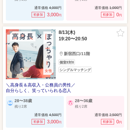
通常価格
4,000
円
通常価格
1,000
円
3,000
0
初参加
初参加
円
円
8/13(木)
19:20〜20:50
新宿西口/11階
個室8対8
シングルマッチング
＼高身長＆高収入・公務員の男性／
自分らしく、笑っていられる恋人
28〜38歳
28〜36歳
残り2席
残り2席
通常価格
4,500
円
通常価格
2,500
円
3,000
0
初参加
初参加
円
円