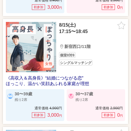
通常価格
5,400
円
通常価格
1,500
円
3,000
0
初参加
初参加
円
円
8/15(土)
17:15〜18:45
新宿西口/11階
個室8対8
シングルマッチング
《高収入＆高身長》“結婚につながる恋”
ほっこり、温かい笑顔あふれる家庭が理想
30〜39歳
30〜37歳
残り2席
残り2席
通常価格
4,900
円
通常価格
2,900
円
3,000
0
初参加
初参加
円
円