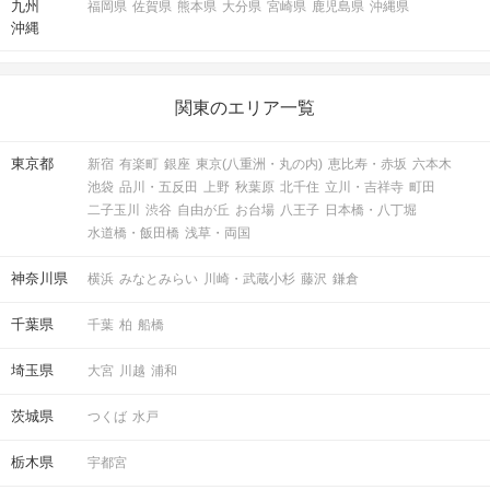
九州
福岡県
佐賀県
熊本県
大分県
宮崎県
鹿児島県
沖縄県
沖縄
関東のエリア一覧
東京都
新宿
有楽町
銀座
東京(八重洲・丸の内)
恵比寿・赤坂
六本木
池袋
品川・五反田
上野
秋葉原
北千住
立川・吉祥寺
町田
二子玉川
渋谷
自由が丘
お台場
八王子
日本橋・八丁堀
水道橋・飯田橋
浅草・両国
神奈川県
横浜
みなとみらい
川崎・武蔵小杉
藤沢
鎌倉
千葉県
千葉
柏
船橋
埼玉県
大宮
川越
浦和
茨城県
つくば
水戸
栃木県
宇都宮