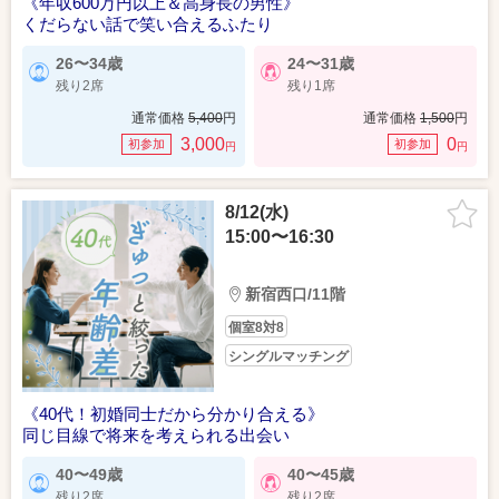
《年収600万円以上＆高身長の男性》
くだらない話で笑い合えるふたり
26〜34歳
24〜31歳
残り2席
残り1席
通常価格
5,400
円
通常価格
1,500
円
3,000
0
初参加
初参加
円
円
8/12(水)
15:00〜16:30
新宿西口/11階
個室8対8
シングルマッチング
《40代！初婚同士だから分かり合える》
同じ目線で将来を考えられる出会い
40〜49歳
40〜45歳
残り2席
残り2席