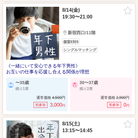
8/14(金)
19:30〜21:00
新宿西口/11階
個室8対8
シングルマッチング
《一緒にいて安心できる年下男性》
お互いの仕事を応援し合える関係が理想
〜35歳
30〜37歳
残り1席
残り2席
通常価格
4,500
円
通常価格
2,900
円
3,000
0
初参加
初参加
円
円
8/15(土)
13:15〜14:45