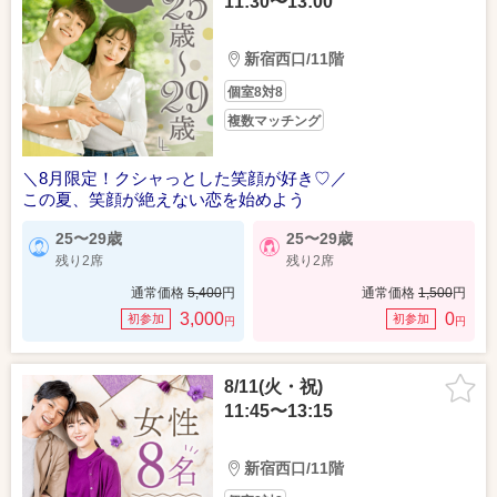
11:30〜13:00
新宿西口/11階
個室8対8
複数マッチング
＼8月限定！クシャっとした笑顔が好き♡／
この夏、笑顔が絶えない恋を始めよう
25〜29歳
25〜29歳
残り2席
残り2席
通常価格
5,400
円
通常価格
1,500
円
3,000
0
初参加
初参加
円
円
8/11(火・祝)
11:45〜13:15
新宿西口/11階