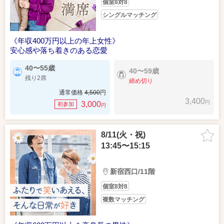
個室8対8
シングルマッチング
《年収400万円以上の年上女性》
安心感や落ち着きのある恋愛
40〜55歳
40〜59歳
残り2席
締め切り
通常価格
4,500
円
3,400
円
3,000
初参加
円
8/11(火・祝)
13:45〜15:15
新宿西口/11階
個室8対8
複数マッチング