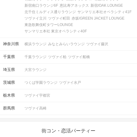
新宿南口ラウンジ6F
恵比寿アネックス
新宿/OAK LOUNGE
北千住ミルディス通りラウンジ
サンマリエ本社オペラシティ41F
ツヴァイ立川
ツヴァイ町田
赤坂/GREEN JACKET LOUNGE
東急歌舞伎町タワーLOUNGE
サンマリエ本社 東京オペラシティ40F
神奈川県
横浜ラウンジ
みなとみらいラウンジ
ツヴァイ藤沢
千葉県
千葉ラウンジ
ツヴァイ柏
ツヴァイ船橋
埼玉県
大宮ラウンジ
茨城県
つくば学園ラウンジ
ツヴァイ水戸
栃木県
ツヴァイ宇都宮
群馬県
ツヴァイ高崎
街コン・恋活パーティー