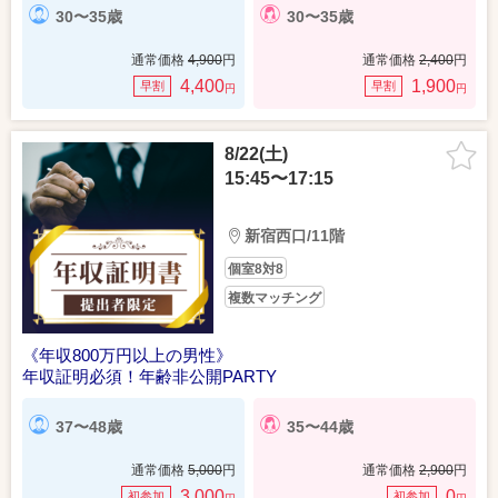
30〜35歳
30〜35歳
通常価格
4,900
円
通常価格
2,400
円
4,400
1,900
早割
早割
円
円
8/22(土)
15:45〜17:15
新宿西口/11階
個室8対8
複数マッチング
《年収800万円以上の男性》
年収証明必須！年齢非公開PARTY
37〜48歳
35〜44歳
通常価格
5,000
円
通常価格
2,900
円
3,000
0
初参加
初参加