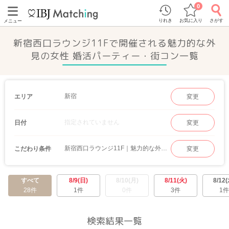
0
りれき
お気に入り
さがす
メニュー
新宿西口ラウンジ11Fで開催される魅力的な外
見の女性 婚活パーティー・街コン一覧
新宿
エリア
変更
指定されていません
日付
変更
新宿西口ラウンジ11F｜魅力的な外見の女性
こだわり条件
変更
すべて
8/9(日)
8/10(月)
8/11(火)
8/12(
28件
1件
0件
3件
1件
検索結果一覧