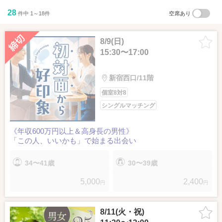
28
件中 1～18件
空席あり
8/9(日)
15:30〜17:00
新宿西口/11階
個室8対8
シングルマッチング
《年収600万円以上＆高身長の男性》
「この人、いいかも」で始まる出会い
34〜41歳
30〜39歳
5,000
2,400
円
円
8/11(火・祝)