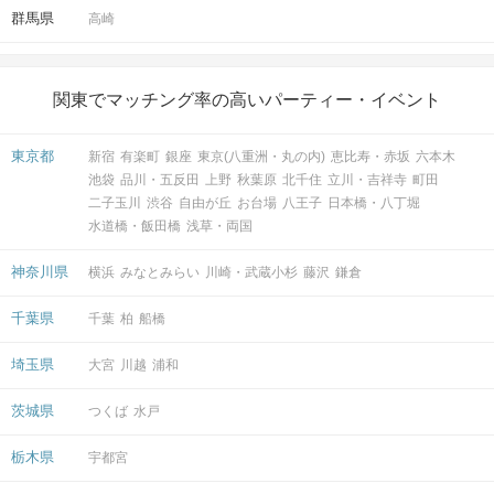
群馬県
高崎
関東でマッチング率の高いパーティー・イベント
東京都
新宿
有楽町
銀座
東京(八重洲・丸の内)
恵比寿・赤坂
六本木
池袋
品川・五反田
上野
秋葉原
北千住
立川・吉祥寺
町田
二子玉川
渋谷
自由が丘
お台場
八王子
日本橋・八丁堀
水道橋・飯田橋
浅草・両国
神奈川県
横浜
みなとみらい
川崎・武蔵小杉
藤沢
鎌倉
千葉県
千葉
柏
船橋
埼玉県
大宮
川越
浦和
茨城県
つくば
水戸
栃木県
宇都宮