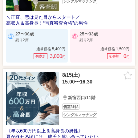
シングルマッチング
＼正直、恋は見た目からスタート／
高収入＆高身長！“写真審査合格”の男性
27〜36歳
25〜33歳
残り2席
残り2席
通常価格
5,400
円
通常価格
1,500
円
3,000
0
初参加
初参加
円
円
8/15(土)
15:00〜16:30
新宿西口/11階
個室8対8
シングルマッチング
《年収600万円以上＆高身長の男性》
夏が終わる頃には、彼氏と笑い合っていたい