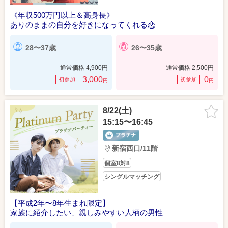
《年収500万円以上＆高身長》
ありのままの自分を好きになってくれる恋
28〜37歳
26〜35歳
通常価格
4,900
円
通常価格
2,500
円
3,000
0
初参加
初参加
円
円
8/22(土)
15:15〜16:45
新宿西口/11階
個室8対8
シングルマッチング
【平成2年〜8年生まれ限定】
家族に紹介したい、親しみやすい人柄の男性