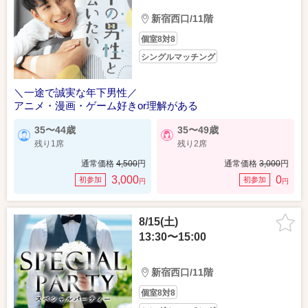
新宿西口/11階
個室8対8
シングルマッチング
＼一途で誠実な年下男性／
アニメ・漫画・ゲーム好きor理解がある
35〜44歳
35〜49歳
残り1席
残り2席
通常価格
4,500
円
通常価格
3,000
円
3,000
0
初参加
初参加
円
円
8/15(土)
13:30〜15:00
新宿西口/11階
個室8対8