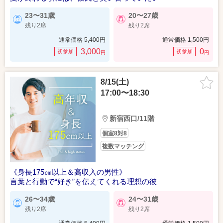
23〜31歳
20〜27歳
残り2席
残り2席
通常価格
5,400
円
通常価格
1,500
円
3,000
0
初参加
初参加
円
円
8/15(土)
17:00〜18:30
新宿西口/11階
個室8対8
複数マッチング
《身長175㎝以上＆高収入の男性》
言葉と行動で“好き”を伝えてくれる理想の彼
26〜34歳
24〜31歳
残り2席
残り2席