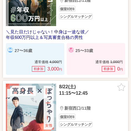
新宿西口/11階
個室8対8
シングルマッチング
＼見た目だけじゃない！中身は一途な彼／
年収600万円以上＆写真審査合格の男性
27〜36歳
25〜33歳
通常価格
4,000
円
通常価格
1,000
円
3,000
0
初参加
初参加
円
円
8/22(土)
11:15〜12:45
新宿西口/11階
個室8対8
シングルマッチング