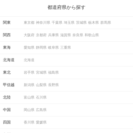
ら、恋愛・自分磨き・趣味などジャンル別の楽しいことまで、16
の楽しいことアイデアを集めました♪ いままさに楽しいことを探し
都道府県から探す
ている方は必見です。
関東
東京都
神奈川県
千葉県
埼玉県
茨城県
栃木県
群馬県
関西
大阪府
京都府
兵庫県
滋賀県
奈良県
和歌山県
東海
愛知県
静岡県
岐阜県
三重県
北海道
北海道
東北
岩手県
宮城県
福島県
甲信越
新潟県
山梨県
長野県
北陸
富山県
石川県
中国
岡山県
広島県
四国
香川県
愛媛県