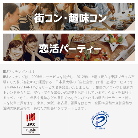
IBJマッチングとは？
IBJマッチングは、2006年にサービスを開始し、2012年に上場（現在は東証プライム市
場）した株式会社IBJが運営する、日本最大級の「自社直営」婚活・恋活サービスです
（※PARTY☆PARTYからサービス名を変更いたしました）。独自のノウハウと最新の
トレンドをもとに、安心・安全な出会いの環境をお届けしています。今日・明日行け
るイベントから、年代や趣味などの条件であなたにぴったりの婚活パーティー・街コ
ンを簡単に探せます。東京、大阪、名古屋、福岡をはじめ、全国56店舗の直営店舗や
近隣の飲食店等で、あなたの出会いをサポートします。