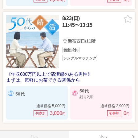
円
円
8/23(日)
11:45〜13:15
新宿西口/11階
個室8対8
シングルマッチング
《年収600万円以上で清潔感のある男性》
まずは、気軽にお茶できる関係から
50代
50代
残り2席
通常価格
5,000
円
通常価格
2,900
円
3,000
0
初参加
初参加
円
円
前へ
次へ