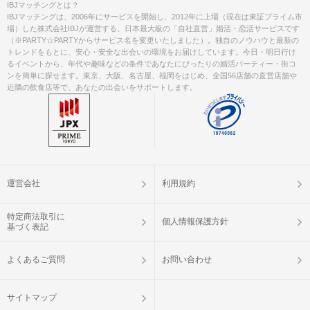
IBJマッチングとは？
IBJマッチングは、2006年にサービスを開始し、2012年に上場（現在は東証プライム市
場）した株式会社IBJが運営する、日本最大級の「自社直営」婚活・恋活サービスです
（※PARTY☆PARTYからサービス名を変更いたしました）。独自のノウハウと最新の
トレンドをもとに、安心・安全な出会いの環境をお届けしています。今日・明日行け
るイベントから、年代や趣味などの条件であなたにぴったりの婚活パーティー・街コ
ンを簡単に探せます。東京、大阪、名古屋、福岡をはじめ、全国56店舗の直営店舗や
近隣の飲食店等で、あなたの出会いをサポートします。
運営会社
利用規約
特定商法取引に
個人情報保護方針
基づく表記
よくあるご質問
お問い合わせ
サイトマップ