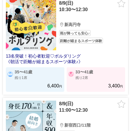
8/9(日)
10:30〜12:30
新高円寺
雨が降っても安心♪
距離が縮まるスポーツ体験
13名突破！初心者歓迎♡ボルダリング
《朝活で距離が縮まるスポーツ体験♪》
35〜41歳
33〜41歳
残り1席
残り2席
6,400
3,400
円
円
8/9(日)
11:00〜12:30
新宿西口/11階