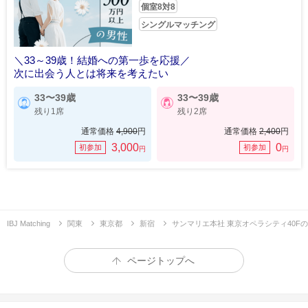
個室8対8
シングルマッチング
＼33～39歳！結婚への第一歩を応援／
次に出会う人とは将来を考えたい
33〜39歳
33〜39歳
残り1席
残り2席
通常価格
4,900
円
通常価格
2,400
円
3,000
0
初参加
初参加
円
円
IBJ Matching
関東
東京都
新宿
サンマリエ本社 東京オペラシティ40F
ページトップへ