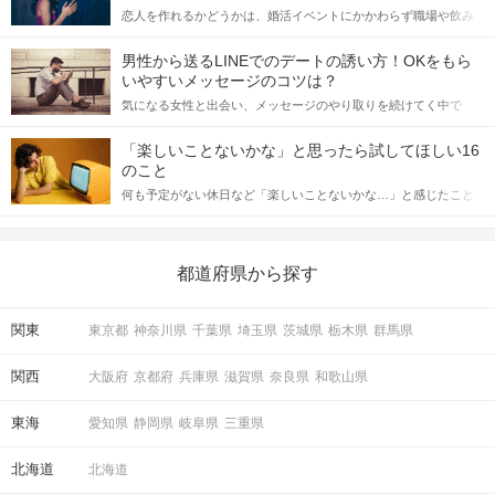
恋人を作れるかどうかは、婚活イベントにかかわらず職場や飲み
会の場で女性が話しかけて欲しい時に出すサインに、早く気づい
てアプローチできるかにも左右されます。 これから恋人作りを本
男性から送るLINEでのデートの誘い方！OKをもら
格的に始めようとしている方は、女性が異性を求めて出すサイン
いやすいメッセージのコツは？
をしっかりと理解し、正しい行動に移せるかどうかが重要。 この
気になる女性と出会い、メッセージのやり取りを続けてく中で
記事では、女性が話しかけて欲しい時に出すサインとその心理を
「この人いいな」と感じたら、次はデートに誘いたくなるもの。
詳しく解説した後、婚活イベントで実際にサインを受け取った場
しかし、中には「どう誘ったらいいの？」とお困りの男性もいら
合にどのような行動に繋げるべきかをご紹介していきます。
「楽しいことないかな」と思ったら試してほしい16
っしゃるのではないでしょうか。 そこで今回は、男性から女性へ
のこと
送るLINEでのデートの誘い方のコツをご紹介します。例文も混じ
何も予定がない休日など「楽しいことないかな…」と感じたこと
えながら解説するので、ぜひ参考にしてください。
がある人もいるのでは？ 日常が退屈に感じるなら、いますぐ楽し
いことを始めましょう！ いますぐ楽しい気分になれる対処法か
ら、恋愛・自分磨き・趣味などジャンル別の楽しいことまで、16
の楽しいことアイデアを集めました♪ いままさに楽しいことを探し
都道府県から探す
ている方は必見です。
関東
東京都
神奈川県
千葉県
埼玉県
茨城県
栃木県
群馬県
関西
大阪府
京都府
兵庫県
滋賀県
奈良県
和歌山県
東海
愛知県
静岡県
岐阜県
三重県
北海道
北海道