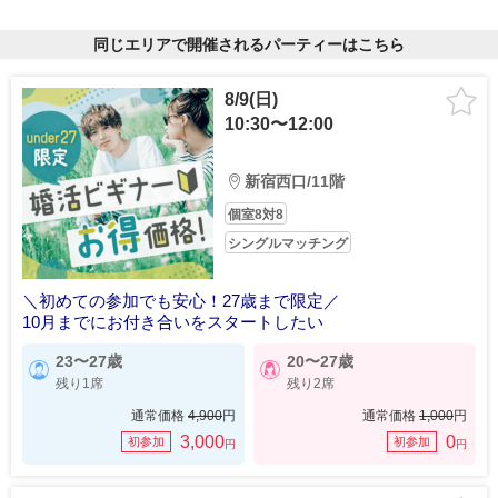
同じエリアで開催されるパーティーはこちら
8/9(日)
10:30〜12:00
新宿西口/11階
個室8対8
シングルマッチング
＼初めての参加でも安心！27歳まで限定／
10月までにお付き合いをスタートしたい
23〜27歳
20〜27歳
残り1席
残り2席
通常価格
4,900
円
通常価格
1,000
円
3,000
0
初参加
初参加
円
円