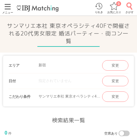
0
りれき
お気に入り
さがす
メニュー
サンマリエ本社 東京オペラシティ40Fで開催さ
れる20代男女限定 婚活パーティー・街コン一
覧
新宿
エリア
変更
指定されていません
日付
変更
サンマリエ本社 東京オペラシティ40F｜20代男女限定
こだわり条件
変更
検索結果一覧
0
件
空席あり