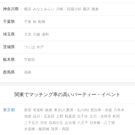
神奈川県
横浜
みなとみらい
川崎・武蔵小杉
藤沢
鎌倉
千葉県
千葉
柏
船橋
埼玉県
大宮
川越
浦和
茨城県
つくば
水戸
栃木県
宇都宮
群馬県
高崎
関東でマッチング率の高いパーティー・イベント
東京都
新宿
有楽町
銀座
東京(八重洲・丸の内)
恵比寿・赤坂
六本木
池袋
品川・五反田
上野
秋葉原
北千住
立川・吉祥寺
町田
二子玉川
渋谷
自由が丘
お台場
八王子
日本橋・八丁堀
水道橋・飯田橋
浅草・両国