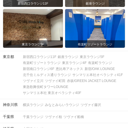
新宿西口ラウンジ11F
銀座ラウンジ
東京ラウンジ5F
有楽町リゾートラウンジ
東京都
新宿西口ラウンジ11F
銀座ラウンジ
東京ラウンジ5F
有楽町リゾートラウンジ
東京ラウンジ4F
有楽町ラウンジ
新宿南口ラウンジ6F
恵比寿アネックス
新宿/OAK LOUNGE
北千住ミルディス通りラウンジ
サンマリエ本社オペラシティ41F
ツヴァイ立川
ツヴァイ町田
赤坂/GREEN JACKET LOUNGE
東急歌舞伎町タワーLOUNGE
サンマリエ本社 東京オペラシティ40F
神奈川県
横浜ラウンジ
みなとみらいラウンジ
ツヴァイ藤沢
千葉県
千葉ラウンジ
ツヴァイ柏
ツヴァイ船橋