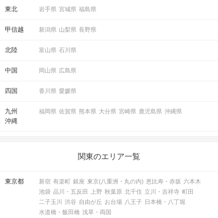
東北
岩手県
宮城県
福島県
甲信越
新潟県
山梨県
長野県
北陸
富山県
石川県
中国
岡山県
広島県
四国
香川県
愛媛県
九州
福岡県
佐賀県
熊本県
大分県
宮崎県
鹿児島県
沖縄県
沖縄
関東のエリア一覧
東京都
新宿
有楽町
銀座
東京(八重洲・丸の内)
恵比寿・赤坂
六本木
池袋
品川・五反田
上野
秋葉原
北千住
立川・吉祥寺
町田
二子玉川
渋谷
自由が丘
お台場
八王子
日本橋・八丁堀
水道橋・飯田橋
浅草・両国