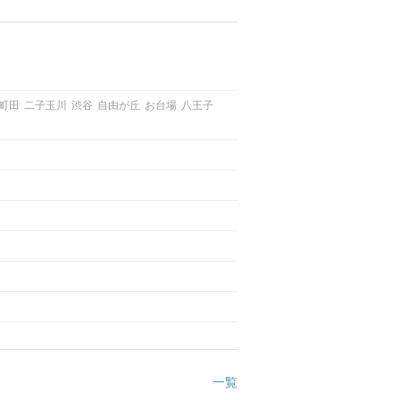
町田
二子玉川
渋谷
自由が丘
お台場
八王子
一覧