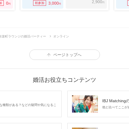
2,900
円
0
3,000
加
初参加
円
円
有楽町ラウンジの婚活パーティー
オンライン
ページトップへ
婚活お役立ちコンテンツ
IBJ Matchin
な種類がある？などの疑問や気になるこ
他と比べてここが違う