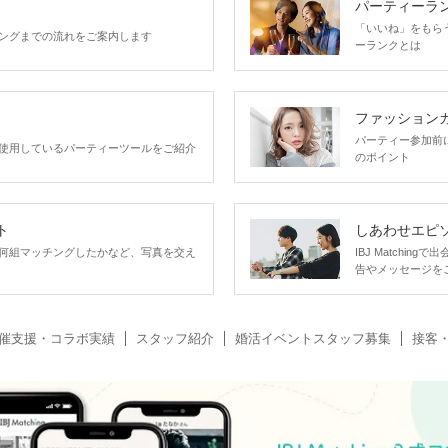
パーティーラ
「いいね」をもらうほ
ングまでの流れをご案内します
ーランクとは
ファッション
パーティー参加前
使用しているパーティーツールをご紹介
のポイント
ト
しあわせエピ
何組マッチングしたかなど、写真を交え
IBJ Matchi
告やメッセージを
催支援・コラボ実績
スタッフ紹介
婚活イベントスタッフ募集
接客