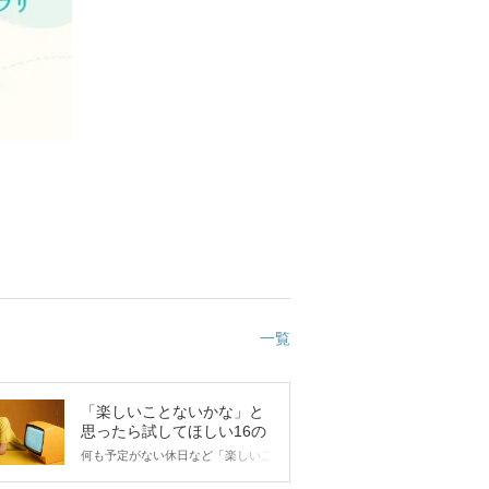
一覧
「楽しいことないかな」と
思ったら試してほしい16の
こと
何も予定がない休日など「楽しいこ
とないかな…」と感じたことがある