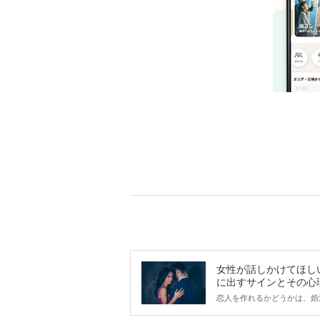
女性が話しかけてほし
に出すサインとその心
は？
恋人を作れるかどうかは、婚
ントにかかわらず職場や飲み