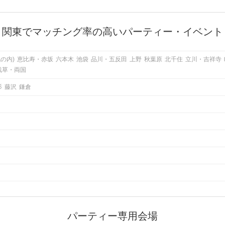
関東でマッチング率の高いパーティー・イベント
の内)
恵比寿・赤坂
六本木
池袋
品川・五反田
上野
秋葉原
北千住
立川・吉祥寺
浅草・両国
杉
藤沢
鎌倉
パーティー専用会場