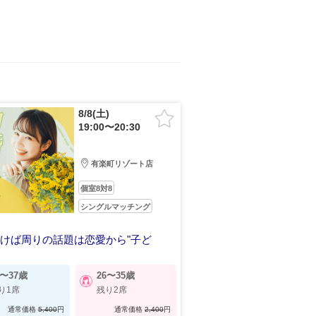
8/8(土)
19:00〜20:30
有楽町リゾート店
個室8対8
シングルマッチング
けば周りの話題は恋愛から"子ど
》
内に結婚を視野に入れたい男女
8〜37歳
26〜35歳
り1席
残り2席
通常価格
5,400
円
通常価格
2,400
円