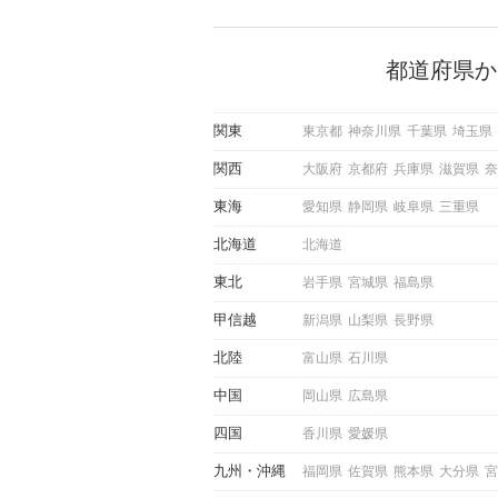
で女性が話しかけて欲しい時
サインに、早く気づいてアプ
できるかにも左右されます。
から恋人作りを本格的に始め
都道府県か
している方は、女性が異性を
出すサインをしっかりと理解
しい行動に移せるかどうかが
関東
東京都
神奈川県
千葉県
埼玉県
この記事では、女性が話しか
しい時に出すサインとその心
関西
大阪府
京都府
兵庫県
滋賀県
奈
しく解説した後、婚活イベン
際にサインを受け取った場合
東海
愛知県
静岡県
岐阜県
三重県
ような行動に繋げるべきかを
していきます。
北海道
北海道
東北
岩手県
宮城県
福島県
甲信越
新潟県
山梨県
長野県
北陸
富山県
石川県
中国
岡山県
広島県
四国
香川県
愛媛県
九州
沖縄
福岡県
佐賀県
熊本県
大分県
宮