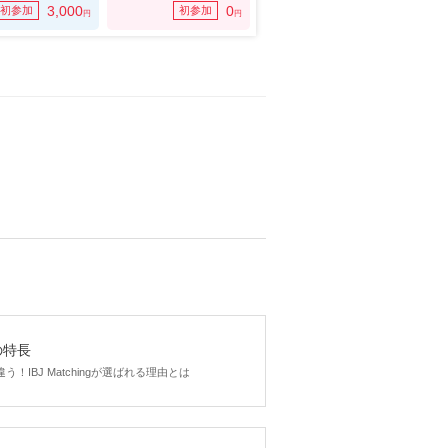
3,000
0
初参加
初参加
円
円
gの特長
！IBJ Matchingが選ばれる理由とは