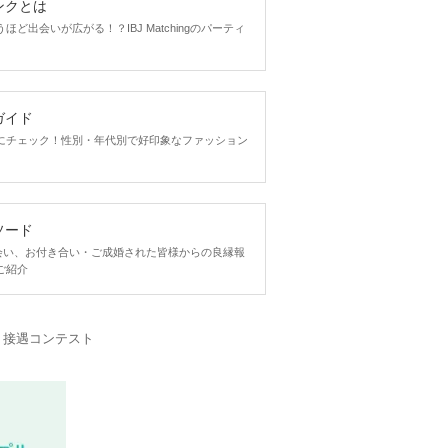
ンクとは
ど出会いが広がる！？IBJ Matchingのパーティ
ガイド
にチェック！性別・年代別で好印象なファッション
ソード
ngで出会い、お付き合い・ご成婚された皆様からの良縁報
ご紹介
・接遇コンテスト