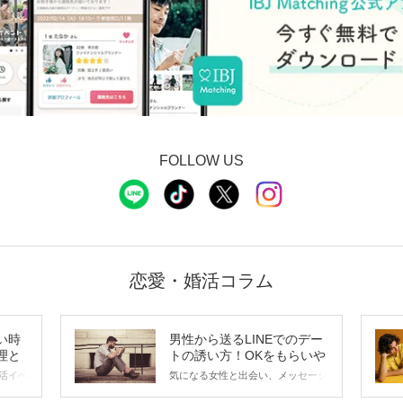
FOLLOW US
恋愛・婚活コラム
い時
男性から送るLINEでのデー
理と
トの誘い方！OKをもらいや
すいメッセージのコツは？
活イベ
気になる女性と出会い、メッセージ
会の場
のやり取りを続けてく中で「この人