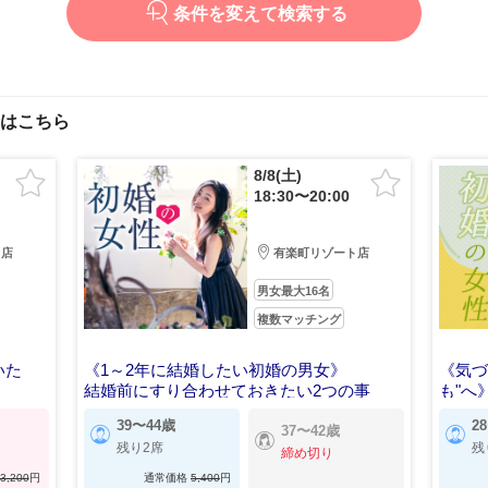
条件を変えて検索する
はこちら
8/8(土)
18:30〜20:00
ト店
有楽町リゾート店
男女最大16名
複数マッチング
いた
《1～2年に結婚したい初婚の男女》
《気づ
結婚前にすり合わせておきたい2つの事
も"へ
1年以
39〜44歳
2
37〜42歳
残り2席
残
締め切り
3,200
円
通常価格
5,400
円