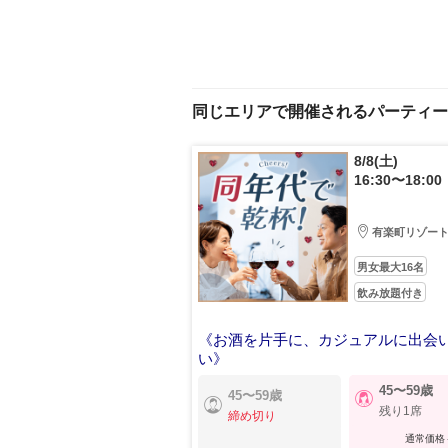
同じエリアで開催されるパーティー
8/8(土)
16:30〜18:00
有楽町リゾー
男女最大16名
飲み放題付き
《お酒を片手に、カジュアルに出会
い》
一緒にいて心地よいお相手探し
45〜59歳
45〜59歳
残り1席
締め切り
通常価格