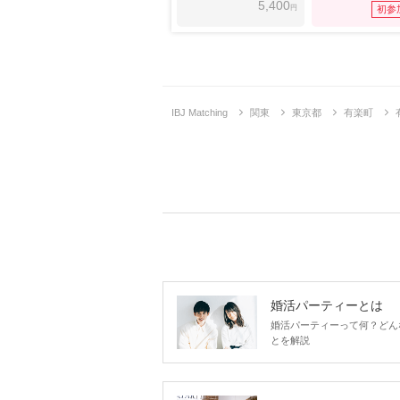
5,400
円
初参
IBJ Matching
関東
東京都
有楽町
婚活パーティーとは
婚活パーティーって何？どん
とを解説