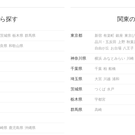
に出す
いいな」と感じたら、次はデートに
ローチ
誘いたくなるもの。 しかし、中に
 これ
は「どう誘ったらいいの？」とお困
ようと
りの男性もいらっしゃるのではない
ら探す
関東
求めて
でしょうか。 そこで今回は、男性
し、正
から女性へ送るLINEでのデートの
重要。
誘い方のコツをご紹介します。例文
東京都
茨城県
栃木県
群馬県
新宿
有楽町
銀座
東京(
けて欲
も混じえながら解説するので、ぜひ
品川・五反田
上野
秋葉
理を詳
参考にしてください。
良県
和歌山県
トで実
自由が丘
お台場
八王子
にどの
ご紹介
神奈川県
横浜
みなとみらい
川崎
千葉県
千葉
柏
船橋
埼玉県
大宮
川越
浦和
茨城県
つくば
水戸
栃木県
宇都宮
群馬県
高崎
崎県
鹿児島県
沖縄県