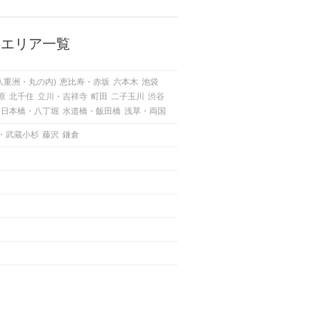
人もいるのでは？ 日常が退屈に感
じるなら、いますぐ楽しいことを始
めましょう！ いますぐ楽しい気分
になれる対処法から、恋愛・自分磨
のエリア一覧
き・趣味などジャンル別の楽しいこ
とまで、16の楽しいことアイデア
を集めました♪ いままさに楽しいこ
八重洲・丸の内)
恵比寿・赤坂
六本木
池袋
とを探している方は必見です。
原
北千住
立川・吉祥寺
町田
二子玉川
渋谷
日本橋・八丁堀
水道橋・飯田橋
浅草・両国
・武蔵小杉
藤沢
鎌倉