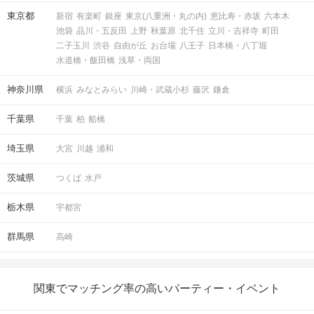
東京都
新宿
有楽町
銀座
東京(八重洲・丸の内)
恵比寿・赤坂
六本木
池袋
品川・五反田
上野
秋葉原
北千住
立川・吉祥寺
町田
二子玉川
渋谷
自由が丘
お台場
八王子
日本橋・八丁堀
水道橋・飯田橋
浅草・両国
神奈川県
横浜
みなとみらい
川崎・武蔵小杉
藤沢
鎌倉
千葉県
千葉
柏
船橋
埼玉県
大宮
川越
浦和
茨城県
つくば
水戸
栃木県
宇都宮
群馬県
高崎
関東でマッチング率の高いパーティー・イベント