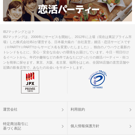
IBJマッチングとは？
IBJマッチングは、2006年にサービスを開始し、2012年に上場（現在は東証プライム市
場）した株式会社IBJが運営する、日本最大級の「自社直営」婚活・恋活サービスです
（※PARTY☆PARTYからサービス名を変更いたしました）。独自のノウハウと最新の
トレンドをもとに、安心・安全な出会いの環境をお届けしています。今日・明日行け
るイベントから、年代や趣味などの条件であなたにぴったりの婚活パーティー・街コ
ンを簡単に探せます。東京、大阪、名古屋、福岡をはじめ、全国56店舗の直営店舗や
近隣の飲食店等で、あなたの出会いをサポートします。
運営会社
利用規約
特定商法取引に
個人情報保護方針
基づく表記