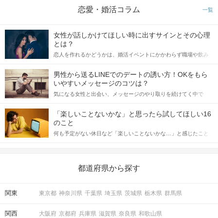
恋愛・婚活コラム
一覧
女性が話しかけてほしい時に出すサインとその心理
とは？
恋人を作れるかどうかは、婚活イベントにかかわらず職場や飲み
会の場で女性が話しかけて欲しい時に出すサインに、早く気づい
てアプローチできるかにも左右されます。 これから恋人作りを本
男性から送るLINEでのデートの誘い方！OKをもら
格的に始めようとしている方は、女性が異性を求めて出すサイン
いやすいメッセージのコツは？
をしっかりと理解し、正しい行動に移せるかどうかが重要。 この
気になる女性と出会い、メッセージのやり取りを続けてく中で
記事では、女性が話しかけて欲しい時に出すサインとその心理を
「この人いいな」と感じたら、次はデートに誘いたくなるもの。
詳しく解説した後、婚活イベントで実際にサインを受け取った場
しかし、中には「どう誘ったらいいの？」とお困りの男性もいら
合にどのような行動に繋げるべきかをご紹介していきます。
「楽しいことないかな」と思ったら試してほしい16
っしゃるのではないでしょうか。 そこで今回は、男性から女性へ
のこと
送るLINEでのデートの誘い方のコツをご紹介します。例文も混じ
何も予定がない休日など「楽しいことないかな…」と感じたこと
えながら解説するので、ぜひ参考にしてください。
がある人もいるのでは？ 日常が退屈に感じるなら、いますぐ楽し
いことを始めましょう！ いますぐ楽しい気分になれる対処法か
ら、恋愛・自分磨き・趣味などジャンル別の楽しいことまで、16
の楽しいことアイデアを集めました♪ いままさに楽しいことを探し
都道府県から探す
ている方は必見です。
関東
東京都
神奈川県
千葉県
埼玉県
茨城県
栃木県
群馬県
関西
大阪府
京都府
兵庫県
滋賀県
奈良県
和歌山県