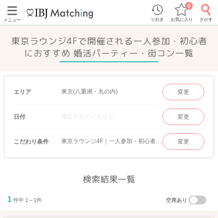
0
りれき
お気に入り
さがす
メニュー
東京ラウンジ4Fで開催される一人参加・初心者
におすすめ 婚活パーティー・街コン一覧
東京(八重洲・丸の内)
エリア
変更
指定されていません
日付
変更
東京ラウンジ4F｜一人参加・初心者におすすめ
こだわり条件
変更
検索結果一覧
1
件中 1～1件
空席あり