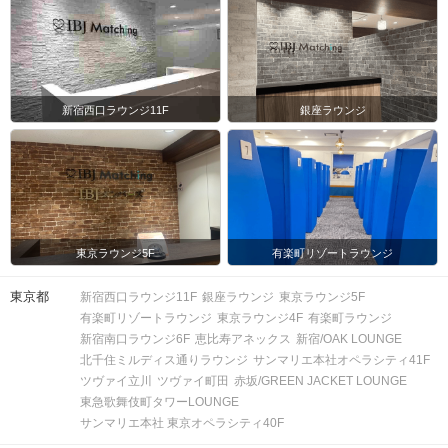
新宿西口ラウンジ11F
銀座ラウンジ
東京ラウンジ5F
有楽町リゾートラウンジ
東京都
新宿西口ラウンジ11F
銀座ラウンジ
東京ラウンジ5F
有楽町リゾートラウンジ
東京ラウンジ4F
有楽町ラウンジ
新宿南口ラウンジ6F
恵比寿アネックス
新宿/OAK LOUNGE
北千住ミルディス通りラウンジ
サンマリエ本社オペラシティ41F
ツヴァイ立川
ツヴァイ町田
赤坂/GREEN JACKET LOUNGE
東急歌舞伎町タワーLOUNGE
サンマリエ本社 東京オペラシティ40F