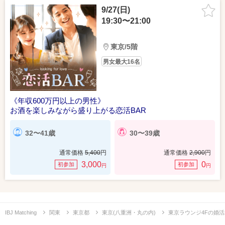
9/27(日)
19:30〜21:00
東京/5階
男女最大16名
《年収600万円以上の男性》
お酒を楽しみながら盛り上がる恋活BAR
32〜41歳
30〜39歳
通常価格
5,400
円
通常価格
2,900
円
3,000
0
初参加
初参加
円
円
IBJ Matching
関東
東京都
東京(八重洲・丸の内)
東京ラウンジ4Fの婚