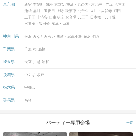
東京都
新宿
有楽町
銀座
東京(八重洲・丸の内)
恵比寿・赤坂
六本木
池袋
品川・五反田
上野
秋葉原
北千住
立川・吉祥寺
町田
二子玉川
渋谷
自由が丘
お台場
八王子
日本橋・八丁堀
水道橋・飯田橋
浅草・両国
神奈川県
横浜
みなとみらい
川崎・武蔵小杉
藤沢
鎌倉
千葉県
千葉
柏
船橋
埼玉県
大宮
川越
浦和
茨城県
つくば
水戸
栃木県
宇都宮
群馬県
高崎
パーティー専用会場
一覧