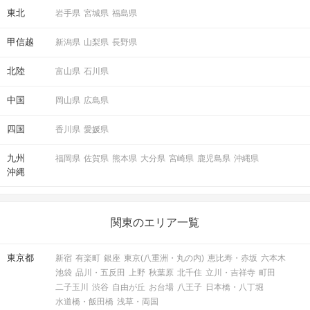
東北
岩手県
宮城県
福島県
甲信越
新潟県
山梨県
長野県
北陸
富山県
石川県
中国
岡山県
広島県
四国
香川県
愛媛県
九州
福岡県
佐賀県
熊本県
大分県
宮崎県
鹿児島県
沖縄県
沖縄
関東のエリア一覧
東京都
新宿
有楽町
銀座
東京(八重洲・丸の内)
恵比寿・赤坂
六本木
池袋
品川・五反田
上野
秋葉原
北千住
立川・吉祥寺
町田
二子玉川
渋谷
自由が丘
お台場
八王子
日本橋・八丁堀
水道橋・飯田橋
浅草・両国