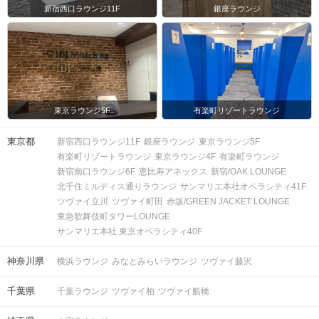
新宿西口ラウンジ11F
銀座ラウンジ
東京ラウンジ5F
有楽町リゾートラウンジ
東京都
新宿西口ラウンジ11F
銀座ラウンジ
東京ラウンジ5F
有楽町リゾートラウンジ
東京ラウンジ4F
有楽町ラウンジ
新宿南口ラウンジ6F
恵比寿アネックス
新宿/OAK LOUNGE
北千住ミルディス通りラウンジ
サンマリエ本社オペラシティ41F
ツヴァイ立川
ツヴァイ町田
赤坂/GREEN JACKET LOUNGE
東急歌舞伎町タワーLOUNGE
サンマリエ本社 東京オペラシティ40F
神奈川県
横浜ラウンジ
みなとみらいラウンジ
ツヴァイ藤沢
千葉県
千葉ラウンジ
ツヴァイ柏
ツヴァイ船橋