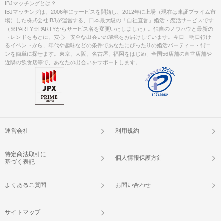
IBJマッチングとは？
IBJマッチングは、2006年にサービスを開始し、2012年に上場（現在は東証プライム市
場）した株式会社IBJが運営する、日本最大級の「自社直営」婚活・恋活サービスです
（※PARTY☆PARTYからサービス名を変更いたしました）。独自のノウハウと最新の
トレンドをもとに、安心・安全な出会いの環境をお届けしています。今日・明日行け
るイベントから、年代や趣味などの条件であなたにぴったりの婚活パーティー・街コ
ンを簡単に探せます。東京、大阪、名古屋、福岡をはじめ、全国56店舗の直営店舗や
近隣の飲食店等で、あなたの出会いをサポートします。
運営会社
利用規約
特定商法取引に
個人情報保護方針
基づく表記
よくあるご質問
お問い合わせ
サイトマップ