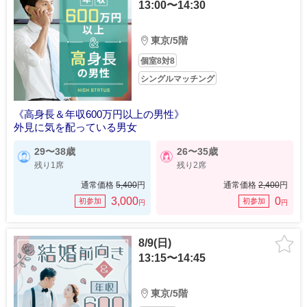
13:00〜14:30
東京/5階
個室8対8
シングルマッチング
《高身長＆年収600万円以上の男性》
外見に気を配っている男女
29〜38歳
26〜35歳
残り1席
残り2席
通常価格
5,400
円
通常価格
2,400
円
3,000
0
初参加
初参加
円
円
8/9(日)
13:15〜14:45
東京/5階