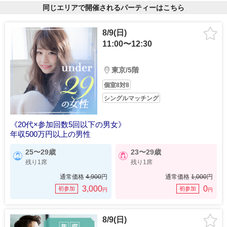
同じエリアで開催されるパーティーはこちら
8/9(日)
11:00〜12:30
東京/5階
個室8対8
シングルマッチング
《20代×参加回数5回以下の男女》
年収500万円以上の男性
25〜29歳
23〜29歳
残り1席
残り1席
通常価格
4,900
円
通常価格
1,000
円
3,000
0
初参加
初参加
円
円
8/9(日)