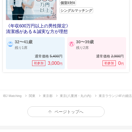
個室8対8
シングルマッチング
《年収600万円以上の男性限定》
清潔感がある＆誠実な方が理想
32〜41歳
30〜39歳
残り1席
残り2席
通常価格
5,400
円
通常価格
2,900
円
3,000
0
初参加
初参加
円
円
IBJ Matching
関東
東京都
東京(八重洲・丸の内)
東京ラウンジ4Fの婚
ページトップへ