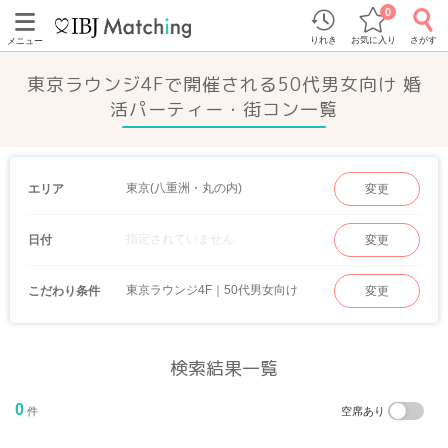
0
りれき
お気に入り
さがす
メニュー
東京ラウンジ4Fで開催される50代男女向け 婚
活パーティー・街コン一覧
東京(八重洲・丸の内)
エリア
変更
指定されていません
日付
変更
東京ラウンジ4F｜50代男女向け
こだわり条件
変更
検索結果一覧
0
件
空席あり