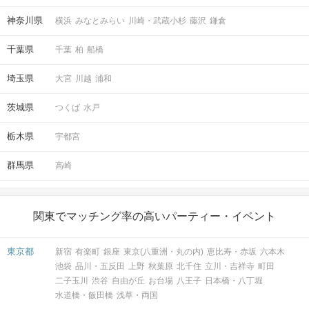
神奈川県
横浜
みなとみらい
川崎・武蔵小杉
藤沢
鎌倉
千葉県
千葉
柏
船橋
埼玉県
大宮
川越
浦和
茨城県
つくば
水戸
栃木県
宇都宮
群馬県
高崎
関東でマッチング率の高いパーティー・イベント
東京都
新宿
有楽町
銀座
東京(八重洲・丸の内)
恵比寿・赤坂
六本木
池袋
品川・五反田
上野
秋葉原
北千住
立川・吉祥寺
町田
二子玉川
渋谷
自由が丘
お台場
八王子
日本橋・八丁堀
水道橋・飯田橋
浅草・両国