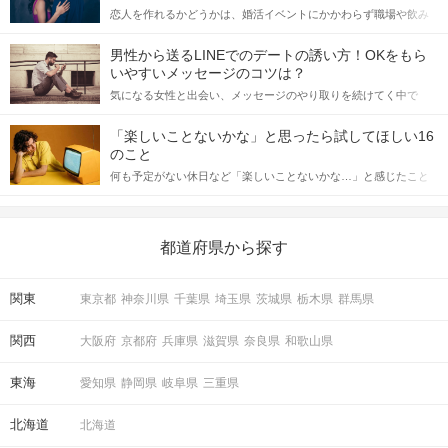
恋人を作れるかどうかは、婚活イベントにかかわらず職場や飲み
会の場で女性が話しかけて欲しい時に出すサインに、早く気づい
てアプローチできるかにも左右されます。 これから恋人作りを本
男性から送るLINEでのデートの誘い方！OKをもら
格的に始めようとしている方は、女性が異性を求めて出すサイン
いやすいメッセージのコツは？
をしっかりと理解し、正しい行動に移せるかどうかが重要。 この
気になる女性と出会い、メッセージのやり取りを続けてく中で
記事では、女性が話しかけて欲しい時に出すサインとその心理を
「この人いいな」と感じたら、次はデートに誘いたくなるもの。
詳しく解説した後、婚活イベントで実際にサインを受け取った場
しかし、中には「どう誘ったらいいの？」とお困りの男性もいら
合にどのような行動に繋げるべきかをご紹介していきます。
「楽しいことないかな」と思ったら試してほしい16
っしゃるのではないでしょうか。 そこで今回は、男性から女性へ
のこと
送るLINEでのデートの誘い方のコツをご紹介します。例文も混じ
何も予定がない休日など「楽しいことないかな…」と感じたこと
えながら解説するので、ぜひ参考にしてください。
がある人もいるのでは？ 日常が退屈に感じるなら、いますぐ楽し
いことを始めましょう！ いますぐ楽しい気分になれる対処法か
ら、恋愛・自分磨き・趣味などジャンル別の楽しいことまで、16
の楽しいことアイデアを集めました♪ いままさに楽しいことを探し
都道府県から探す
ている方は必見です。
関東
東京都
神奈川県
千葉県
埼玉県
茨城県
栃木県
群馬県
関西
大阪府
京都府
兵庫県
滋賀県
奈良県
和歌山県
東海
愛知県
静岡県
岐阜県
三重県
北海道
北海道