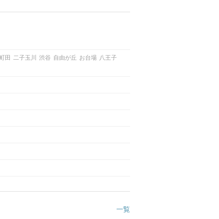
町田
二子玉川
渋谷
自由が丘
お台場
八王子
一覧