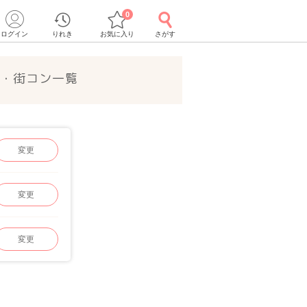
0
ログイン
りれき
お気に入り
さがす
ー・街コン一覧
変更
変更
変更