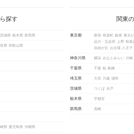
に出す
いいな」と感じたら、次はデートに
ローチ
誘いたくなるもの。 しかし、中に
 これ
は「どう誘ったらいいの？」とお困
ようと
りの男性もいらっしゃるのではない
ら探す
関東
求めて
でしょうか。 そこで今回は、男性
し、正
から女性へ送るLINEでのデートの
重要。
誘い方のコツをご紹介します。例文
東京都
茨城県
栃木県
群馬県
新宿
有楽町
銀座
東京(
けて欲
も混じえながら解説するので、ぜひ
品川・五反田
上野
秋葉
理を詳
参考にしてください。
良県
和歌山県
トで実
自由が丘
お台場
八王子
にどの
ご紹介
神奈川県
横浜
みなとみらい
川崎
千葉県
千葉
柏
船橋
埼玉県
大宮
川越
浦和
茨城県
つくば
水戸
栃木県
宇都宮
群馬県
高崎
崎県
鹿児島県
沖縄県