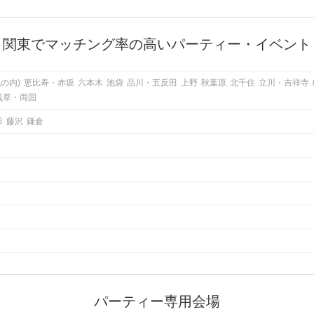
関東でマッチング率の高いパーティー・イベント
の内)
恵比寿・赤坂
六本木
池袋
品川・五反田
上野
秋葉原
北千住
立川・吉祥寺
浅草・両国
杉
藤沢
鎌倉
パーティー専用会場