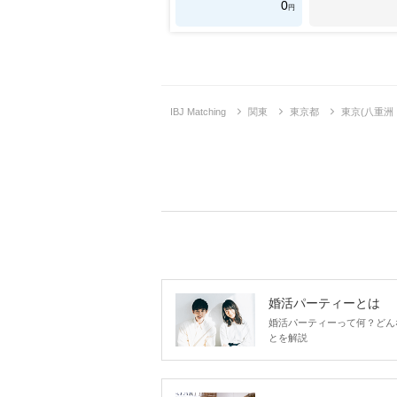
0
円
IBJ Matching
関東
東京都
東京(八重洲
婚活パーティーとは
婚活パーティーって何？どん
とを解説