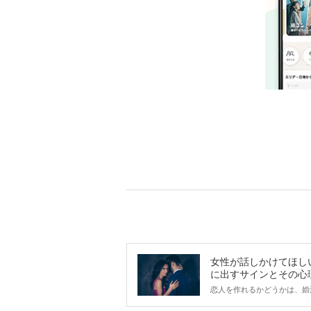
女性が話しかけてほし
に出すサインとその心
は？
恋人を作れるかどうかは、婚
ントにかかわらず職場や飲み