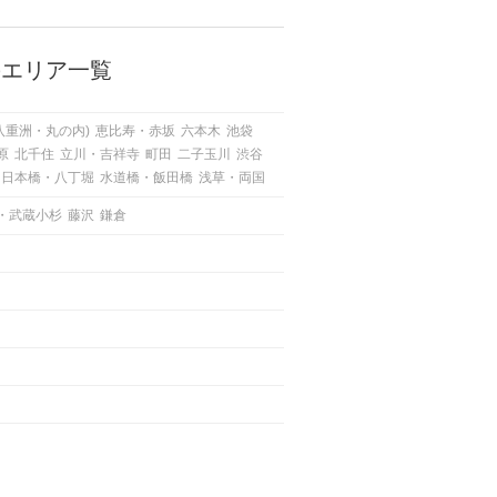
人もいるのでは？ 日常が退屈に感
じるなら、いますぐ楽しいことを始
めましょう！ いますぐ楽しい気分
になれる対処法から、恋愛・自分磨
のエリア一覧
き・趣味などジャンル別の楽しいこ
とまで、16の楽しいことアイデア
を集めました♪ いままさに楽しいこ
八重洲・丸の内)
恵比寿・赤坂
六本木
池袋
とを探している方は必見です。
原
北千住
立川・吉祥寺
町田
二子玉川
渋谷
日本橋・八丁堀
水道橋・飯田橋
浅草・両国
・武蔵小杉
藤沢
鎌倉