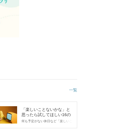
一覧
「楽しいことないかな」と
思ったら試してほしい16の
こと
何も予定がない休日など「楽しいこ
とないかな…」と感じたことがある