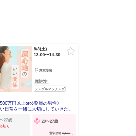
8/8(土)
13:00〜14:30
東京/5階
個室8対8
シングルマッチング
500万円以上or公務員の男性》
ない日常を一緒に大切にしていきたい
3〜27歳
20〜27歳
め切り
通常価格
1,500
円