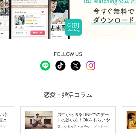
FOLLOW US
恋愛・婚活コラム
い時
男性から送るLINEでのデー
理と
トの誘い方！OKをもらいや
すいメッセージのコツは？
活イベ
気になる女性と出会い、メッセージ
会の場
のやり取りを続けてく中で「この人