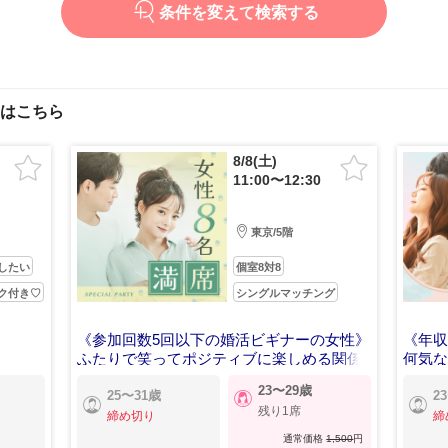
条件を変えて検索する
はこちら
8/8(土)
11:00〜12:30
東京/5階
したい
個室8対8
ク付き♡
シングルマッチング
《参加回数5回以下の婚活ビギナーの女性》
《年収
】
ふたりで笑ってポジティブに楽しめる関係
何気
23〜29歳
25〜31歳
2
残り1席
締め切り
締
通常価格
1,500
円