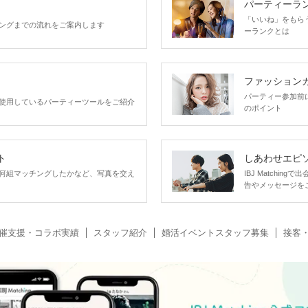
パーティーラ
「いいね」をもらうほ
ングまでの流れをご案内します
ーランクとは
ファッション
パーティー参加前
使用しているパーティーツールをご紹介
のポイント
ト
しあわせエピ
何組マッチングしたかなど、写真を交え
IBJ Matchi
告やメッセージを
催支援・コラボ実績
スタッフ紹介
婚活イベントスタッフ募集
接客