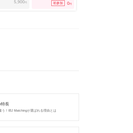
5,900
円
0
初参加
円
gの特長
！IBJ Matchingが選ばれる理由とは