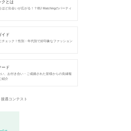
ンクとは
ど出会いが広がる！？IBJ Matchingのパーティ
ガイド
にチェック！性別・年代別で好印象なファッション
ソード
ngで出会い、お付き合い・ご成婚された皆様からの良縁報
ご紹介
・接遇コンテスト