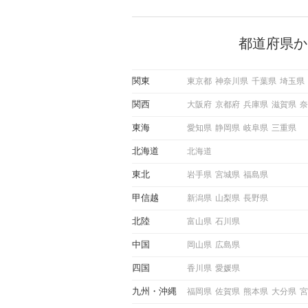
で女性が話しかけて欲しい時
サインに、早く気づいてアプ
できるかにも左右されます。
から恋人作りを本格的に始め
都道府県か
している方は、女性が異性を
出すサインをしっかりと理解
しい行動に移せるかどうかが
関東
東京都
神奈川県
千葉県
埼玉県
この記事では、女性が話しか
しい時に出すサインとその心
関西
大阪府
京都府
兵庫県
滋賀県
奈
しく解説した後、婚活イベン
際にサインを受け取った場合
東海
愛知県
静岡県
岐阜県
三重県
ような行動に繋げるべきかを
していきます。
北海道
北海道
東北
岩手県
宮城県
福島県
甲信越
新潟県
山梨県
長野県
北陸
富山県
石川県
中国
岡山県
広島県
四国
香川県
愛媛県
九州
沖縄
福岡県
佐賀県
熊本県
大分県
宮