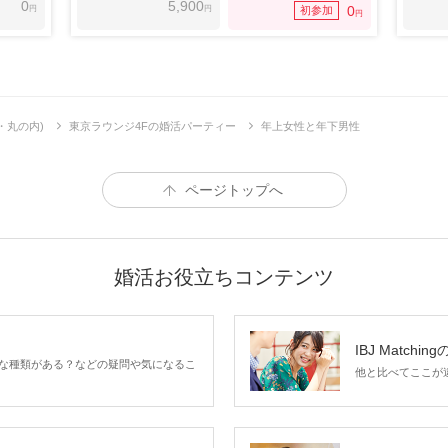
0
5,900
円
円
0
初参加
円
・丸の内)
東京ラウンジ4Fの婚活パーティー
年上女性と年下男性
ページトップへ
婚活お役立ちコンテンツ
IBJ Matchin
な種類がある？などの疑問や気になるこ
他と比べてここが違う