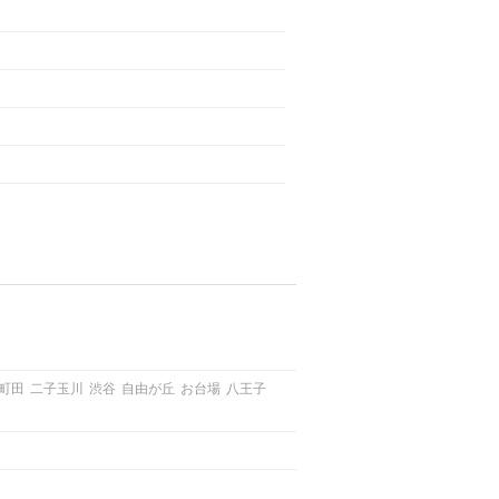
町田
二子玉川
渋谷
自由が丘
お台場
八王子