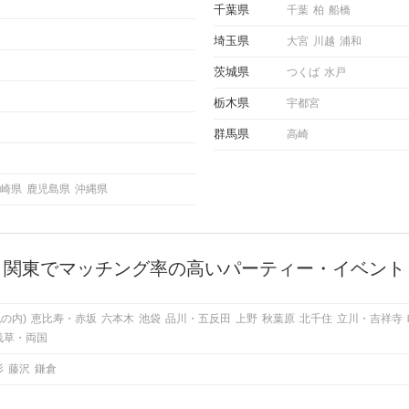
千葉県
千葉
柏
船橋
埼玉県
大宮
川越
浦和
茨城県
つくば
水戸
栃木県
宇都宮
群馬県
高崎
崎県
鹿児島県
沖縄県
関東でマッチング率の高いパーティー・イベント
の内)
恵比寿・赤坂
六本木
池袋
品川・五反田
上野
秋葉原
北千住
立川・吉祥寺
浅草・両国
杉
藤沢
鎌倉