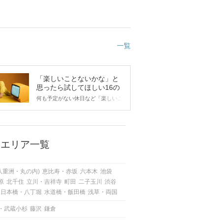
一覧
「楽しいことないかな」と
思ったら試してほしい16の
こと
何も予定がない休日など「楽しいこ
とないかな…」と感じたことがある
人もいるのでは？ 日常が退屈に感
じるなら、いますぐ楽しいことを始
めましょう！ いますぐ楽しい気分
になれる対処法から、恋愛・自分磨
のエリア一覧
き・趣味などジャンル別の楽しいこ
とまで、16の楽しいことアイデア
を集めました♪ いままさに楽しいこ
八重洲・丸の内)
恵比寿・赤坂
六本木
池袋
とを探している方は必見です。
原
北千住
立川・吉祥寺
町田
二子玉川
渋谷
日本橋・八丁堀
水道橋・飯田橋
浅草・両国
・武蔵小杉
藤沢
鎌倉