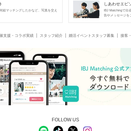
ト
しあわせエピ
何組マッチングしたかなど、写真を交え
IBJ Matchi
告やメッセージを
催支援・コラボ実績
スタッフ紹介
婚活イベントスタッフ募集
接客
FOLLOW US