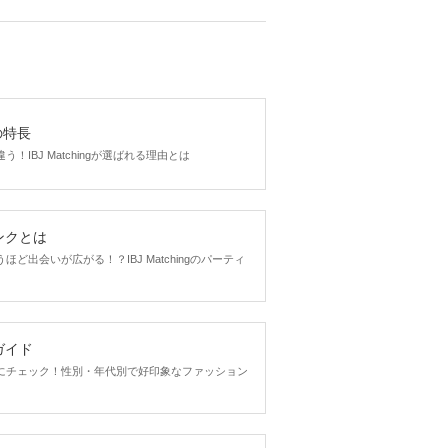
gの特長
！IBJ Matchingが選ばれる理由とは
ンクとは
ど出会いが広がる！？IBJ Matchingのパーティ
ガイド
にチェック！性別・年代別で好印象なファッション