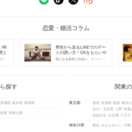
恋愛・婚活コラム
い時
男性から送るLINEでのデー
理と
トの誘い方！OKをもらいや
すいメッセージのコツは？
活イベ
気になる女性と出会い、メッセージ
会の場
のやり取りを続けてく中で「この人
に出す
いいな」と感じたら、次はデートに
ローチ
誘いたくなるもの。 しかし、中に
 これ
は「どう誘ったらいいの？」とお困
ようと
りの男性もいらっしゃるのではない
ら探す
関東
求めて
でしょうか。 そこで今回は、男性
し、正
から女性へ送るLINEでのデートの
重要。
誘い方のコツをご紹介します。例文
東京都
茨城県
栃木県
群馬県
新宿
有楽町
銀座
東京(
けて欲
も混じえながら解説するので、ぜひ
品川・五反田
上野
秋葉
理を詳
参考にしてください。
良県
和歌山県
トで実
自由が丘
お台場
八王子
にどの
ご紹介
神奈川県
横浜
みなとみらい
川崎