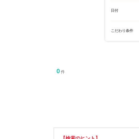
日付
こだわり条件
0
件
【検索のヒント】