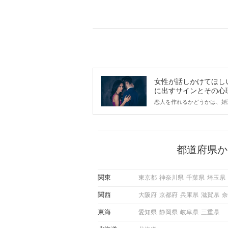
女性が話しかけてほし
に出すサインとその心
は？
恋人を作れるかどうかは、婚
ントにかかわらず職場や飲み
で女性が話しかけて欲しい時
サインに、早く気づいてアプ
できるかにも左右されます。
から恋人作りを本格的に始め
都道府県か
している方は、女性が異性を
出すサインをしっかりと理解
しい行動に移せるかどうかが
関東
東京都
神奈川県
千葉県
埼玉県
この記事では、女性が話しか
しい時に出すサインとその心
関西
大阪府
京都府
兵庫県
滋賀県
奈
しく解説した後、婚活イベン
際にサインを受け取った場合
東海
愛知県
静岡県
岐阜県
三重県
ような行動に繋げるべきかを
していきます。