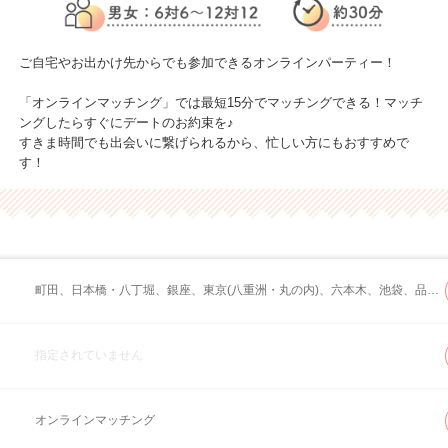
ご自宅やお出かけ先からでも参加できるオンラインパーティー！
「オンラインマッチング」では最短15分でマッチングできる！マッチ
ングしたらすぐにデートのお約束を♪
すきま時間でも出会いに繋げられるから、忙しい方にもおすすめで
す！
町田、日本橋・八丁堀、銀座、東京(八重洲・丸の内)、六本木、池袋、品川・五反田、二子玉川、水道橋・飯田橋、上野、渋谷、浅草・両国、新宿、有楽町、恵比寿・赤坂、秋葉原、立川・吉祥寺、自由が丘、お台場、八王子、北千住
指定されていません
オンラインマッチング