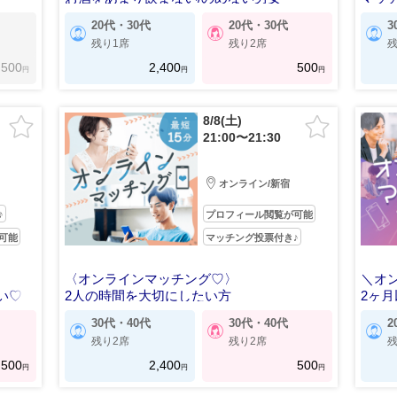
20代・30代
20代・30代
3
残り1席
残り2席
残
500
2,400
500
円
円
円
8/8(土)
21:00〜21:30
オンライン/新宿
♪
プロフィール閲覧が可能
可能
マッチング投票付き♪
〈オンラインマッチング♡〉
＼オ
い♡
2人の時間を大切にしたい方
2ヶ
方
30代・40代
30代・40代
2
残り2席
残り2席
残
500
2,400
500
円
円
円