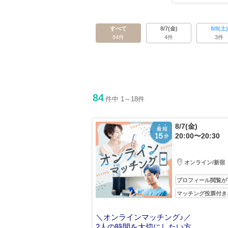
すべて
8/7(金)
8/8(土)
84件
4件
3件
84
件中 1～18件
8/7(金)
20:00〜20:30
オンライン/新宿
プロフィール閲覧が
マッチング投票付き
＼オンラインマッチング♪／
2人の時間を大切にしたい方