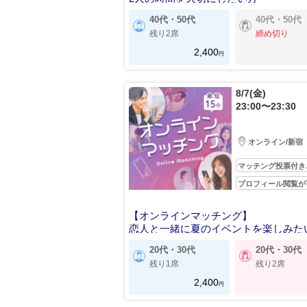
40代・50代
40代・50代
残り2席
締め切り
2,400
円
8/7(金)
23:00〜23:30
オンライン/新宿
マッチング投票付き
プロフィール閲覧が
【オンラインマッチング】
恋人と一緒に夏のイベントを楽しみた
20代・30代
20代・30代
残り1席
残り2席
2,400
円