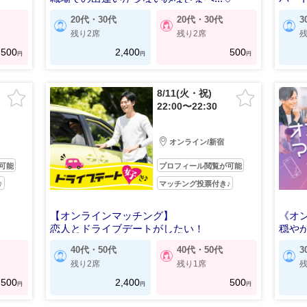
20代・30代
20代・30代
3
残り2席
残り2席
残
500
2,400
500
円
円
円
8/11(火・祝)
22:00〜22:30
オンライン/新宿
可能
プロフィール閲覧が可能
♪
マッチング投票付き♪
【オンラインマッチング】
《オ
恋人とドライブデートがしたい！
穏や
40代・50代
40代・50代
3
残り2席
残り1席
残
500
2,400
500
円
円
円