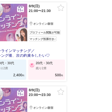
8/9(日)
21:00〜21:30
オンライン/新宿
プロフィール閲覧が可能
マッチング投票付き♪
ンラインマッチング／
チング後、次の約束をしたい♡
0代・30代
20代・30代
り2席
残り2席
2,400
500
円
円
8/9(日)
23:00〜23:30
オンライン/新宿