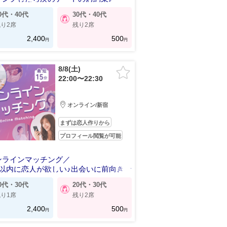
0代・40代
30代・40代
り2席
残り2席
2,400
500
円
円
8/8(土)
22:00〜22:30
オンライン/新宿
まずは恋人作りから
プロフィール閲覧が可能
ンラインマッチング／
月以内に恋人が欲しい♪出会いに前向きな
0代・30代
20代・30代
り1席
残り2席
2,400
500
円
円