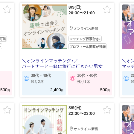
8/9(日)
20:30〜21:00
オンライン/新宿
可能
マッチング投票付き♪
♪
プロフィール閲覧が可能
＼オンラインマッチング♪／
＼オ
パートナーと一緒に旅行に行きたい男女
マッ
30代・40代
30代・40代
2
残り2席
残り1席
残
500
2,400
500
円
円
円
8/9(日)
22:30〜23:00
オンライン/新宿