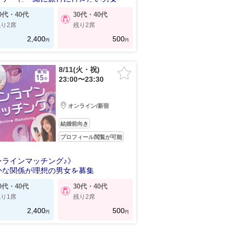
0代・40代
30代・40代
り2席
残り2席
2,400
500
円
円
8/11(火・祝)
23:00〜23:30
オンライン/新宿
結婚前向き
プロフィール閲覧が可能
ンラインマッチング♪》
かな関係が理想の男女を募集
0代・40代
30代・40代
り1席
残り2席
2,400
500
円
円