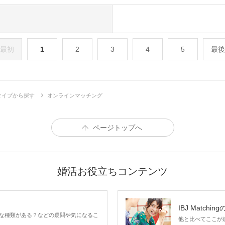
最初
1
2
3
4
5
最後
タイプから探す
オンラインマッチング
ページトップへ
婚活お役立ちコンテンツ
IBJ Matchin
な種類がある？などの疑問や気になるこ
他と比べてここが違う