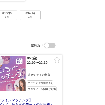
8/13(木)
8/14(金)
4件
4件
空席あり
8/7(金)
22:00〜22:30
オンライン/新宿
マッチング投票付き♪
プロフィール閲覧が可能
ンラインマッチング】
チングしたら次のデートのお約束♪