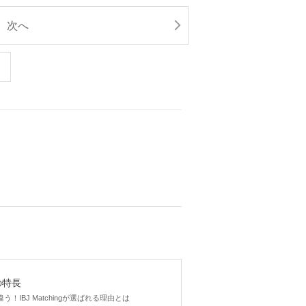
次へ
gの特長
！IBJ Matchingが選ばれる理由とは