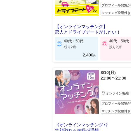
プロフィール閲覧が
マッチング投票付き
【オンラインマッチング】
恋人とドライブデートがしたい！
40代・50代
40代・50代
残り2席
残り2席
2,400
円
8/10(月)
21:00〜21:30
オンライン/新宿
プロフィール閲覧が
マッチング投票付き
《オンラインマッチング♪》
笑顔溢れる夫婦が理想