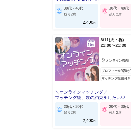
30代・40代
30代・40代
残り2席
残り2席
2,400
円
8/11(火・祝)
21:00〜21:30
オンライン/新宿
プロフィール閲覧が
マッチング投票付き
＼オンラインマッチング／
マッチング後、次の約束をしたい♡
20代・30代
20代・30代
残り2席
残り2席
2,400
円