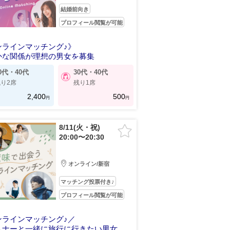
結婚前向き
プロフィール閲覧が可能
ンラインマッチング♪》
かな関係が理想の男女を募集
0代・40代
30代・40代
り2席
残り1席
2,400
500
円
円
8/11(火・祝)
20:00〜20:30
オンライン/新宿
マッチング投票付き♪
プロフィール閲覧が可能
ンラインマッチング♪／
トナーと一緒に旅行に行きたい男女