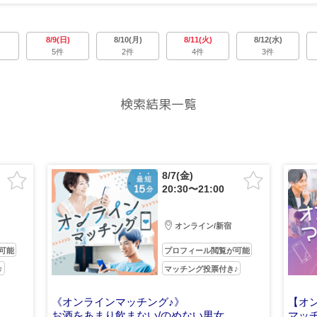
8/9(日)
8/10(月)
8/11(火)
8/12(水)
5件
2件
4件
3件
検索結果一覧
8/7(金)
20:30〜21:00
オンライン/新宿
可能
プロフィール閲覧が可能
♪
マッチング投票付き♪
《オンラインマッチング♪》
【オ
お酒をあまり飲まない/のめない男女
マッ