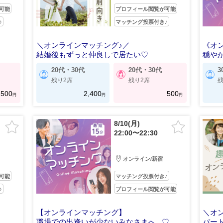
可能
プロフィール閲覧が可能
♪
マッチング投票付き♪
＼オンラインマッチング♪／
《オ
結婚後もずっと仲良しで居たい♡
穏や
20代・30代
20代・30代
3
残り2席
残り2席
残
500
2,400
500
円
円
円
8/10(月)
22:00〜22:30
オンライン/新宿
可能
マッチング投票付き♪
♪
プロフィール閲覧が可能
【オンラインマッチング】
＼オ
職場での出逢いが少ないみなさまへ...♡
パー