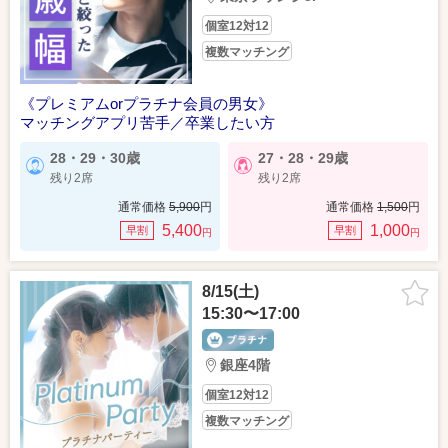
個室12対12
複数マッチング
《プレミアムorプラチナ会員の男女》
マッチングアプリ苦手／卒業したい方
28・29・30歳
27・28・29歳
残り2席
残り2席
通常価格
5,900
円
通常価格
1,500
円
5,400
1,000
早割
早割
円
円
8/15(土)
15:30〜17:00
銀座4階
個室12対12
複数マッチング