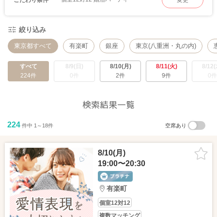
変更
絞り込み
東京都すべて
有楽町
銀座
東京(八重洲・丸の内)
すべて
8/9(日)
8/10(月)
8/11(火)
8/12(
224件
0件
2件
9件
0件
検索結果一覧
224
件中 1～18件
空席あり
8/10(月)
19:00〜20:30
有楽町
個室12対12
複数マッチング