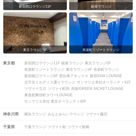
新宿西口ラウンジ11F
銀座ラウンジ
東京ラウンジ5F
有楽町リゾートラウンジ
東京都
新宿西口ラウンジ11F
銀座ラウンジ
東京ラウンジ5F
有楽町リゾートラウンジ
東京ラウンジ4F
有楽町ラウンジ
新宿南口ラウンジ6F
恵比寿アネックス
新宿/OAK LOUNGE
北千住ミルディス通りラウンジ
サンマリエ本社オペラシティ41F
ツヴァイ立川
ツヴァイ町田
赤坂/GREEN JACKET LOUNGE
東急歌舞伎町タワーLOUNGE
サンマリエ本社 東京オペラシティ40F
神奈川県
横浜ラウンジ
みなとみらいラウンジ
ツヴァイ藤沢
千葉県
千葉ラウンジ
ツヴァイ柏
ツヴァイ船橋