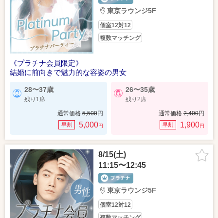
東京ラウンジ5F
個室12対12
複数マッチング
《プラチナ会員限定》
結婚に前向きで魅力的な容姿の男女
28〜37歳
26〜35歳
残り1席
残り2席
通常価格
5,500
円
通常価格
2,400
円
5,000
1,900
早割
早割
円
円
8/15(土)
11:15〜12:45
東京ラウンジ5F
個室12対12
複数マッチング