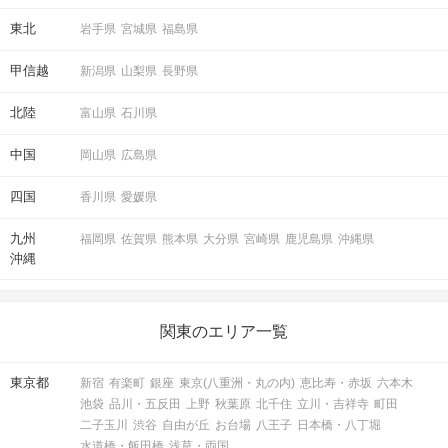
東北
岩手県
宮城県
福島県
甲信越
新潟県
山梨県
長野県
北陸
富山県
石川県
中国
岡山県
広島県
四国
香川県
愛媛県
九州
福岡県
佐賀県
熊本県
大分県
宮崎県
鹿児島県
沖縄県
沖縄
関東のエリア一覧
東京都
新宿
有楽町
銀座
東京(八重洲・丸の内)
恵比寿・赤坂
六本木
池袋
品川・五反田
上野
秋葉原
北千住
立川・吉祥寺
町田
二子玉川
渋谷
自由が丘
お台場
八王子
日本橋・八丁堀
水道橋・飯田橋
浅草・両国