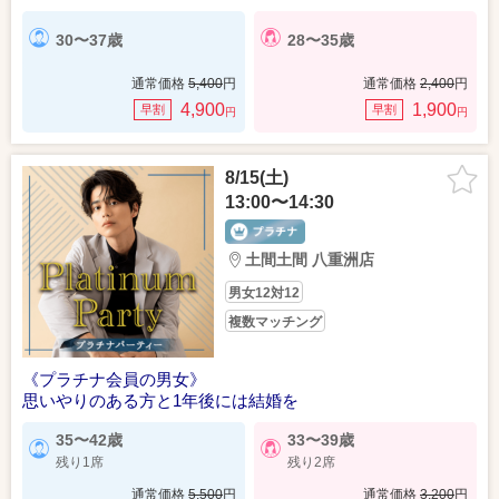
30〜37歳
28〜35歳
通常価格
5,400
円
通常価格
2,400
円
4,900
1,900
早割
早割
円
円
8/15(土)
13:00〜14:30
土間土間 八重洲店
男女12対12
複数マッチング
《プラチナ会員の男女》
思いやりのある方と1年後には結婚を
35〜42歳
33〜39歳
残り1席
残り2席
通常価格
5,500
円
通常価格
3,200
円