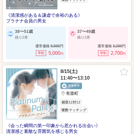
《清潔感がある＆謙虚で余裕のある》
プラチナ会員の男女
38〜51歳
37〜49歳
残り2席
残り2席
通常価格
5,500
円
通常価格
3,200
円
5,000
2,700
早割
早割
円
円
8/15(土)
11:40〜13:10
有楽町
個室12対12
複数マッチング
《会った瞬間の第一印象から惹かれる出会い》
清潔感と素敵な雰囲気を感じる男女