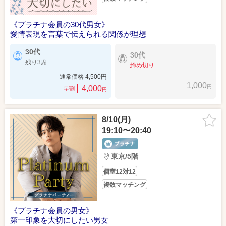
《プラチナ会員の30代男女》
愛情表現を言葉で伝えられる関係が理想
30代
30代
残り3席
締め切り
通常価格
4,500
円
1,000
円
4,000
早割
円
8/10(月)
19:10〜20:40
東京/5階
個室12対12
複数マッチング
《プラチナ会員の男女》
第一印象を大切にしたい男女