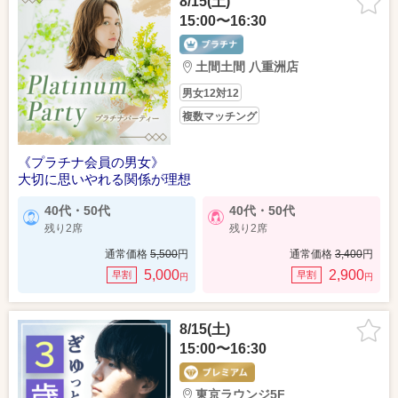
8/15(土)
15:00〜16:30
土間土間 八重洲店
男女12対12
複数マッチング
《プラチナ会員の男女》
大切に思いやれる関係が理想
40代・50代
40代・50代
残り2席
残り2席
通常価格
5,500
円
通常価格
3,400
円
5,000
2,900
早割
早割
円
円
8/15(土)
15:00〜16:30
東京ラウンジ5F