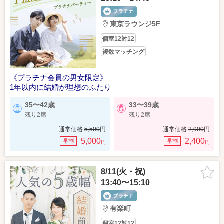
東京ラウンジ5F
個室12対12
複数マッチング
《プラチナ会員の男女限定》
1年以内に結婚が理想のふたり
35〜42歳
33〜39歳
残り2席
残り2席
通常価格
5,500
円
通常価格
2,900
円
5,000
2,400
早割
早割
円
円
8/11(火・祝)
13:40〜15:10
有楽町
個室12対12