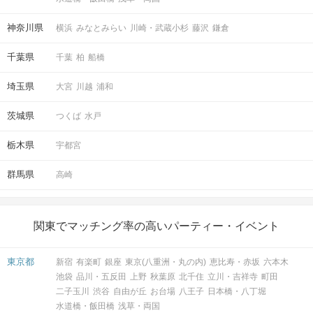
神奈川県
横浜
みなとみらい
川崎・武蔵小杉
藤沢
鎌倉
千葉県
千葉
柏
船橋
埼玉県
大宮
川越
浦和
茨城県
つくば
水戸
栃木県
宇都宮
群馬県
高崎
関東でマッチング率の高いパーティー・イベント
東京都
新宿
有楽町
銀座
東京(八重洲・丸の内)
恵比寿・赤坂
六本木
池袋
品川・五反田
上野
秋葉原
北千住
立川・吉祥寺
町田
二子玉川
渋谷
自由が丘
お台場
八王子
日本橋・八丁堀
水道橋・飯田橋
浅草・両国