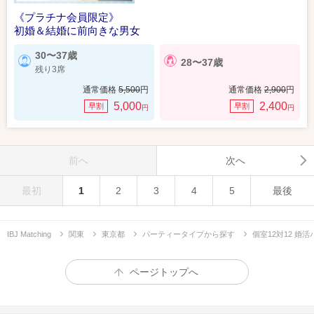
《プラチナ会員限定》
初婚＆結婚に前向きな男女
30〜37歳
28〜37歳
残り3席
通常価格
5,500
円
通常価格
2,900
円
5,000
2,400
早割
早割
円
円
前へ
次へ
最初
1
2
3
4
5
最後
IBJ Matching
関東
東京都
パーティータイプから探す
個室12対12 婚
ページトップへ