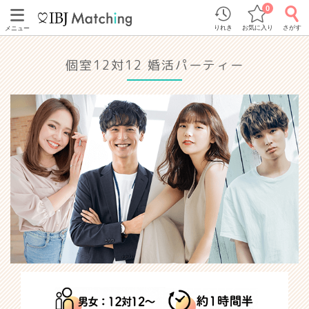
0
りれき
お気に入り
さがす
メニュー
個室12対12 婚活パーティー