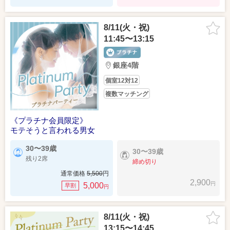
8/11(火・祝)
11:45〜13:15
銀座4階
個室12対12
複数マッチング
《プラチナ会員限定》
モテそうと言われる男女
30〜39歳
30〜39歳
残り2席
締め切り
通常価格
5,500
円
2,900
円
5,000
早割
円
8/11(火・祝)
13:15〜14:45