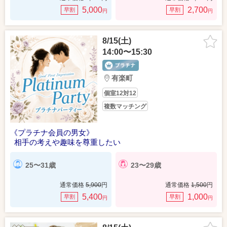
5,000
2,700
早割
早割
円
円
8/15(土)
14:00〜15:30
有楽町
個室12対12
複数マッチング
《プラチナ会員の男女》
相手の考えや趣味を尊重したい
25〜31歳
23〜29歳
通常価格
5,900
円
通常価格
1,500
円
5,400
1,000
早割
早割
円
円