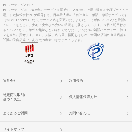
IBJマッチングとは？
IBJマッチングは、2006年にサービスを開始し、2012年に上場（現在は東証プライム市
場）した株式会社IBJが運営する、日本最大級の「自社直営」婚活・恋活サービスです
（※PARTY☆PARTYからサービス名を変更いたしました）。独自のノウハウと最新の
トレンドをもとに、安心・安全な出会いの環境をお届けしています。今日・明日行け
るイベントから、年代や趣味などの条件であなたにぴったりの婚活パーティー・街コ
ンを簡単に探せます。東京、大阪、名古屋、福岡をはじめ、全国56店舗の直営店舗や
近隣の飲食店等で、あなたの出会いをサポートします。
運営会社
利用規約
特定商法取引に
個人情報保護方針
基づく表記
よくあるご質問
お問い合わせ
サイトマップ