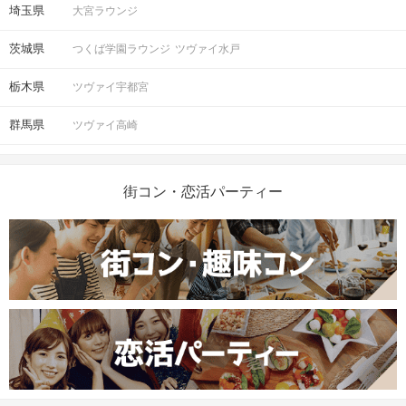
埼玉県
大宮ラウンジ
茨城県
つくば学園ラウンジ
ツヴァイ水戸
栃木県
ツヴァイ宇都宮
群馬県
ツヴァイ高崎
街コン・恋活パーティー