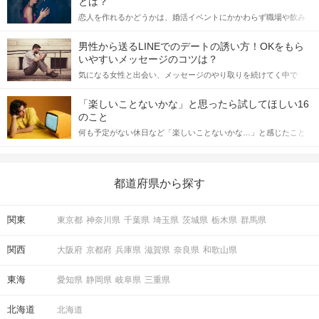
とは？
恋人を作れるかどうかは、婚活イベントにかかわらず職場や飲み
会の場で女性が話しかけて欲しい時に出すサインに、早く気づい
てアプローチできるかにも左右されます。 これから恋人作りを本
男性から送るLINEでのデートの誘い方！OKをもら
格的に始めようとしている方は、女性が異性を求めて出すサイン
いやすいメッセージのコツは？
をしっかりと理解し、正しい行動に移せるかどうかが重要。 この
気になる女性と出会い、メッセージのやり取りを続けてく中で
記事では、女性が話しかけて欲しい時に出すサインとその心理を
「この人いいな」と感じたら、次はデートに誘いたくなるもの。
詳しく解説した後、婚活イベントで実際にサインを受け取った場
しかし、中には「どう誘ったらいいの？」とお困りの男性もいら
合にどのような行動に繋げるべきかをご紹介していきます。
「楽しいことないかな」と思ったら試してほしい16
っしゃるのではないでしょうか。 そこで今回は、男性から女性へ
のこと
送るLINEでのデートの誘い方のコツをご紹介します。例文も混じ
何も予定がない休日など「楽しいことないかな…」と感じたこと
えながら解説するので、ぜひ参考にしてください。
がある人もいるのでは？ 日常が退屈に感じるなら、いますぐ楽し
いことを始めましょう！ いますぐ楽しい気分になれる対処法か
ら、恋愛・自分磨き・趣味などジャンル別の楽しいことまで、16
の楽しいことアイデアを集めました♪ いままさに楽しいことを探し
都道府県から探す
ている方は必見です。
関東
東京都
神奈川県
千葉県
埼玉県
茨城県
栃木県
群馬県
関西
大阪府
京都府
兵庫県
滋賀県
奈良県
和歌山県
東海
愛知県
静岡県
岐阜県
三重県
北海道
北海道