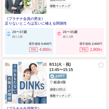
複数マッチング
《プラチナ会員の男女》
足りないところは互いに補える関係性
28〜37歳
26〜35歳
残り1席
残り2席
通常価格
5,400
円
通常価格
2,400
円
4,900
1,900
早割
早割
円
円
8/11(火・祝)
13:45〜15:15
銀座4階
個室12対12
複数マッチング
《プラチナ会員限定》