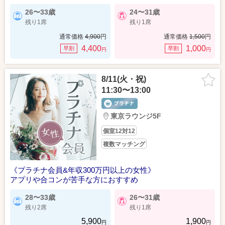
26〜33歳
24〜31歳
残り1席
残り1席
通常価格
4,900
円
通常価格
1,500
円
4,400
1,000
早割
早割
円
円
8/11(火・祝)
11:30〜13:00
東京ラウンジ5F
個室12対12
複数マッチング
《プラチナ会員&年収300万円以上の女性》
アプリや合コンが苦手な方におすすめ
28〜33歳
26〜31歳
残り2席
残り1席
5,900
1,900
円
円