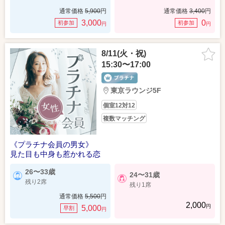
通常価格
5,900
円
通常価格
3,400
円
3,000
0
初参加
初参加
円
円
8/11(火・祝)
15:30〜17:00
東京ラウンジ5F
個室12対12
複数マッチング
《プラチナ会員の男女》
見た目も中身も惹かれる恋
26〜33歳
24〜31歳
残り2席
残り1席
通常価格
5,500
円
2,000
円
5,000
早割
円