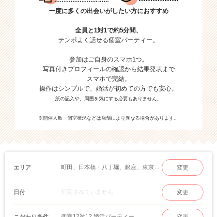
一度に多くの出会いがしたい方におすすめ
全員と1対1で約5分間、
テンポよく話せる個室パーティー。
参加はご自身のスマホ1つ。
写真付きプロフィールの確認から結果発表まで
スマホで完結。
操作はシンプルで、婚活が初めての方でも安心。
紙の記入や、周囲を気にする必要もありません。
※開催人数・個室状況などは店舗により異なる場合があります。
町田、日本橋・八丁堀、銀座、東京(八重洲・丸の内)、六本木、池袋、品川・五反田、二子玉川、水道橋・飯田橋、上野、渋谷、浅草・両国、新宿、有楽町、恵比寿・赤坂、秋葉原、立川・吉祥寺、自由が丘、お台場、八王子、北千住
エリア
変更
指定されていません
日付
変更
個室12対12 婚活パーティー
こだわり条件