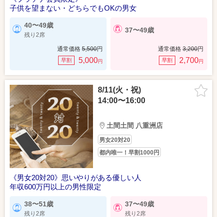
子供を望まない・どちらでもOKの男女
40〜49歳
37〜49歳
残り2席
通常価格
5,500
円
通常価格
3,200
円
5,000
2,700
早割
早割
円
円
8/11(火・祝)
14:00〜16:00
土間土間 八重洲店
男女20対20
都内唯一！早割1000円
《男女20対20》思いやりがある優しい人
年収600万円以上の男性限定
38〜51歳
37〜49歳
残り2席
残り2席