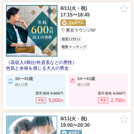
8/11(火・祝)
17:15〜18:45
東京ラウンジ5F
個室12対12
複数マッチング
《高収入//商社/外資系などの男性》
色気と余裕を感じる大人の男女
38〜45歳
34〜43歳
残り2席
残り2席
通常価格
5,500
円
通常価格
3,200
円
5,000
2,700
早割
早割
円
円
8/11(火・祝)
19:00〜20:30