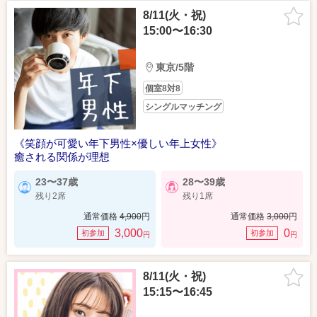
8/11(火・祝)
15:00〜16:30
東京/5階
個室8対8
シングルマッチング
《笑顔が可愛い年下男性×優しい年上女性》
癒される関係が理想
23〜37歳
28〜39歳
残り2席
残り1席
通常価格
4,900
円
通常価格
3,000
円
3,000
0
初参加
初参加
円
円
8/11(火・祝)
15:15〜16:45