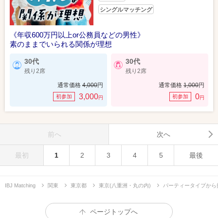
シングルマッチング
《年収600万円以上or公務員などの男性》
素のままでいられる関係が理想
30代
30代
残り2席
残り2席
通常価格
4,000
円
通常価格
1,000
円
3,000
0
初参加
初参加
円
円
前へ
次へ
最初
1
2
3
4
5
最後
IBJ Matching
関東
東京都
東京(八重洲・丸の内)
パーティータイプから
ページトップへ