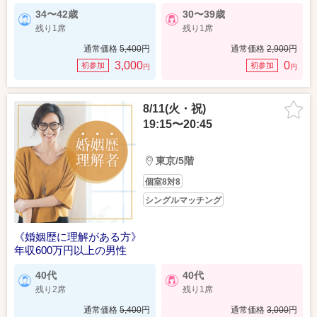
34〜42歳
30〜39歳
残り1席
残り1席
通常価格
5,400
円
通常価格
2,900
円
3,000
0
初参加
初参加
円
円
8/11(火・祝)
19:15〜20:45
東京/5階
個室8対8
シングルマッチング
《婚姻歴に理解がある方》
年収600万円以上の男性
40代
40代
残り2席
残り1席
通常価格
5,400
円
通常価格
3,000
円