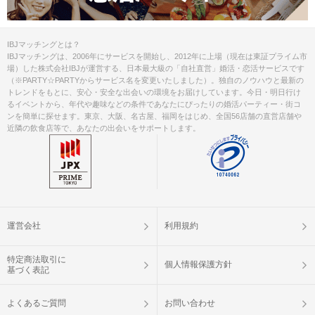
IBJマッチングとは？
IBJマッチングは、2006年にサービスを開始し、2012年に上場（現在は東証プライム市
場）した株式会社IBJが運営する、日本最大級の「自社直営」婚活・恋活サービスです
（※PARTY☆PARTYからサービス名を変更いたしました）。独自のノウハウと最新の
トレンドをもとに、安心・安全な出会いの環境をお届けしています。今日・明日行け
るイベントから、年代や趣味などの条件であなたにぴったりの婚活パーティー・街コ
ンを簡単に探せます。東京、大阪、名古屋、福岡をはじめ、全国56店舗の直営店舗や
近隣の飲食店等で、あなたの出会いをサポートします。
運営会社
利用規約
特定商法取引に
個人情報保護方針
基づく表記
よくあるご質問
お問い合わせ