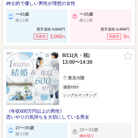
紳士的で優しい男性が理想の女性
〜43歳
〜35歳
残り1席
残り1席
通常価格
5,500
円
通常価格
2,400
円
3,000
0
初参加
初参加
円
円
8/11(火・祝)
13:00〜14:30
東京/5階
個室8対8
シングルマッチング
《年収600万円以上の男性》
思いやりの気持ちを大切にしている男女
27〜35歳
25〜33歳
残り2席
締め切り