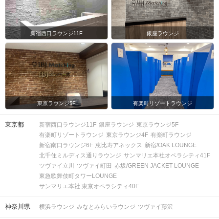
新宿西口ラウンジ11F
銀座ラウンジ
東京ラウンジ5F
有楽町リゾートラウンジ
東京都
新宿西口ラウンジ11F
銀座ラウンジ
東京ラウンジ5F
有楽町リゾートラウンジ
東京ラウンジ4F
有楽町ラウンジ
新宿南口ラウンジ6F
恵比寿アネックス
新宿/OAK LOUNGE
北千住ミルディス通りラウンジ
サンマリエ本社オペラシティ41F
ツヴァイ立川
ツヴァイ町田
赤坂/GREEN JACKET LOUNGE
東急歌舞伎町タワーLOUNGE
サンマリエ本社 東京オペラシティ40F
神奈川県
横浜ラウンジ
みなとみらいラウンジ
ツヴァイ藤沢