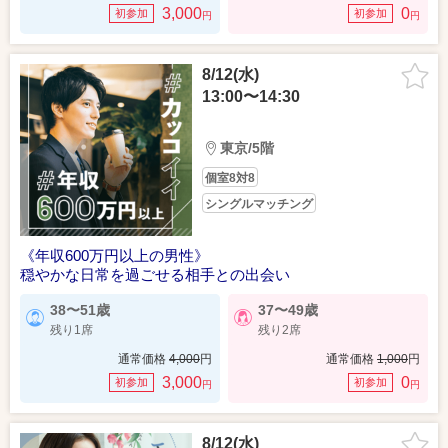
3,000
0
初参加
初参加
円
円
8/12(水)
13:00〜14:30
東京/5階
個室8対8
シングルマッチング
《年収600万円以上の男性》
穏やかな日常を過ごせる相手との出会い
38〜51歳
37〜49歳
残り1席
残り2席
通常価格
4,000
円
通常価格
1,000
円
3,000
0
初参加
初参加
円
円
8/12(水)