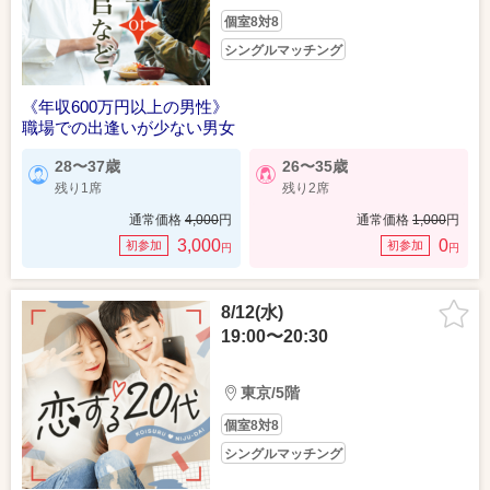
個室8対8
シングルマッチング
《年収600万円以上の男性》
職場での出逢いが少ない男女
28〜37歳
26〜35歳
残り1席
残り2席
通常価格
4,000
円
通常価格
1,000
円
3,000
0
初参加
初参加
円
円
8/12(水)
19:00〜20:30
東京/5階
個室8対8
シングルマッチング