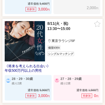
通常価格
5,400
円
2,000
円
3,000
初参加
円
8/11(火・祝)
13:30〜15:00
東京ラウンジ5F
個室8対8
シングルマッチング
《将来を考えられる出会い》
年収500万円以上の男性
28・29・30歳
27・28・29歳
残り2席
残り2席
通常価格
5,900
円
通常価格
1,500
円
3,000
0
初参加
初参加
円
円