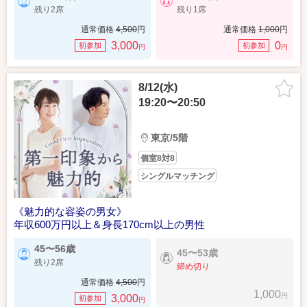
残り2席
残り1席
通常価格
4,500
円
通常価格
1,000
円
3,000
0
初参加
初参加
円
円
8/12(水)
19:20〜20:50
東京/5階
個室8対8
シングルマッチング
《魅力的な容姿の男女》
年収600万円以上＆身長170cm以上の男性
45〜56歳
45〜53歳
残り2席
締め切り
通常価格
4,500
円
1,000
円
3,000
初参加
円