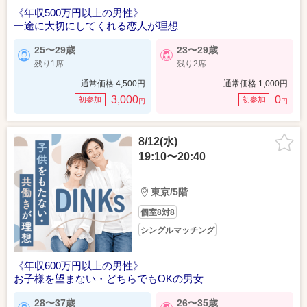
《年収500万円以上の男性》
一途に大切にしてくれる恋人が理想
25〜29歳
23〜29歳
残り1席
残り2席
通常価格
4,500
円
通常価格
1,000
円
3,000
0
初参加
初参加
円
円
8/12(水)
19:10〜20:40
東京/5階
個室8対8
シングルマッチング
《年収600万円以上の男性》
お子様を望まない・どちらでもOKの男女
28〜37歳
26〜35歳