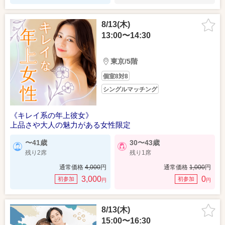
8/13(木)
13:00〜14:30
東京/5階
個室8対8
シングルマッチング
《キレイ系の年上彼女》
上品さや大人の魅力がある女性限定
〜41歳
30〜43歳
残り2席
残り1席
通常価格
4,000
円
通常価格
1,000
円
3,000
0
初参加
初参加
円
円
8/13(木)
15:00〜16:30