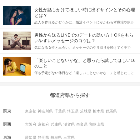
女性が話しかけてほしい時に出すサインとその心理
とは？
恋人を作れるかどうかは、婚活イベントにかかわらず職場や飲み
会の場で女性が話しかけて欲しい時に出すサインに、早く気づい
てアプローチできるかにも左右されます。 これから恋人作りを本
男性から送るLINEでのデートの誘い方！OKをもら
格的に始めようとしている方は、女性が異性を求めて出すサイン
いやすいメッセージのコツは？
をしっかりと理解し、正しい行動に移せるかどうかが重要。 この
気になる女性と出会い、メッセージのやり取りを続けてく中で
記事では、女性が話しかけて欲しい時に出すサインとその心理を
「この人いいな」と感じたら、次はデートに誘いたくなるもの。
詳しく解説した後、婚活イベントで実際にサインを受け取った場
しかし、中には「どう誘ったらいいの？」とお困りの男性もいら
合にどのような行動に繋げるべきかをご紹介していきます。
「楽しいことないかな」と思ったら試してほしい16
っしゃるのではないでしょうか。 そこで今回は、男性から女性へ
のこと
送るLINEでのデートの誘い方のコツをご紹介します。例文も混じ
何も予定がない休日など「楽しいことないかな…」と感じたこと
えながら解説するので、ぜひ参考にしてください。
がある人もいるのでは？ 日常が退屈に感じるなら、いますぐ楽し
いことを始めましょう！ いますぐ楽しい気分になれる対処法か
ら、恋愛・自分磨き・趣味などジャンル別の楽しいことまで、16
の楽しいことアイデアを集めました♪ いままさに楽しいことを探し
都道府県から探す
ている方は必見です。
関東
東京都
神奈川県
千葉県
埼玉県
茨城県
栃木県
群馬県
関西
大阪府
京都府
兵庫県
滋賀県
奈良県
和歌山県
東海
愛知県
静岡県
岐阜県
三重県