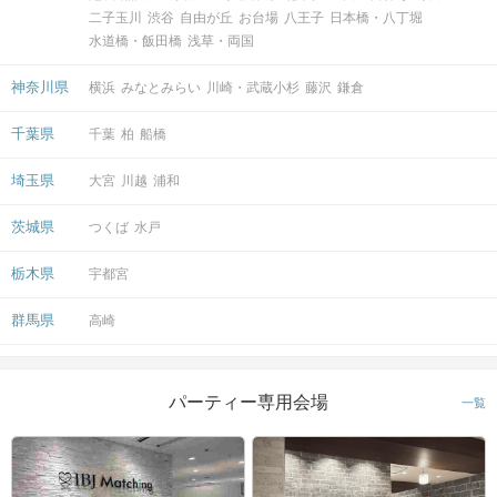
二子玉川
渋谷
自由が丘
お台場
八王子
日本橋・八丁堀
水道橋・飯田橋
浅草・両国
神奈川県
横浜
みなとみらい
川崎・武蔵小杉
藤沢
鎌倉
千葉県
千葉
柏
船橋
埼玉県
大宮
川越
浦和
茨城県
つくば
水戸
栃木県
宇都宮
群馬県
高崎
パーティー専用会場
一覧