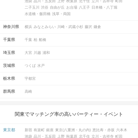
池袋
品川・五反田
上野
秋葉原
北千住
立川・吉祥寺
町田
二子玉川
渋谷
自由が丘
お台場
八王子
日本橋・八丁堀
水道橋・飯田橋
浅草・両国
神奈川県
横浜
みなとみらい
川崎・武蔵小杉
藤沢
鎌倉
千葉県
千葉
柏
船橋
埼玉県
大宮
川越
浦和
茨城県
つくば
水戸
栃木県
宇都宮
群馬県
高崎
関東でマッチング率の高いパーティー・イベント
東京都
新宿
有楽町
銀座
東京(八重洲・丸の内)
恵比寿・赤坂
六本木
池袋
品川・五反田
上野
秋葉原
北千住
立川・吉祥寺
町田