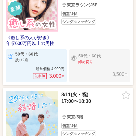
東京ラウンジ5F
個室8対8
シングルマッチング
《癒し系の人が好き》
年収600万円以上の男性
50代・60代
50代・60代
残り2席
締め切り
通常価格
4,900
円
3,500
円
3,000
初参加
円
8/11(火・祝)
17:00〜18:30
東京/5階
個室8対8
シングルマッチング