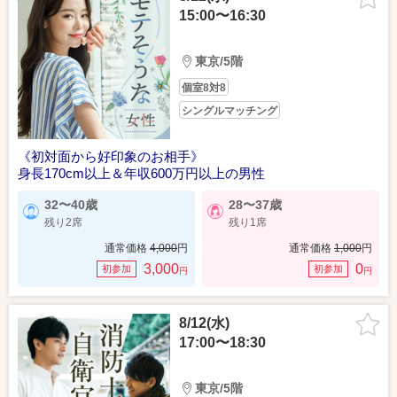
15:00〜16:30
東京/5階
個室8対8
シングルマッチング
《初対面から好印象のお相手》
身長170cm以上＆年収600万円以上の男性
32〜40歳
28〜37歳
残り2席
残り1席
通常価格
4,000
円
通常価格
1,000
円
3,000
0
初参加
初参加
円
円
8/12(水)
17:00〜18:30
東京/5階