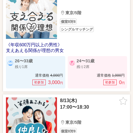
東京/5階
個室8対8
シングルマッチング
《年収600万円以上の男性》
支えあえる関係が理想の男女
26〜33歳
24〜31歳
残り1席
残り2席
通常価格
4,000
円
通常価格
1,000
円
3,000
0
初参加
初参加
円
円
8/13(木)
17:00〜18:30
東京/5階
個室8対8