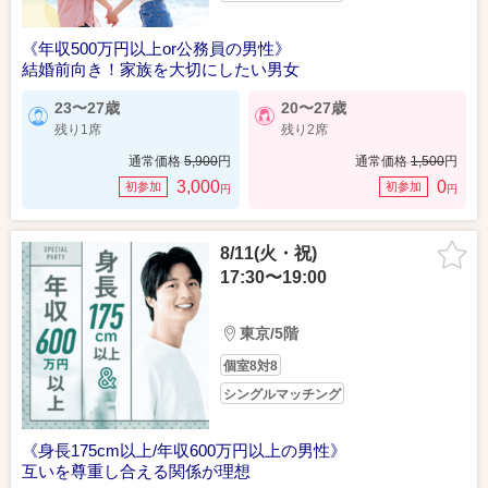
《年収500万円以上or公務員の男性》
結婚前向き！家族を大切にしたい男女
23〜27歳
20〜27歳
残り1席
残り2席
通常価格
5,900
円
通常価格
1,500
円
3,000
0
初参加
初参加
円
円
8/11(火・祝)
17:30〜19:00
東京/5階
個室8対8
シングルマッチング
《身長175cm以上/年収600万円以上の男性》
互いを尊重し合える関係が理想