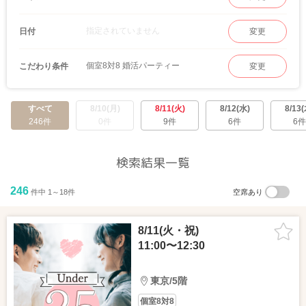
指定されていません
日付
変更
個室8対8 婚活パーティー
こだわり条件
変更
すべて
8/10(月)
8/11(火)
8/12(水)
8/13(
246件
0件
9件
6件
6件
検索結果一覧
246
件中 1～18件
空席あり
8/11(火・祝)
11:00〜12:30
東京/5階
個室8対8