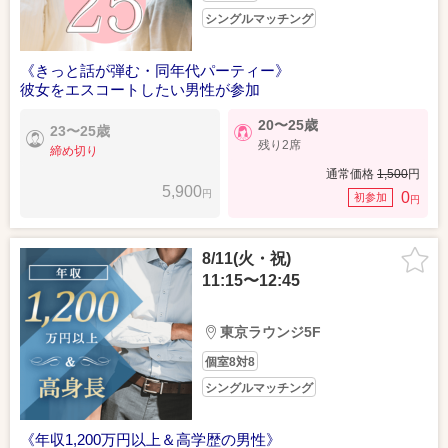
シングルマッチング
《きっと話が弾む・同年代パーティー》
彼女をエスコートしたい男性が参加
20〜25歳
23〜25歳
残り2席
締め切り
通常価格
1,500
円
5,900
円
0
初参加
円
8/11(火・祝)
11:15〜12:45
東京ラウンジ5F
個室8対8
シングルマッチング
《年収1,200万円以上＆高学歴の男性》