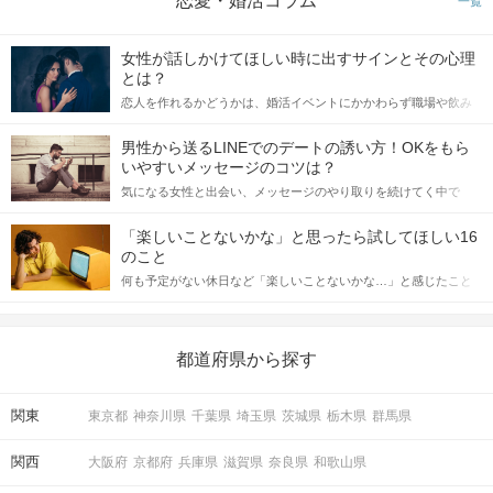
恋愛・婚活コラム
一覧
女性が話しかけてほしい時に出すサインとその心理
とは？
恋人を作れるかどうかは、婚活イベントにかかわらず職場や飲み
会の場で女性が話しかけて欲しい時に出すサインに、早く気づい
てアプローチできるかにも左右されます。 これから恋人作りを本
男性から送るLINEでのデートの誘い方！OKをもら
格的に始めようとしている方は、女性が異性を求めて出すサイン
いやすいメッセージのコツは？
をしっかりと理解し、正しい行動に移せるかどうかが重要。 この
気になる女性と出会い、メッセージのやり取りを続けてく中で
記事では、女性が話しかけて欲しい時に出すサインとその心理を
「この人いいな」と感じたら、次はデートに誘いたくなるもの。
詳しく解説した後、婚活イベントで実際にサインを受け取った場
しかし、中には「どう誘ったらいいの？」とお困りの男性もいら
合にどのような行動に繋げるべきかをご紹介していきます。
「楽しいことないかな」と思ったら試してほしい16
っしゃるのではないでしょうか。 そこで今回は、男性から女性へ
のこと
送るLINEでのデートの誘い方のコツをご紹介します。例文も混じ
何も予定がない休日など「楽しいことないかな…」と感じたこと
えながら解説するので、ぜひ参考にしてください。
がある人もいるのでは？ 日常が退屈に感じるなら、いますぐ楽し
いことを始めましょう！ いますぐ楽しい気分になれる対処法か
ら、恋愛・自分磨き・趣味などジャンル別の楽しいことまで、16
の楽しいことアイデアを集めました♪ いままさに楽しいことを探し
都道府県から探す
ている方は必見です。
関東
東京都
神奈川県
千葉県
埼玉県
茨城県
栃木県
群馬県
関西
大阪府
京都府
兵庫県
滋賀県
奈良県
和歌山県