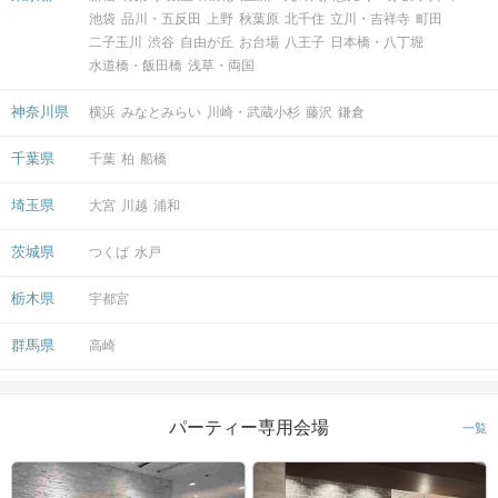
池袋
品川・五反田
上野
秋葉原
北千住
立川・吉祥寺
町田
二子玉川
渋谷
自由が丘
お台場
八王子
日本橋・八丁堀
水道橋・飯田橋
浅草・両国
神奈川県
横浜
みなとみらい
川崎・武蔵小杉
藤沢
鎌倉
千葉県
千葉
柏
船橋
埼玉県
大宮
川越
浦和
茨城県
つくば
水戸
栃木県
宇都宮
群馬県
高崎
パーティー専用会場
一覧