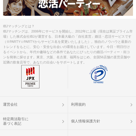
IBJマッチングとは？
IBJマッチングは、2006年にサービスを開始し、2012年に上場（現在は東証プライム市
場）した株式会社IBJが運営する、日本最大級の「自社直営」婚活・恋活サービスです
（※PARTY☆PARTYからサービス名を変更いたしました）。独自のノウハウと最新の
トレンドをもとに、安心・安全な出会いの環境をお届けしています。今日・明日行け
るイベントから、年代や趣味などの条件であなたにぴったりの婚活パーティー・街コ
ンを簡単に探せます。東京、大阪、名古屋、福岡をはじめ、全国56店舗の直営店舗や
近隣の飲食店等で、あなたの出会いをサポートします。
運営会社
利用規約
特定商法取引に
個人情報保護方針
基づく表記