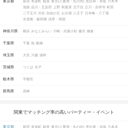
東京都
新宿
有楽町
銀座
東京(八重洲・丸の内)
恵比寿・赤坂
六本木
池袋
品川・五反田
上野
秋葉原
北千住
立川・吉祥寺
町田
二子玉川
渋谷
自由が丘
お台場
八王子
日本橋・八丁堀
水道橋・飯田橋
浅草・両国
神奈川県
横浜
みなとみらい
川崎・武蔵小杉
藤沢
鎌倉
千葉県
千葉
柏
船橋
埼玉県
大宮
川越
浦和
茨城県
つくば
水戸
栃木県
宇都宮
群馬県
高崎
関東でマッチング率の高いパーティー・イベント
東京都
新宿
有楽町
銀座
東京(八重洲・丸の内)
恵比寿・赤坂
六本木