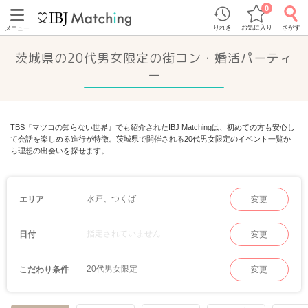
0
りれき
お気に入り
さがす
メニュー
茨城県の20代男女限定の街コン・婚活パーティ
ー
TBS『マツコの知らない世界』でも紹介されたIBJ Matchingは、初めての方も安心し
て会話を楽しめる進行が特徴。茨城県で開催される20代男女限定のイベント一覧か
ら理想の出会いを探せます。
水戸、つくば
エリア
変更
指定されていません
日付
変更
20代男女限定
こだわり条件
変更