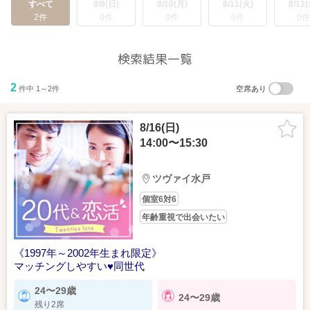
すべて
8/9(日)
8/10(月)
8/11(火)
8/12(
2件
0件
0件
0件
0件
検索結果一覧
2
件中 1～2件
空席あり
8/16(日)
14:00〜15:30
ツヴァイ水戸
個室6対6
年齢重視で出会いたい
《1997年～2002年生まれ限定》
マッチングしやすい♥同世代
24〜29歳
24〜29歳
残り2席