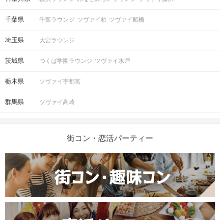
千葉県
千葉ラウンジ
ツヴァイ柏
ツヴァイ船橋
埼玉県
大宮ラウンジ
茨城県
つくば学園ラウンジ
ツヴァイ水戸
栃木県
ツヴァイ宇都宮
群馬県
ツヴァイ高崎
街コン・恋活パーティー