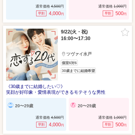
通常価格
4,500
円
通常価格
1,000
円
4,000
500
早割
早割
円
円
9/22(火・祝)
16:00〜17:30
ツヴァイ水戸
個室6対6
30歳までに結婚希望
《30歳までに結婚したい♡》
笑顔が好印象・愛情表現ができるモテそうな男性
20〜29歳
20〜29歳
通常価格
4,500
円
通常価格
1,000
円
4,000
500
早割
早割
円
円