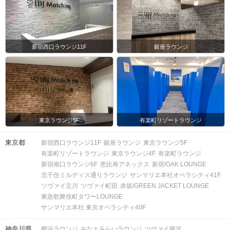
新宿西口ラウンジ11F
銀座ラウンジ
東京ラウンジ5F
有楽町リゾートラウンジ
東京都
新宿西口ラウンジ11F
銀座ラウンジ
東京ラウンジ5F
有楽町リゾートラウンジ
東京ラウンジ4F
有楽町ラウンジ
新宿南口ラウンジ6F
恵比寿アネックス
新宿/OAK LOUNGE
北千住ミルディス通りラウンジ
サンマリエ本社オペラシティ41F
ツヴァイ立川
ツヴァイ町田
赤坂/GREEN JACKET LOUNGE
東急歌舞伎町タワーLOUNGE
サンマリエ本社 東京オペラシティ40F
神奈川県
横浜ラウンジ
みなとみらいラウンジ
ツヴァイ藤沢