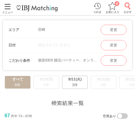
0
りれき
お気に入り
さがす
メニュー
宮崎
エリア
変更
指定されていません
日付
変更
個室8対8 婚活パーティー、オンラインマッチング
こだわり条件
変更
すべて
8/10(月)
8/11(火)
8/12(水)
8/13(
8件
0件
3件
0件
0件
検索結果一覧
67
件中 73～67件
空席あり