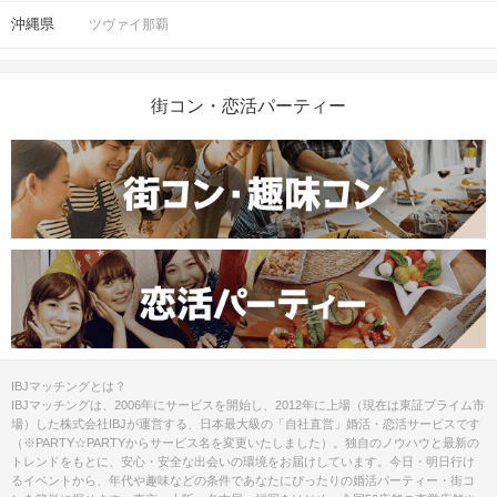
沖縄県
ツヴァイ那覇
街コン・恋活パーティー
IBJマッチングとは？
IBJマッチングは、2006年にサービスを開始し、2012年に上場（現在は東証プライム市
場）した株式会社IBJが運営する、日本最大級の「自社直営」婚活・恋活サービスです
（※PARTY☆PARTYからサービス名を変更いたしました）。独自のノウハウと最新の
トレンドをもとに、安心・安全な出会いの環境をお届けしています。今日・明日行け
るイベントから、年代や趣味などの条件であなたにぴったりの婚活パーティー・街コ