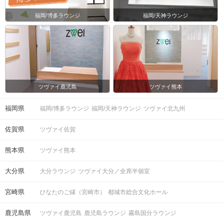
福岡/博多ラウンジ
福岡/天神ラウンジ
ツヴァイ鹿児島
ツヴァイ熊本
福岡県
福岡/博多ラウンジ
福岡/天神ラウンジ
ツヴァイ北九州
佐賀県
ツヴァイ佐賀
熊本県
ツヴァイ熊本
大分県
大分ラウンジ
ツヴァイ大分／全席半個室
宮崎県
ひなたのご縁（宮崎市）
都城市総合文化ホール
鹿児島県
ツヴァイ鹿児島
鹿児島ラウンジ
霧島国分ラウンジ