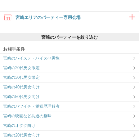
宮崎エリアのパーティー専用会場
宮崎のパーティーを絞り込む
お相手条件
宮崎のハイステ・ハイスぺ男性
ひなたのご縁（宮崎市）
都城市総合文化ホール
宮崎の20代男女限定
＼個室スマホdeパーティー／運命の日を
真剣に出会いたい♡都城近隣の男女♡IBJ
今日にしよう！
Matching都城！
宮崎の30代男女限定
宮崎の40代男女向け
宮崎の50代男女向け
宮崎のバツイチ・婚姻歴理解者
宮崎の映画など共通の趣味
宮崎のオタク向け
宮崎の20代男女向け