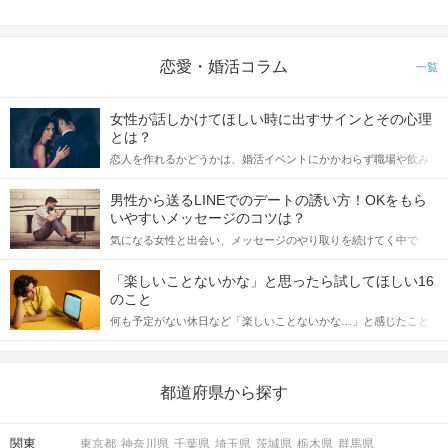
恋愛・婚活コラム
一覧
女性が話しかけてほしい時に出すサインとその心理
とは？
恋人を作れるかどうかは、婚活イベントにかかわらず職場や飲み
会の場で女性が話しかけて欲しい時に出すサインに、早く気づい
てアプローチできるかにも左右されます。 これから恋人作りを本
男性から送るLINEでのデートの誘い方！OKをもら
格的に始めようとしている方は、女性が異性を求めて出すサイン
いやすいメッセージのコツは？
をしっかりと理解し、正しい行動に移せるかどうかが重要。 この
気になる女性と出会い、メッセージのやり取りを続けてく中で
記事では、女性が話しかけて欲しい時に出すサインとその心理を
「この人いいな」と感じたら、次はデートに誘いたくなるもの。
詳しく解説した後、婚活イベントで実際にサインを受け取った場
しかし、中には「どう誘ったらいいの？」とお困りの男性もいら
合にどのような行動に繋げるべきかをご紹介していきます。
「楽しいことないかな」と思ったら試してほしい16
っしゃるのではないでしょうか。 そこで今回は、男性から女性へ
のこと
送るLINEでのデートの誘い方のコツをご紹介します。例文も混じ
何も予定がない休日など「楽しいことないかな…」と感じたこと
えながら解説するので、ぜひ参考にしてください。
がある人もいるのでは？ 日常が退屈に感じるなら、いますぐ楽し
いことを始めましょう！ いますぐ楽しい気分になれる対処法か
ら、恋愛・自分磨き・趣味などジャンル別の楽しいことまで、16
の楽しいことアイデアを集めました♪ いままさに楽しいことを探し
都道府県から探す
ている方は必見です。
関東
東京都
神奈川県
千葉県
埼玉県
茨城県
栃木県
群馬県