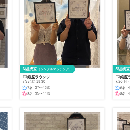
6組成立
5組成立
（シングルマッチング）
銀座ラウンジ
銀座
7/29(水) 19:30
7/20(月・
37〜46歳
7名
8名
35〜44歳
8名
8名