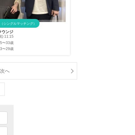
（シングルマッチング）
ラウンジ
) 11:15
25〜33歳
23〜29歳
次へ