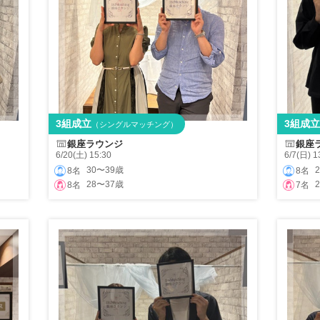
3組成立
3組成立
（シングルマッチング）
銀座ラウンジ
銀座
6/20(土) 15:30
6/7(日) 1
30〜39歳
8名
8名
28〜37歳
8名
7名