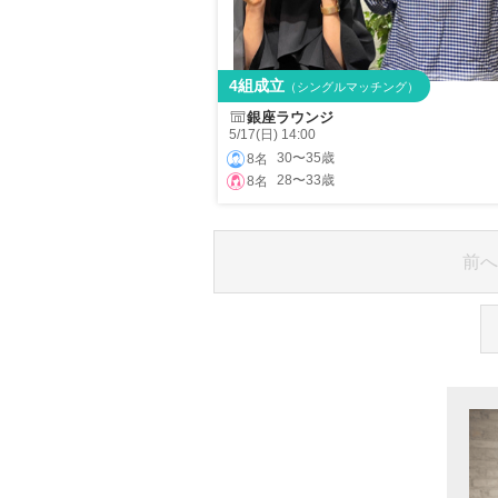
4組成立
（シングルマッチング）
銀座ラウンジ
5/17(日) 14:00
30〜35歳
8名
28〜33歳
8名
前へ