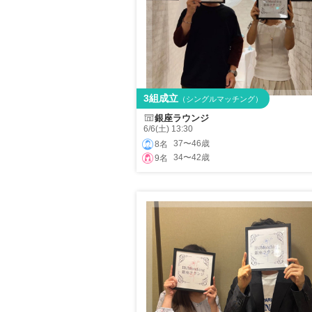
3組成立
（シングルマッチング）
銀座ラウンジ
6/6(土) 13:30
37〜46歳
8名
34〜42歳
9名