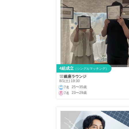
4組成立
（シングルマッチング）
銀座ラウンジ
8/1(土) 19:30
25〜35歳
7名
23〜29歳
7名