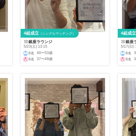
4組成立
4組成立
（シングルマッチング）
銀座ラウンジ
銀座
5/23(土) 13:15
5/17(日) 
40〜53歳
8名
8名
37〜49歳
8名
8名