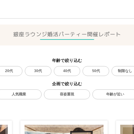
銀座ラウンジ
婚活パーティー開催レポート
年齢で絞り込む
20代
30代
40代
50代
制限なし
企画で絞り込む
人気職業
容姿重視
年齢が近い