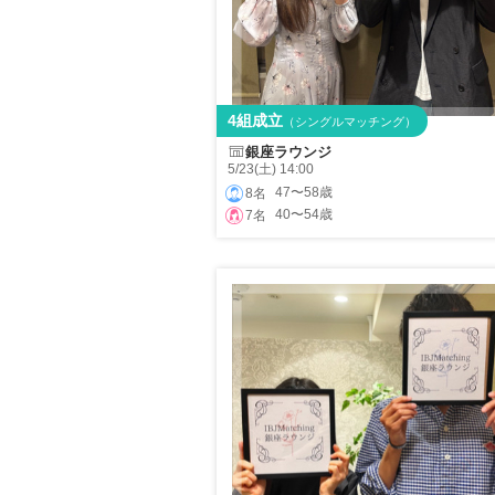
4組成立
（シングルマッチング）
銀座ラウンジ
5/23(土) 14:00
47〜58歳
8名
40〜54歳
7名