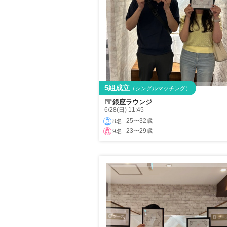
5組成立
（シングルマッチング）
銀座ラウンジ
6/28(日) 11:45
25〜32歳
8名
23〜29歳
9名