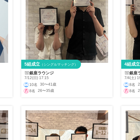
5組成立
4組成立
（シングルマッチング）
銀座ラウンジ
銀座
7/12(日) 17:15
7/4(土) 1
30〜41歳
10名
8名
26〜35歳
8名
8名