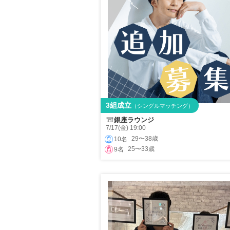
3組成立
（シングルマッチング）
銀座ラウンジ
7/17(金) 19:00
29〜38歳
10名
25〜33歳
9名