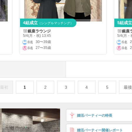
4組成立
5組成立
（シングルマッチング）
銀座ラウンジ
銀座
5/4(月・祝) 13:45
5/4(月・祝
30〜39歳
8名
6名
27〜35歳
8名
8名
最初
1
2
3
4
5
最後
婚活パーティーの特長
婚活パーティー開催レポート