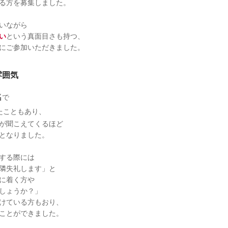
る方を募集しました。
いながら
い
という真面目さも持つ、
にご参加いただきました。
雰囲気
名
で
たこともあり、
が聞こえてくるほど
となりました。
する際には
隣失礼します」と
に着く方や
しょうか？」
けている方もおり、
ことができました。