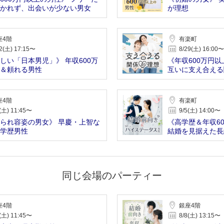
かれず、出会いが少ない男女
が理想
座4階
有楽町
2(土) 17:15〜
8/29(土) 16:00〜
しい「日本男児」》 年収600万
《年収600万円以
＆頼れる男性
互いに支え合える
座4階
有楽町
(土) 11:45〜
9/5(土) 14:00〜
られ容姿の男女》 早慶・上智な
《高学歴＆年収6
学歴男性
結婚を見据えた長
同じ会場のパーティー
座4階
銀座4階
(土) 11:45〜
8/8(土) 13:15〜