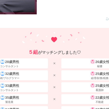
こ
５組
がマッチングしました♡
28歳男性
26歳女
コンサルタント
秘書
32歳男性
25歳女
SE/プログラマー
経理/財務/税務
33歳男性
25歳女
コンサルタント
看護師
35歳男性
22歳女
製造業
不動産