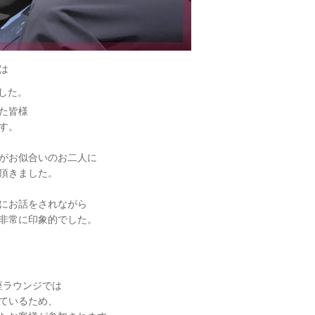
は
した。
た皆様
す。
がお似合いのお二人に
頂きました。
にお話をされながら
非常に印象的でした。
銀座ラウンジでは
ているため、