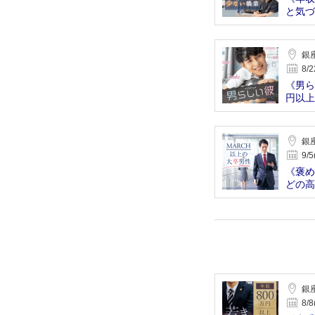
と気づ
銀
8/2
《男ら
円以上
銀
9/5
《褒め
どの高
銀
8/8