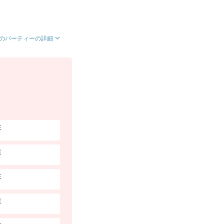
のパーティーの詳細
性
性
性
性