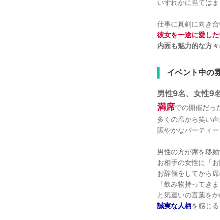
いずれかに当てはま
仕事に真剣に向き合
彼女を一途に愛した
内面も魅力的な方々
イベント中の
9
9
男性
名、女性
満席
での開催だっ
多くの席から笑い声
賑やかなパーティー
男性の方が席を移動
お相手の女性に「お
お辞儀をしてから席
「飲み物持ってきま
と気遣いの言葉をか
誠実な人柄
を感じる