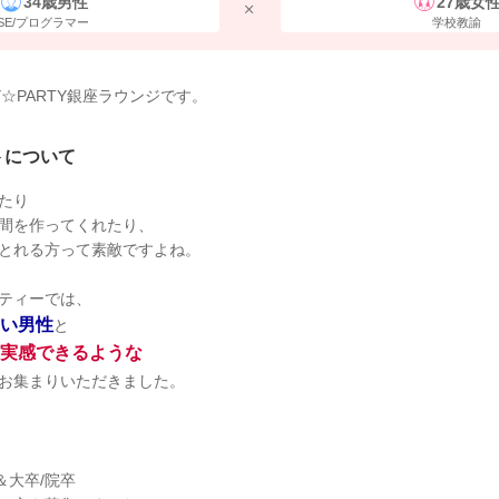
34歳男性
27歳女
SE/プログラマー
学校教諭
Y☆PARTY銀座ラウンジです。
トについて
たり
間を作ってくれたり、
とれる方って素敵ですよね。
ティーでは、
い男性
と
実感できるような
お集まりいただきました。
＆大卒/院卒