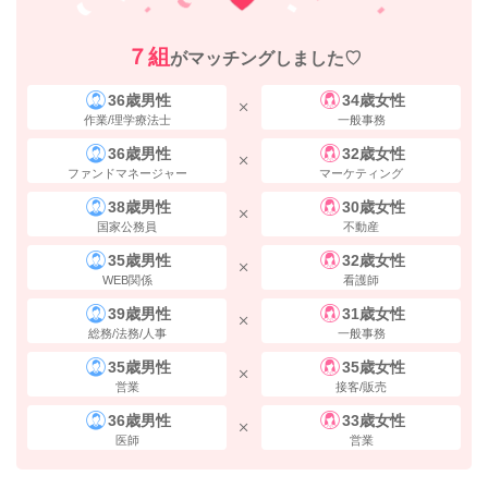
７組
がマッチングしました♡
36歳男性
34歳女性
作業/理学療法士
一般事務
36歳男性
32歳女性
ファンドマネージャー
マーケティング
38歳男性
30歳女性
国家公務員
不動産
35歳男性
32歳女性
WEB関係
看護師
39歳男性
31歳女性
総務/法務/人事
一般事務
35歳男性
35歳女性
営業
接客/販売
36歳男性
33歳女性
医師
営業