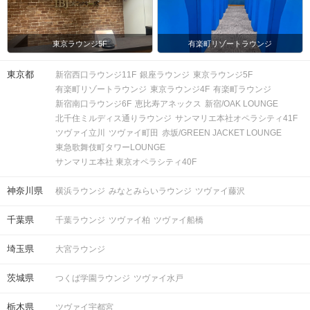
東京ラウンジ5F
有楽町リゾートラウンジ
東京都
新宿西口ラウンジ11F
銀座ラウンジ
東京ラウンジ5F
有楽町リゾートラウンジ
東京ラウンジ4F
有楽町ラウンジ
新宿南口ラウンジ6F
恵比寿アネックス
新宿/OAK LOUNGE
北千住ミルディス通りラウンジ
サンマリエ本社オペラシティ41F
ツヴァイ立川
ツヴァイ町田
赤坂/GREEN JACKET LOUNGE
東急歌舞伎町タワーLOUNGE
サンマリエ本社 東京オペラシティ40F
神奈川県
横浜ラウンジ
みなとみらいラウンジ
ツヴァイ藤沢
千葉県
千葉ラウンジ
ツヴァイ柏
ツヴァイ船橋
埼玉県
大宮ラウンジ
茨城県
つくば学園ラウンジ
ツヴァイ水戸
栃木県
ツヴァイ宇都宮