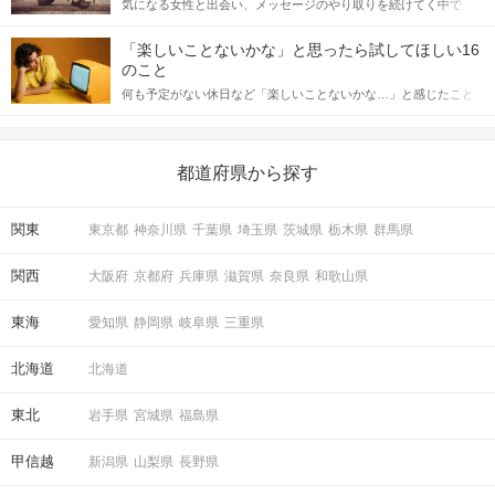
STEP7
結果発表
気になる女性と出会い、メッセージのやり取りを続けてく中で
記事では、女性が話しかけて欲しい時に出すサインとその心理を
「この人いいな」と感じたら、次はデートに誘いたくなるもの。
詳しく解説した後、婚活イベントで実際にサインを受け取った場
しかし、中には「どう誘ったらいいの？」とお困りの男性もいら
結果は個別に発表！
合にどのような行動に繋げるべきかをご紹介していきます。
「楽しいことないかな」と思ったら試してほしい16
っしゃるのではないでしょうか。 そこで今回は、男性から女性へ
のこと
送るLINEでのデートの誘い方のコツをご紹介します。例文も混じ
マッチングしたお相手とお席で再会し
何も予定がない休日など「楽しいことないかな…」と感じたこと
えながら解説するので、ぜひ参考にしてください。
お話しの続きをお楽しみください。
がある人もいるのでは？ 日常が退屈に感じるなら、いますぐ楽し
いことを始めましょう！ いますぐ楽しい気分になれる対処法か
ら、恋愛・自分磨き・趣味などジャンル別の楽しいことまで、16
の楽しいことアイデアを集めました♪ いままさに楽しいことを探し
都道府県から探す
ている方は必見です。
アクセス
関東
東京都
神奈川県
千葉県
埼玉県
茨城県
栃木県
群馬県
銀座ラウンジ
3
銀座駅から徒歩
分
関西
大阪府
京都府
兵庫県
滋賀県
奈良県
和歌山県
〒104-0061
東京都中央区銀座6丁目7-15 第2岩月
東海
愛知県
静岡県
岐阜県
三重県
ビル4階・6階
北海道
北海道
東北
岩手県
宮城県
福島県
開催場所
甲信越
新潟県
山梨県
長野県