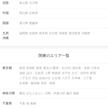
北陸
富山県
石川県
中国
岡山県
広島県
四国
香川県
愛媛県
マップ・アクセス案内を見る
九州
福岡県
佐賀県
熊本県
大分県
宮崎県
鹿児島県
沖縄県
沖縄
関東のエリア一覧
会場
東京都
新宿
有楽町
銀座
東京(八重洲・丸の内)
恵比寿・赤坂
六本木
池袋
品川・五反田
上野
秋葉原
北千住
立川・吉祥寺
町田
二子玉川
渋谷
自由が丘
お台場
八王子
日本橋・八丁堀
水道橋・飯田橋
浅草・両国
注意事項
神奈川県
横浜
みなとみらい
川崎・武蔵小杉
藤沢
鎌倉
千葉県
千葉
柏
船橋
・15分前より受付開始。1時間半を予