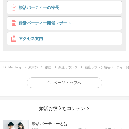
1
2
3
婚活パーティーの特長
【最大20対20】年収900万円などの彼
容姿を褒められた事がある＆優しいお相手
婚活パーティー開催レポート
個室20対20
月間動員数No1店舗
企画詳細
アクセス案内
20
20
”最大
対
”
- 一度にたくさんの方と出会いたい方必見 -
IBJ Matching
東京都
銀座
銀座ラウンジ
銀座ラウンジ婚活パーティー開
ページトップへ
容姿
性格
も
も妥協したくない！
婚活お役立ちコンテンツ
婚活パーティーとは