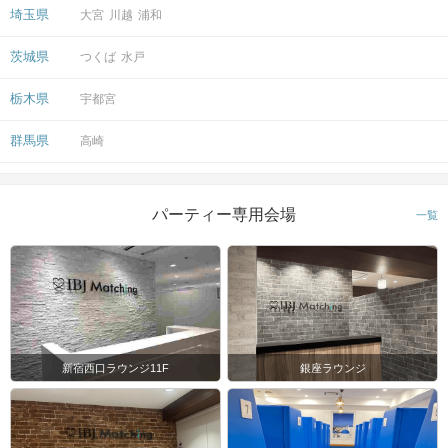
・受付前に以下①②をご対応のうえ、
埼玉県
大宮
川越
浦和
ご来場ください。
完了していない場合は、ご参加いた
茨城県
つくば
水戸
注意事項
だけません。
①公式アプリのダウンロード ・ログイ
栃木県
宇都宮
ン
②本人確認書類の事前アップロード
群馬県
高崎
ご予約手続き完了後、お客様都合によ
キャンセル
りキャンセルされた場合、参加費と同
について
パーティー専用会場
一覧
額のキャンセル料が発生します。
掲載開始日：2025/7/9
新宿西口ラウンジ11F
銀座ラウンジ