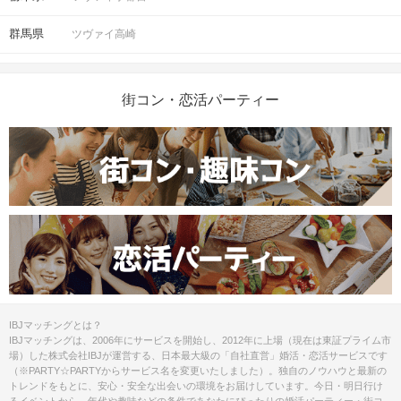
群馬県
ツヴァイ高崎
街コン・恋活パーティー
IBJマッチングとは？
IBJマッチングは、2006年にサービスを開始し、2012年に上場（現在は東証プライム市
場）した株式会社IBJが運営する、日本最大級の「自社直営」婚活・恋活サービスです
（※PARTY☆PARTYからサービス名を変更いたしました）。独自のノウハウと最新の
トレンドをもとに、安心・安全な出会いの環境をお届けしています。今日・明日行け
るイベントから、年代や趣味などの条件であなたにぴったりの婚活パーティー・街コ