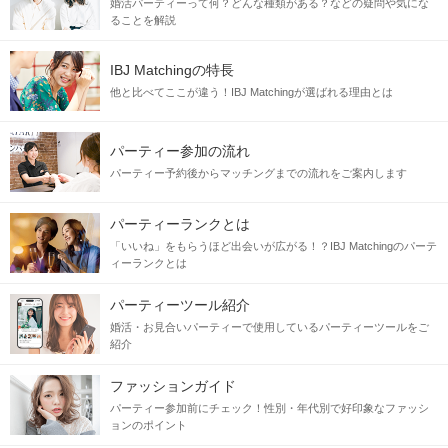
婚活パーティーって何？どんな種類がある？などの疑問や気にな
ることを解説
魅力的
だと思うお相手の特徴
IBJ Matchingの特長
他と比べてここが違う！IBJ Matchingが選ばれる理由とは
「優しい」
◇柔らかい表情で話し方が
「丁寧」
◇落ち着いていて言葉遣いも
パーティー参加の流れ
「顔立ち」
◇目鼻立ちのはっきりとした
パーティー予約後からマッチングまでの流れをご案内します
「お洒落」
◇小物や靴にも気を使っていて
パーティーランクとは
「いいね」をもらうほど出会いが広がる！？IBJ Matchingのパーテ
ィーランクとは
魅力的なお相手と出逢いませんか？
パーティーツール紹介
婚活・お見合いパーティーで使用しているパーティーツールをご
当日の流れ
紹介
ファッションガイド
STEP1
受付開始
パーティー参加前にチェック！性別・年代別で好印象なファッシ
「QRコード」にて受付を行います。
ョンのポイント
※QRコードは開催直前に、