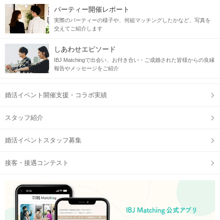
公式アプリの参加予定ページに表示。
パーティー開催レポート
実際のパーティーの様子や、何組マッチングしたかなど、写真を
交えてご紹介します
しあわせエピソード
STEP2
パーティー進行の説明
IBJ Matchingで出会い、お付き合い・ご成婚された皆様からの良縁
スタッフが巡回しております。
報告やメッセージをご紹介
ご不明点がございましたら
お気軽にお声掛け下さいませ！
婚活イベント開催支援・コラボ実績
スタッフ紹介
STEP3
トークタイム開始
婚活イベントスタッフ募集
1対1で全員の方とお話しができます。
個室だから周りも気にならない！
接客・接遇コンテスト
メモ機能がありますので、
お相手の印象を忘れる心配もなし♪
STEP4
アピールタイム