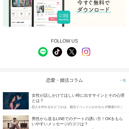
好印象のお相手へ「いいね」を送信。
お気持ちを事前に伝えることで
マッチングする確率もUP♪
STEP5
マッチング投票
FOLLOW US
いよいよ最終投票！
アピールタイムの結果も参考にしつつ
「もう少しお話してみたい」など、
気になったお相手へご投票ください♪
恋愛・婚活コラム
一覧
STEP6
連絡先送信タイム
気になったお相手に、
女性が話しかけてほしい時に出すサインとその心理
LINE IDなど連絡先送信もできます！
とは？
恋人を作れるかどうかは、婚活イベントにかかわらず職場や飲み
パーティー終了後に進展があるかも♪
会の場で女性が話しかけて欲しい時に出すサインに、早く気づい
てアプローチできるかにも左右されます。 これから恋人作りを本
男性から送るLINEでのデートの誘い方！OKをもら
格的に始めようとしている方は、女性が異性を求めて出すサイン
いやすいメッセージのコツは？
をしっかりと理解し、正しい行動に移せるかどうかが重要。 この