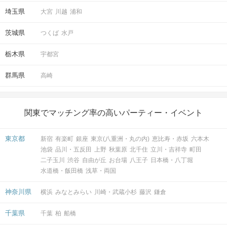
定。
時間
※開始時刻から30分以上遅れる場合は
埼玉県
大宮
川越
浦和
参加をご遠慮いただいております。
茨城県
つくば
水戸
・20対20程度で進行予定。（最少開催
栃木県
宇都宮
人数：10対10）
※募集締め切り以降のキャンセルによ
人数
群馬県
高崎
っては
男女差が変動する場合がございま
す。
関東でマッチング率の高いパーティー・イベント
スマートフォン・顔写真付きの身分証
（運転免許証、マイナンバーカード、
持ち物
東京都
新宿
有楽町
銀座
東京(八重洲・丸の内)
恵比寿・赤坂
六本木
パスポートなど）
池袋
品川・五反田
上野
秋葉原
北千住
立川・吉祥寺
町田
二子玉川
渋谷
自由が丘
お台場
八王子
日本橋・八丁堀
お食事
ソフトドリンク付き
水道橋・飯田橋
浅草・両国
飲み物
神奈川県
横浜
みなとみらい
川崎・武蔵小杉
藤沢
鎌倉
清潔感のある服装でお越しください。
服装
千葉県
千葉
柏
船橋
＜QRコード受付について＞