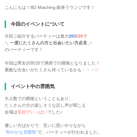
こんにちは！IBJ Matching 銀座ラウンジです！
今回のイベントについて
今回ご紹介するパーティーは最大
20
対
20
で
＼
一度にたくさんの方と出会いたい方必見
／
のパーティーです！
今回は男女20対20で満席での開催となりました！
素敵な出会いがたくさん待っているかも・・・
♡
イベント中の雰囲気
大人数での開催ということもあり、
たくさんの方の楽しそうな話し声が聞こえ
会場は
笑顔でいっぱい
でした♪
優しい方ばかりで、互いに思いやりながら
"和やかな雰囲気”
で、パーティーが行われました。