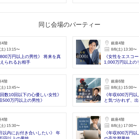
同じ会場のパーティー
座4階
銀座4階
(土) 13:15〜
8/8(土) 13:30〜
800万円以上の男性》 将来を真
《女性をエスコー
えられるお相手
1,000万円以上
座4階
銀座6階
(土) 13:45〜
8/8(土) 15:00〜
回数10回以下の心優しい女性》
《年収600万円以
収500万円以上の男性》
と気づかれず、出
座4階
銀座4階
(土) 15:30〜
8/8(土) 17:00〜
月以内にお付き合いしたい》 年
《年収800万円以
0万円以上の男性
の高学歴男性