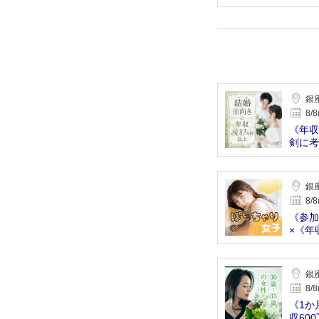
銀
8/8
《年収
剣に考
銀
8/8
《参加
×《年
銀
8/8
《1か
収60