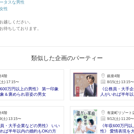
ータスな男性
女性
お越しください。
お待ちしております。
類似した企画のパーティー
座4階
銀座4階
(土) 17:15〜
8/15(土) 13:15〜
600万円以上の男性》 第一印象
《公務員・大手企
象＆褒められ容姿の男女
人がいれば半年以
座4階
有楽町リゾート
9(土) 13:15〜
9/12(土) 11:20〜
員・大手企業などの男性》 いい
《年収600万円
れば半年以内の婚約もOKの方
性》 愛情表現を