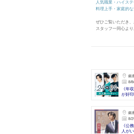
人気職業・ハイステ
料理上手・家庭的な
ぜひご覧いただき、
スタッフ一同心より
銀
8/8
《年収
が好印
銀
8/2
《公務
人がい