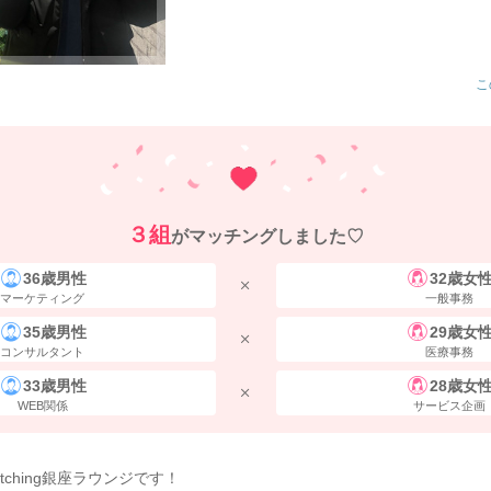
こ
３組
がマッチングしました♡
36歳男性
32歳女
マーケティング
一般事務
35歳男性
29歳女
コンサルタント
医療事務
33歳男性
28歳女
WEB関係
サービス企画
atching銀座ラウンジです！