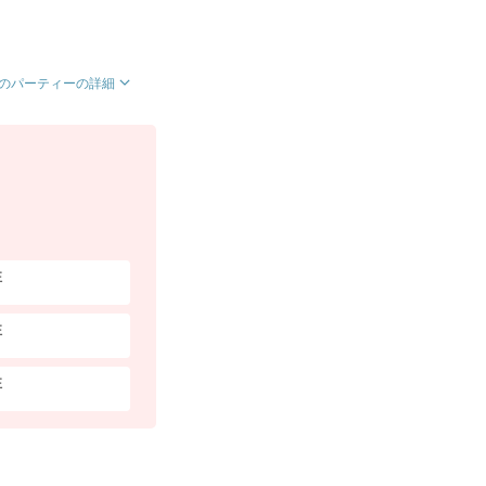
のパーティーの詳細
性
性
性