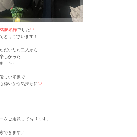
3組6名様
でした
♡
でとうございます！
ただいたお二人から
楽しかった
ました♪
優しい印象で
も穏やかな気持ちに
♡
ーをご用意しております。
索できます／