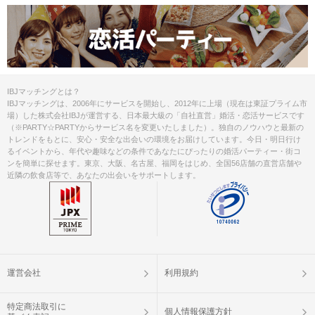
IBJマッチングとは？
IBJマッチングは、2006年にサービスを開始し、2012年に上場（現在は東証プライム市
場）した株式会社IBJが運営する、日本最大級の「自社直営」婚活・恋活サービスです
（※PARTY☆PARTYからサービス名を変更いたしました）。独自のノウハウと最新の
トレンドをもとに、安心・安全な出会いの環境をお届けしています。今日・明日行け
るイベントから、年代や趣味などの条件であなたにぴったりの婚活パーティー・街コ
ンを簡単に探せます。東京、大阪、名古屋、福岡をはじめ、全国56店舗の直営店舗や
近隣の飲食店等で、あなたの出会いをサポートします。
運営会社
利用規約
特定商法取引に
個人情報保護方針