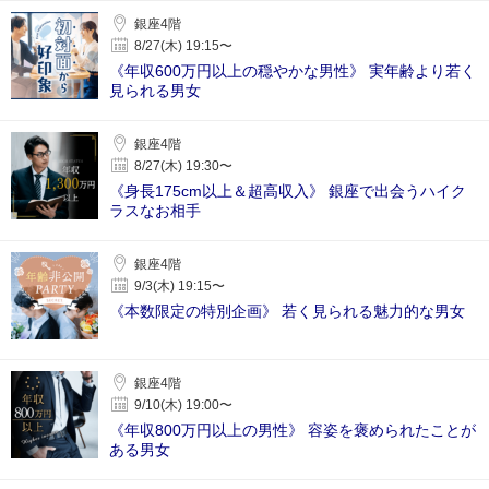
銀座4階
8/27(木) 19:15〜
《年収600万円以上の穏やかな男性》 実年齢より若く
見られる男女
銀座4階
8/27(木) 19:30〜
《身長175cm以上＆超高収入》 銀座で出会うハイク
ラスなお相手
銀座4階
9/3(木) 19:15〜
《本数限定の特別企画》 若く見られる魅力的な男女
銀座4階
9/10(木) 19:00〜
《年収800万円以上の男性》 容姿を褒められたことが
ある男女