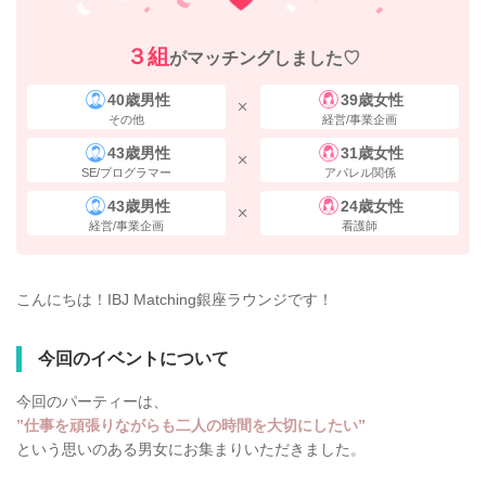
３組
がマッチングしました♡
40歳男性
39歳女性
その他
経営/事業企画
43歳男性
31歳女性
SE/プログラマー
アパレル関係
43歳男性
24歳女性
経営/事業企画
看護師
こんにちは！IBJ Matching銀座ラウンジです！
今回のイベントについて
今回のパーティーは、
”仕事を頑張りながらも二人の時間を大切にしたい”
という思いのある男女にお集まりいただきました。