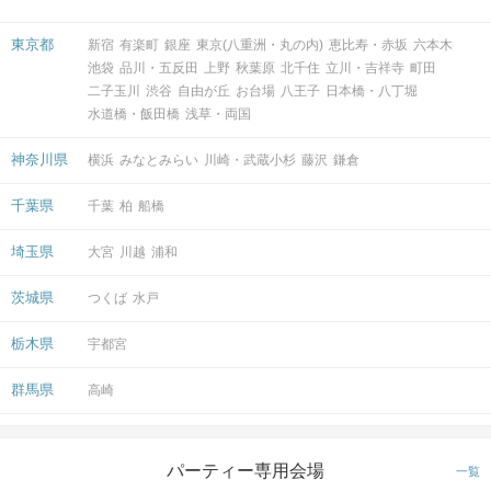
東京都
新宿
有楽町
銀座
東京(八重洲・丸の内)
恵比寿・赤坂
六本木
開催場所
池袋
品川・五反田
上野
秋葉原
北千住
立川・吉祥寺
町田
二子玉川
渋谷
自由が丘
お台場
八王子
日本橋・八丁堀
水道橋・飯田橋
浅草・両国
神奈川県
横浜
みなとみらい
川崎・武蔵小杉
藤沢
鎌倉
千葉県
千葉
柏
船橋
マップ・アクセス案内を見る
埼玉県
大宮
川越
浦和
茨城県
つくば
水戸
栃木県
宇都宮
会場
群馬県
高崎
パーティー専用会場
一覧