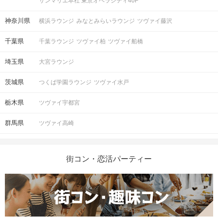
サンマリエ本社 東京オペラシティ40F
清潔感のある服装でお越しください。
服装
神奈川県
横浜ラウンジ
みなとみらいラウンジ
ツヴァイ藤沢
＜QRコード受付について＞
・受付前に以下①②をご対応のうえ、
千葉県
千葉ラウンジ
ツヴァイ柏
ツヴァイ船橋
ご来場ください。
完了していない場合は、ご参加いた
埼玉県
大宮ラウンジ
注意事項
だけません。
①公式アプリのダウンロード ・ログイ
茨城県
つくば学園ラウンジ
ツヴァイ水戸
ン
②本人確認書類の事前アップロード
栃木県
ツヴァイ宇都宮
ご予約手続き完了後、お客様都合によ
群馬県
ツヴァイ高崎
キャンセル
りキャンセルされた場合、参加費と同
について
額のキャンセル料が発生します。
街コン・恋活パーティー
掲載開始日：2025/9/3