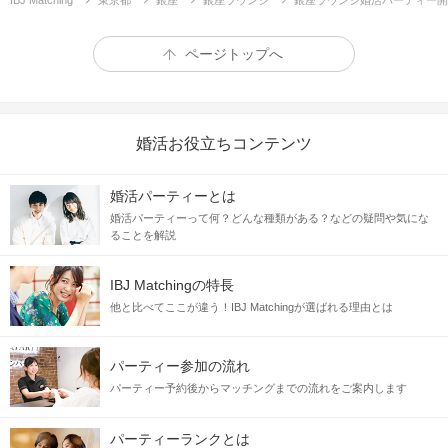
IBJ Matching
東京都
銀座
銀座ラウンジ
銀座ラウンジ婚活パーティー開
【高身長】かつ
ページトップへ
年収
1,200万円以上&高
学歴
上記に当てはまるエリート男性限定♡
婚活お役立ちコンテンツ
婚活パーティーとは
婚活パーティーって何？どんな種類がある？などの疑問や気にな
ることを解説
IBJ Matchingの特長
今まで仕事を頑張ってきた男性って魅力的
他と比べてここが違う！IBJ Matchingが選ばれる理由とは
パーティー参加の流れ
1. 気持ちに余裕がある
パーティー予約後からマッチングまでの流れをご案内します
「この人といれば大丈夫」安心できるお相手
パーティーランクとは