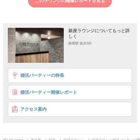
このラウンジの開催レポートを見る
銀座ラウンジについてもっと詳
しく
銀座駅 徒歩3分
1
2
3
4
婚活パーティーの特長
《心に余裕ある男性が理想♡》
高身長＆年収1,200万円以上の男性
婚活パーティー開催レポート
男性平均年収No1店舗
心に余裕がある人が好き
企画詳細
アクセス案内