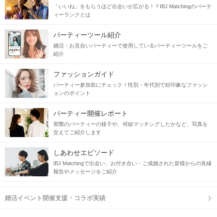
2. 真面目で努力家な一面がある
「いいね」をもらうほど出会いが広がる！？IBJ Matchingのパーテ
ィーランクとは
仕事に真摯に取り組む姿ってとても素敵
パーティーツール紹介
3.身だしなみを意識している
婚活・お見合いパーティーで使用しているパーティーツールをご
清潔感のある服装、きれいに磨かれた靴
紹介
ファッションガイド
パーティー参加前にチェック！性別・年代別で好印象なファッシ
ョンのポイント
さらに今回は
二人の時間を大事にできる方
パーティー開催レポート
仕事で忙しくてもデートの時間を作ってくれる
実際のパーティーの様子や、何組マッチングしたかなど、写真を
交えてご紹介します
銀座でしか出会えない魅力あふれるお相手
しあわせエピソード
IBJ Matchingで出会い、お付き合い・ご成婚された皆様からの良縁
当日の流れ
報告やメッセージをご紹介
STEP1
受付開始
婚活イベント開催支援・コラボ実績