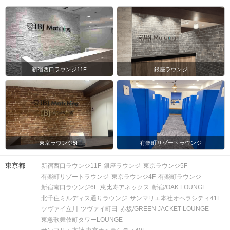
注意事項
15分前より受付開始。1時間半を予
定。
時間
※開始時刻から30分以上遅れる場合は
参加をご遠慮いただいております。
新宿西口ラウンジ11F
銀座ラウンジ
8対8程度で進行予定。（最少開催人
数：4対4）
※募集締め切り以降のキャンセルによ
人数
っては男女差が変動する場合がござい
ます。
東京ラウンジ5F
有楽町リゾートラウンジ
スマートフォン・顔写真付きの身分証
東京都
新宿西口ラウンジ11F
銀座ラウンジ
東京ラウンジ5F
（運転免許証、マイナンバーカード、
持ち物
有楽町リゾートラウンジ
東京ラウンジ4F
有楽町ラウンジ
パスポートなど）
新宿南口ラウンジ6F
恵比寿アネックス
新宿/OAK LOUNGE
北千住ミルディス通りラウンジ
サンマリエ本社オペラシティ41F
お食事
ソフトドリンク付き
ツヴァイ立川
ツヴァイ町田
赤坂/GREEN JACKET LOUNGE
飲み物
東急歌舞伎町タワーLOUNGE