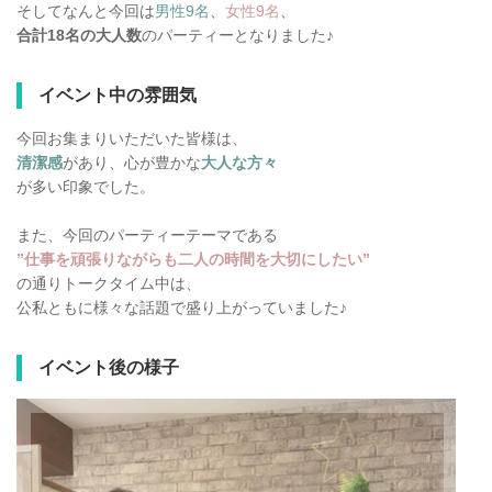
そしてなんと今回は
男性9
名
、
女性9名
、
合計18名の
大人数
のパーティーとなりました♪
イベント中の雰囲気
今回お集まりいただいた皆様は、
清潔感
があり、心が豊かな
大人な方々
が多い印象でした。
また、今回のパーティーテーマである
”仕事を頑張りながらも二人の時間を大切にしたい”
の通りトークタイム中は、
公私ともに様々な話題で盛り上がっていました♪
イベント後の様子