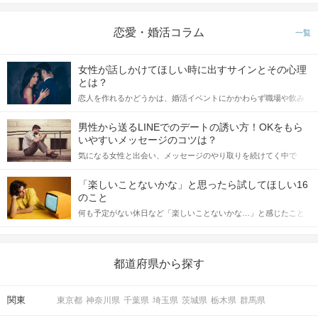
STEP3
【個室8対8】トークタイムスタート
恋愛・婚活コラム
一覧
女性が話しかけてほしい時に出すサインとその心理
とは？
恋人を作れるかどうかは、婚活イベントにかかわらず職場や飲み
会の場で女性が話しかけて欲しい時に出すサインに、早く気づい
てアプローチできるかにも左右されます。 これから恋人作りを本
男性から送るLINEでのデートの誘い方！OKをもら
格的に始めようとしている方は、女性が異性を求めて出すサイン
いやすいメッセージのコツは？
をしっかりと理解し、正しい行動に移せるかどうかが重要。 この
気になる女性と出会い、メッセージのやり取りを続けてく中で
記事では、女性が話しかけて欲しい時に出すサインとその心理を
「この人いいな」と感じたら、次はデートに誘いたくなるもの。
詳しく解説した後、婚活イベントで実際にサインを受け取った場
しかし、中には「どう誘ったらいいの？」とお困りの男性もいら
合にどのような行動に繋げるべきかをご紹介していきます。
「楽しいことないかな」と思ったら試してほしい16
っしゃるのではないでしょうか。 そこで今回は、男性から女性へ
のこと
送るLINEでのデートの誘い方のコツをご紹介します。例文も混じ
STEP4
アピールタイム
何も予定がない休日など「楽しいことないかな…」と感じたこと
えながら解説するので、ぜひ参考にしてください。
がある人もいるのでは？ 日常が退屈に感じるなら、いますぐ楽し
いことを始めましょう！ いますぐ楽しい気分になれる対処法か
ら、恋愛・自分磨き・趣味などジャンル別の楽しいことまで、16
の楽しいことアイデアを集めました♪ いままさに楽しいことを探し
都道府県から探す
ている方は必見です。
関東
東京都
神奈川県
千葉県
埼玉県
茨城県
栃木県
群馬県