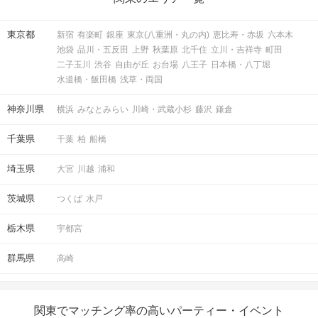
東京都
新宿
有楽町
銀座
東京(八重洲・丸の内)
恵比寿・赤坂
六本木
池袋
品川・五反田
上野
秋葉原
北千住
立川・吉祥寺
町田
二子玉川
渋谷
自由が丘
お台場
八王子
日本橋・八丁堀
水道橋・飯田橋
浅草・両国
神奈川県
横浜
みなとみらい
川崎・武蔵小杉
藤沢
鎌倉
マッチングした方同士お話できるように
千葉県
千葉
柏
船橋
スタッフがお席までご案内します！
埼玉県
大宮
川越
浦和
アクセス
茨城県
つくば
水戸
銀座ラウンジ
栃木県
宇都宮
3
銀座駅から徒歩
分
〒104-0061
群馬県
高崎
東京都中央区銀座6丁目7-15 第2岩月
ビル4階・6階
関東でマッチング率の高いパーティー・イベント