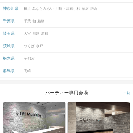
神奈川県
横浜
みなとみらい
川崎・武蔵小杉
藤沢
鎌倉
千葉県
千葉
柏
船橋
埼玉県
大宮
川越
浦和
茨城県
つくば
水戸
栃木県
宇都宮
あなたに「いいね」を送ってくれた方を
「承諾」をするとアフターマッチング成立！
群馬県
高崎
チャットでのやり取りが可能に♡
パーティー専用会場
一覧
アクセス
銀座ラウンジ
3
銀座駅から徒歩
分
〒104-0061
東京都中央区銀座6丁目7-15 第2岩月