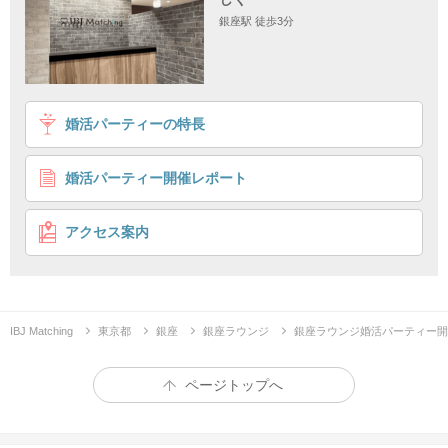
銀座駅 徒歩3分
1
2
3
4
婚活パーティーの特長
《年収700万円以上＆タバコを吸わない男性》恋人を一
番に大切にする男女
婚活パーティー開催レポート
個室24対24
複数マッチング
企画詳細
アクセス案内
24
24
”最大
対
”
一度にたくさんの方と出会いたい方必見
IBJ Matching
東京都
銀座
銀座ラウンジ
銀座ラウンジ婚活パーティー開
ページトップへ