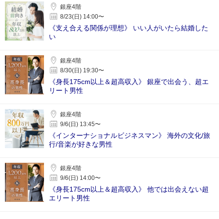
銀座4階
8/23(日) 14:00〜
《支え合える関係が理想》 いい人がいたら結婚した
い
銀座4階
8/30(日) 19:30〜
《身長175cm以上＆超高収入》 銀座で出会う、超エ
リート男性
銀座4階
9/6(日) 13:45〜
《インターナショナルビジネスマン》 海外の文化/旅
行/音楽が好きな男性
銀座4階
9/6(日) 14:00〜
《身長175cm以上＆超高収入》 他では出会えない超
エリート男性