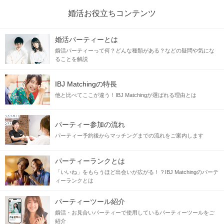
婚活お役立ちコンテンツ
婚活パーティーとは
婚活パーティーって何？どんな種類がある？などの疑問や気にな
ることを解説
-こんなお相手と出会いたい-
IBJ Matchingの特長
さりげない気遣いができる
他と比べてここが違う！IBJ Matchingが選ばれる理由とは
悩んでるときに、優しく声をかけてくれる
価値観を尊重してくれて、意見を押し付けない
パーティー参加の流れ
パートナーを大切にする
パーティー予約後からマッチングまでの流れをご案内します
出会った時からの「優しさ」を続けてくれる
些細なことでも、日頃から感謝の気持ちを伝え合う
パーティーランクとは
「いいね」をもらうほど出会いが広がる！？IBJ Matchingのパーテ
ィーランクとは
パーティーツール紹介
婚活・お見合いパーティーで使用しているパーティーツールをご
お相手のことを考えて寄り添いたい♡
紹介