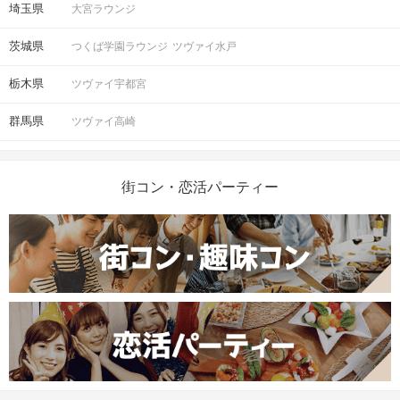
埼玉県
大宮ラウンジ
茨城県
つくば学園ラウンジ
ツヴァイ水戸
注意事項
栃木県
ツヴァイ宇都宮
15分前より受付開始。1時間半を予
群馬県
ツヴァイ高崎
定。
時間
※開始時刻から30分以上遅れる場合は
参加をご遠慮いただいております。
街コン・恋活パーティー
24対24程度で進行予定。（最少開催人
数：12対12）
※募集締め切り以降のキャンセルによ
人数
っては男女差が変動する場合がござい
ます。
スマートフォン・顔写真付きの身分証
（運転免許証、マイナンバーカード、
持ち物
パスポートなど）