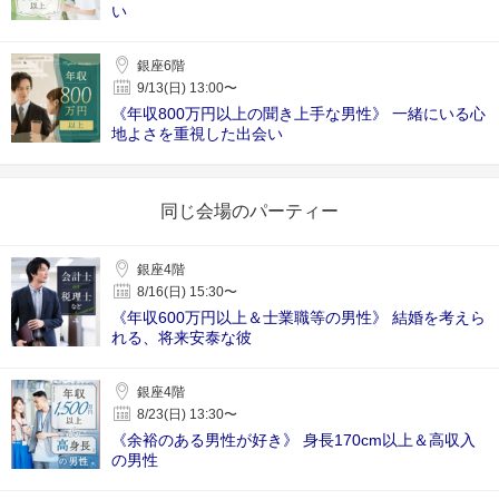
い
銀座6階
9/13(日) 13:00〜
《年収800万円以上の聞き上手な男性》 一緒にいる心
地よさを重視した出会い
同じ会場のパーティー
銀座4階
8/16(日) 15:30〜
《年収600万円以上＆士業職等の男性》 結婚を考えら
れる、将来安泰な彼
銀座4階
8/23(日) 13:30〜
《余裕のある男性が好き》 身長170cm以上＆高収入
の男性