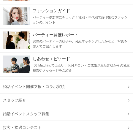
恋愛に前向きな皆さまを募集
ファッションガイド
パーティー参加前にチェック！性別・年代別で好印象なファッシ
当日の流れ
ョンのポイント
STEP1
新機能！複数マッチングにまずはお申し込み
パーティー開催レポート
実際のパーティーの様子や、何組マッチングしたかなど、写真を
「両想いの人全員」と
マッチングできるのでご縁が倍以上
交えてご紹介します
しあわせエピソード
IBJ Matchingで出会い、お付き合い・ご成婚された皆様からの良縁
報告やメッセージをご紹介
婚活イベント開催支援・コラボ実績
スタッフ紹介
◎新た
にチャット機能も搭載
より相手と連絡がとりやすくなります◎
婚活イベントスタッフ募集
接客・接遇コンテスト