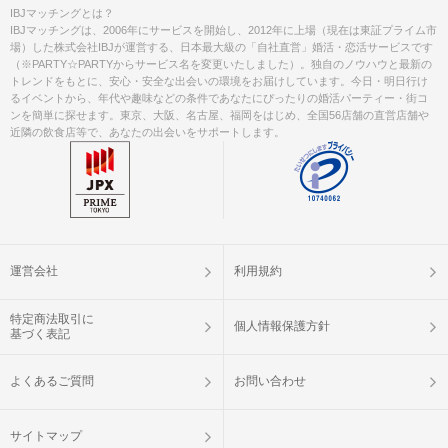
お食事
ソフトドリンク付き
IBJマッチングとは？
飲み物
IBJマッチングは、2006年にサービスを開始し、2012年に上場（現在は東証プライム市
場）した株式会社IBJが運営する、日本最大級の「自社直営」婚活・恋活サービスです
清潔感のある服装でお越しください。
（※PARTY☆PARTYからサービス名を変更いたしました）。独自のノウハウと最新の
服装
トレンドをもとに、安心・安全な出会いの環境をお届けしています。今日・明日行け
るイベントから、年代や趣味などの条件であなたにぴったりの婚活パーティー・街コ
＜QRコード受付について＞
ンを簡単に探せます。東京、大阪、名古屋、福岡をはじめ、全国56店舗の直営店舗や
近隣の飲食店等で、あなたの出会いをサポートします。
・受付前に以下①②をご対応のうえ、
ご来場ください。
完了していない場合は、ご参加いた
注意事項
だけません。
①公式アプリのダウンロード ・ログイ
ン
②本人確認書類の事前アップロード
運営会社
利用規約
ご予約手続き完了後、お客様都合によ
特定商法取引に
キャンセル
りキャンセルされた場合、参加費と同
個人情報保護方針
基づく表記
について
額のキャンセル料が発生します。
よくあるご質問
お問い合わせ
掲載開始日：2026/2/2
サイトマップ