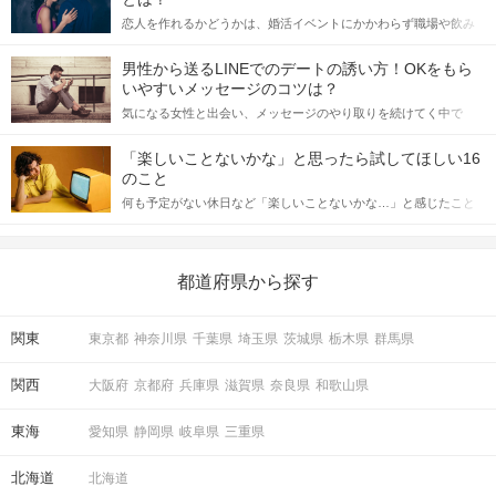
恋人を作れるかどうかは、婚活イベントにかかわらず職場や飲み
会の場で女性が話しかけて欲しい時に出すサインに、早く気づい
てアプローチできるかにも左右されます。 これから恋人作りを本
男性から送るLINEでのデートの誘い方！OKをもら
格的に始めようとしている方は、女性が異性を求めて出すサイン
いやすいメッセージのコツは？
をしっかりと理解し、正しい行動に移せるかどうかが重要。 この
気になる女性と出会い、メッセージのやり取りを続けてく中で
記事では、女性が話しかけて欲しい時に出すサインとその心理を
「この人いいな」と感じたら、次はデートに誘いたくなるもの。
詳しく解説した後、婚活イベントで実際にサインを受け取った場
しかし、中には「どう誘ったらいいの？」とお困りの男性もいら
合にどのような行動に繋げるべきかをご紹介していきます。
「楽しいことないかな」と思ったら試してほしい16
っしゃるのではないでしょうか。 そこで今回は、男性から女性へ
QRコードは開始直前に、
のこと
送るLINEでのデートの誘い方のコツをご紹介します。例文も混じ
公式アプリの参加予定ページに表示
何も予定がない休日など「楽しいことないかな…」と感じたこと
えながら解説するので、ぜひ参考にしてください。
がある人もいるのでは？ 日常が退屈に感じるなら、いますぐ楽し
いことを始めましょう！ いますぐ楽しい気分になれる対処法か
STEP3
【個室24対24】トークタイムスタート
ら、恋愛・自分磨き・趣味などジャンル別の楽しいことまで、16
の楽しいことアイデアを集めました♪ いままさに楽しいことを探し
都道府県から探す
個室だから周りも気にならない
ている方は必見です。
印象をチェックするメモ機能も搭載！
関東
東京都
神奈川県
千葉県
埼玉県
茨城県
栃木県
群馬県
STEP4
アピールタイム
関西
大阪府
京都府
兵庫県
滋賀県
奈良県
和歌山県
東海
愛知県
静岡県
岐阜県
三重県
北海道
北海道