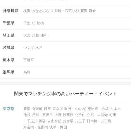
ドキドキの結果発表！
両想いの人と全員とマッチングできるので
神奈川県
横浜
みなとみらい
川崎・武蔵小杉
藤沢
鎌倉
高マッチング率！
千葉県
千葉
柏
船橋
STEP6
チャット機能を使ってやり取り開始！
埼玉県
大宮
川越
浦和
茨城県
つくば
水戸
栃木県
宇都宮
群馬県
高崎
関東でマッチング率の高いパーティー・イベント
両想いの方とチャットでやり取り！
もちろんLINEIDの交換もできます♪
東京都
新宿
有楽町
銀座
東京(八重洲・丸の内)
恵比寿・赤坂
六本木
池袋
品川・五反田
上野
秋葉原
北千住
立川・吉祥寺
町田
二子玉川
渋谷
自由が丘
お台場
八王子
日本橋・八丁堀
STEP7
アフターマッチングについて
水道橋・飯田橋
浅草・両国