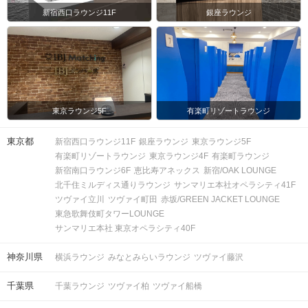
ビル4階・6階
新宿西口ラウンジ11F
銀座ラウンジ
開催場所
東京ラウンジ5F
有楽町リゾートラウンジ
東京都
新宿西口ラウンジ11F
銀座ラウンジ
東京ラウンジ5F
有楽町リゾートラウンジ
東京ラウンジ4F
有楽町ラウンジ
新宿南口ラウンジ6F
恵比寿アネックス
新宿/OAK LOUNGE
マップ・アクセス案内を見る
北千住ミルディス通りラウンジ
サンマリエ本社オペラシティ41F
ツヴァイ立川
ツヴァイ町田
赤坂/GREEN JACKET LOUNGE
東急歌舞伎町タワーLOUNGE
サンマリエ本社 東京オペラシティ40F
神奈川県
横浜ラウンジ
みなとみらいラウンジ
ツヴァイ藤沢
会場
千葉県
千葉ラウンジ
ツヴァイ柏
ツヴァイ船橋