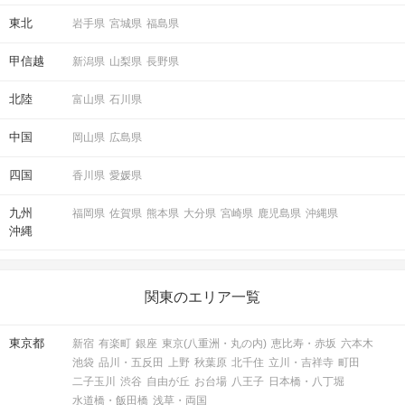
東北
岩手県
宮城県
福島県
甲信越
新潟県
山梨県
長野県
北陸
富山県
石川県
気になる人に「いいね」を送信
中国
岡山県
広島県
両想いだったらマッチング成功！
四国
香川県
愛媛県
STEP5
結果発表
九州
福岡県
佐賀県
熊本県
大分県
宮崎県
鹿児島県
沖縄県
沖縄
関東のエリア一覧
東京都
新宿
有楽町
銀座
東京(八重洲・丸の内)
恵比寿・赤坂
六本木
池袋
品川・五反田
上野
秋葉原
北千住
立川・吉祥寺
町田
二子玉川
渋谷
自由が丘
お台場
八王子
日本橋・八丁堀
水道橋・飯田橋
浅草・両国