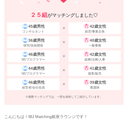
２５組
がマッチングしました♡
45歳男性
42歳女性
コンサルタント
経営/事業企画
36歳男性
40歳女性
研究/技術開発
一般事務
46歳男性
42歳女性
SE/プログラマー
総務/法務/人事
44歳男性
41歳女性
SE/プログラマー
接客/販売
46歳男性
39歳女性
経営者/会社役員
看護師
※複数マッチングでは、一部を抜粋してご紹介しています。
こんにちは！IBJ Matching銀座ラウンジです！