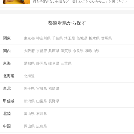
何も予定がない休日など「楽しいことないかな…」と感じたこと
えながら解説するので、ぜひ参考にしてください。
がある人もいるのでは？ 日常が退屈に感じるなら、いますぐ楽し
いことを始めましょう！ いますぐ楽しい気分になれる対処法か
ら、恋愛・自分磨き・趣味などジャンル別の楽しいことまで、16
の楽しいことアイデアを集めました♪ いままさに楽しいことを探し
都道府県から探す
STEP5
マッチング投票
ている方は必見です。
関東
東京都
神奈川県
千葉県
埼玉県
茨城県
栃木県
群馬県
関西
大阪府
京都府
兵庫県
滋賀県
奈良県
和歌山県
東海
愛知県
静岡県
岐阜県
三重県
北海道
北海道
東北
岩手県
宮城県
福島県
甲信越
新潟県
山梨県
長野県
STEP6
結果発表
北陸
富山県
石川県
中国
岡山県
広島県