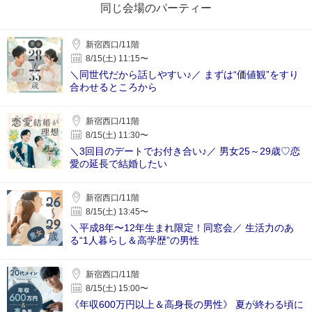
同じ会場のパーティー
新宿西口/11階
8/15(土) 11:15〜
＼同世代だから話しやすい♪／ まずは“価値観”をすり
合わせるところから
新宿西口/11階
8/15(土) 11:30〜
＼3回目のデートでお付き合い♪／ 男女25～29歳♡恋
愛の延長で結婚したい
新宿西口/11階
8/15(土) 13:45〜
＼平成8年〜12年生まれ限定！同窓会／ 生活力のあ
る“1人暮らし＆高学歴”の男性
新宿西口/11階
8/15(土) 15:00〜
《年収600万円以上＆高身長の男性》 夏が終わる頃に