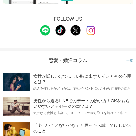
STEP3
【個室8対8】トークタイムスタート
FOLLOW US
恋愛・婚活コラム
一覧
女性が話しかけてほしい時に出すサインとその心理
とは？
STEP4
アピールタイム
恋人を作れるかどうかは、婚活イベントにかかわらず職場や飲み
会の場で女性が話しかけて欲しい時に出すサインに、早く気づい
てアプローチできるかにも左右されます。 これから恋人作りを本
男性から送るLINEでのデートの誘い方！OKをもら
格的に始めようとしている方は、女性が異性を求めて出すサイン
いやすいメッセージのコツは？
をしっかりと理解し、正しい行動に移せるかどうかが重要。 この
気になる女性と出会い、メッセージのやり取りを続けてく中で
記事では、女性が話しかけて欲しい時に出すサインとその心理を
「この人いいな」と感じたら、次はデートに誘いたくなるもの。
詳しく解説した後、婚活イベントで実際にサインを受け取った場
しかし、中には「どう誘ったらいいの？」とお困りの男性もいら
合にどのような行動に繋げるべきかをご紹介していきます。
「楽しいことないかな」と思ったら試してほしい16
っしゃるのではないでしょうか。 そこで今回は、男性から女性へ
のこと
送るLINEでのデートの誘い方のコツをご紹介します。例文も混じ