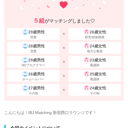
５組
がマッチングしました♡
29歳男性
26歳女性
営業
研究/技術開発
28歳男性
24歳女性
営業
地方公務員
29歳男性
23歳女性
SE/プログラマー
看護師
26歳男性
25歳女性
ホームヘルパー
看護師
27歳男性
24歳女性
その他
その他
こんにちは！IBJ Matching 新宿西口ラウンジです！