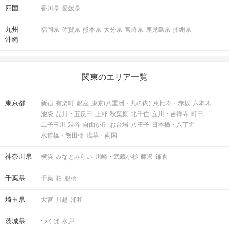
四国
香川県
愛媛県
九州
福岡県
佐賀県
熊本県
大分県
宮崎県
鹿児島県
沖縄県
沖縄
関東のエリア一覧
マッチングした方同士お話できるように
スタッフがお席までご案内します！
東京都
新宿
有楽町
銀座
東京(八重洲・丸の内)
恵比寿・赤坂
六本木
池袋
品川・五反田
上野
秋葉原
北千住
立川・吉祥寺
町田
アクセス
二子玉川
渋谷
自由が丘
お台場
八王子
日本橋・八丁堀
水道橋・飯田橋
浅草・両国
新宿西口ラウンジ11F
神奈川県
横浜
みなとみらい
川崎・武蔵小杉
藤沢
鎌倉
3
新宿駅／西口から徒歩
分
〒160-0023
千葉県
千葉
柏
船橋
東京都新宿区西新宿1-13-12 西新宿昭
和ビル11階
埼玉県
大宮
川越
浦和
茨城県
つくば
水戸