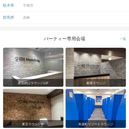
注意事項
栃木県
宇都宮
15分前より受付開始。1時間半を予
群馬県
高崎
定。
時間
※開始時刻から30分以上遅れる場合は
参加をご遠慮いただいております。
パーティー専用会場
一覧
8対8程度で進行予定。（最少開催人
数：4対4）
※募集締め切り以降のキャンセルによ
人数
っては男女差が変動する場合がござい
ます。
新宿西口ラウンジ11F
銀座ラウンジ
スマートフォン・顔写真付きの身分証
（運転免許証、マイナンバーカード、
持ち物
パスポートなど）
お食事
ソフトドリンク付き
飲み物
東京ラウンジ5F
有楽町リゾートラウンジ
清潔感のある服装でお越しください。
服装