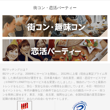
街コン・恋活パーティー
IBJマッチングとは？
IBJマッチングは、2006年にサービスを開始し、2012年に上場（現在は東証プライム市
場）した株式会社IBJが運営する、日本最大級の「自社直営」婚活・恋活サービスです
（※PARTY☆PARTYからサービス名を変更いたしました）。独自のノウハウと最新の
トレンドをもとに、安心・安全な出会いの環境をお届けしています。今日・明日行け
るイベントから、年代や趣味などの条件であなたにぴったりの婚活パーティー・街コ
ンを簡単に探せます。東京、大阪、名古屋、福岡をはじめ、全国56店舗の直営店舗や
近隣の飲食店等で、あなたの出会いをサポートします。