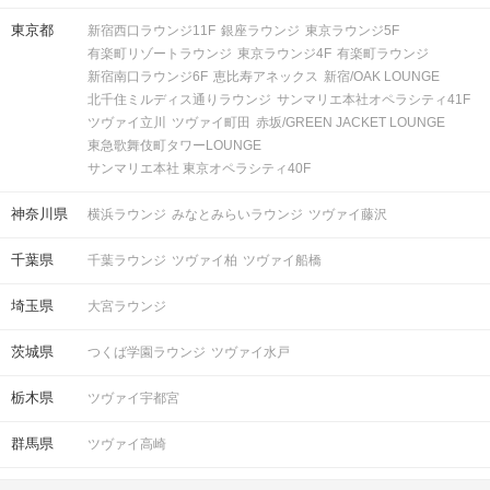
東京都
新宿西口ラウンジ11F
銀座ラウンジ
東京ラウンジ5F
＜QRコード受付について＞
有楽町リゾートラウンジ
東京ラウンジ4F
有楽町ラウンジ
・受付前に以下①②をご対応のうえ、
新宿南口ラウンジ6F
恵比寿アネックス
新宿/OAK LOUNGE
ご来場ください。
北千住ミルディス通りラウンジ
サンマリエ本社オペラシティ41F
完了していない場合は、ご参加いた
ツヴァイ立川
ツヴァイ町田
赤坂/GREEN JACKET LOUNGE
注意事項
だけません。
東急歌舞伎町タワーLOUNGE
①公式アプリのダウンロード ・ログイ
サンマリエ本社 東京オペラシティ40F
ン
②本人確認書類の事前アップロード
神奈川県
横浜ラウンジ
みなとみらいラウンジ
ツヴァイ藤沢
ご予約手続き完了後、お客様都合によ
千葉県
千葉ラウンジ
ツヴァイ柏
ツヴァイ船橋
キャンセル
りキャンセルされた場合、参加費と同
について
額のキャンセル料が発生します。
埼玉県
大宮ラウンジ
掲載開始日：2025/4/25
茨城県
つくば学園ラウンジ
ツヴァイ水戸
栃木県
ツヴァイ宇都宮
群馬県
ツヴァイ高崎