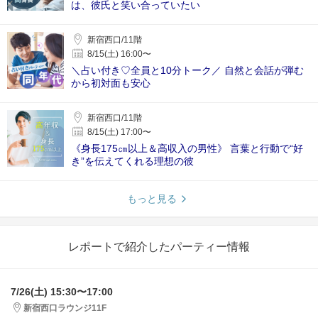
は、彼氏と笑い合っていたい
新宿西口/11階
8/15(土) 16:00〜
＼占い付き♡全員と10分トーク／ 自然と会話が弾む
から初対面も安心
新宿西口/11階
8/15(土) 17:00〜
《身長175㎝以上＆高収入の男性》 言葉と行動で“好
き”を伝えてくれる理想の彼
もっと見る
レポートで紹介したパーティー情報
7/26(土) 15:30〜17:00
新宿西口ラウンジ11F