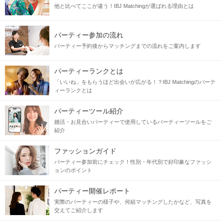
他と比べてここが違う！IBJ Matchingが選ばれる理由とは
恋人同士だからこそ、
パーティー参加の流れ
気持ちはちゃんと伝えたい。
パーティー予約後からマッチングまでの流れをご案内します
愛情表現し合える、まっすぐな関係
パーティーランクとは
「いいね」をもらうほど出会いが広がる！？IBJ Matchingのパーテ
言葉やスキンシップで「好き」をちゃんと伝える。
ィーランクとは
そんな一途な恋がしたい方へ。
パーティーツール紹介
気持ちを素直に伝えることが、
婚活・お見合いパーティーで使用しているパーティーツールをご
紹介
お互いを大切にし続ける秘訣かもしれません。
ファッションガイド
当日の流れ
パーティー参加前にチェック！性別・年代別で好印象なファッシ
ョンのポイント
STEP1
受付開始
パーティー開催レポート
実際のパーティーの様子や、何組マッチングしたかなど、写真を
交えてご紹介します