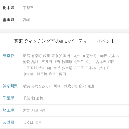
栃木県
宇都宮
開催場所
群馬県
高崎
関東でマッチング率の高いパーティー・イベント
東京都
新宿
有楽町
銀座
東京(八重洲・丸の内)
恵比寿・赤坂
六本木
マップ・アクセス案内を見る
池袋
品川・五反田
上野
秋葉原
北千住
立川・吉祥寺
町田
二子玉川
渋谷
自由が丘
お台場
八王子
日本橋・八丁堀
水道橋・飯田橋
浅草・両国
神奈川県
横浜
みなとみらい
川崎・武蔵小杉
藤沢
鎌倉
会場
千葉県
千葉
柏
船橋
埼玉県
大宮
川越
浦和
茨城県
つくば
水戸