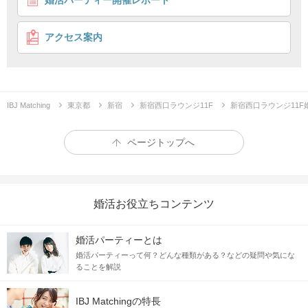
婚活パーティー開催レポート
包容力のある男性
16タイプ性格診断付き♪
企画詳細
アクセス案内
♥
人
IBJ Matching
東京都
新宿
新宿西口ラウンジ11F
新宿西口ラウンジ11
気の20代限定企画
♥
ページトップへ
＼今回は下記の男性を募集／
高身長の
魅力的な方
婚活お役立ちコンテンツ
身だしなみに気を使うetc
よく笑う/オ
婚活パーティーとは
婚活パーティーって何？どんな種類がある？などの疑問や気にな
ることを解説
IBJ Matchingの特長