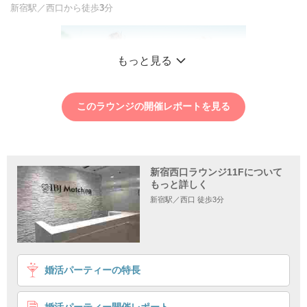
新宿駅／西口から徒歩
3
分
もっと見る
このラウンジの開催レポートを見る
新宿西口ラウンジ11Fについて
もっと詳しく
新宿駅／西口 徒歩3分
1
2
3
4
婚活パーティーの特長
【超高身長＆高収入の男性】
20代限定！性格・容姿系企画♪