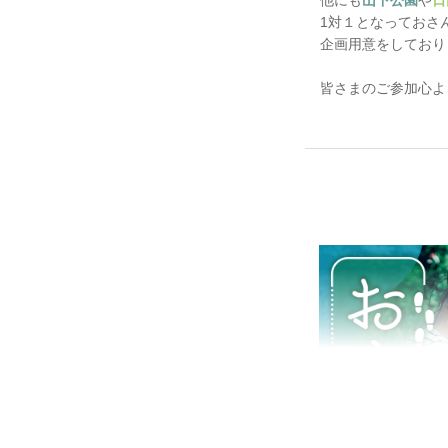
他にも
山下公園
や
日
1対１となっておさ
企画用意をしており
皆さまのご参加心よ