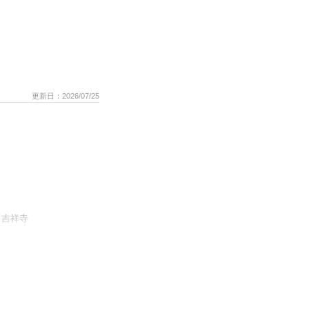
更新日：2026/07/25
「吉祥寺
さんぽ♡井