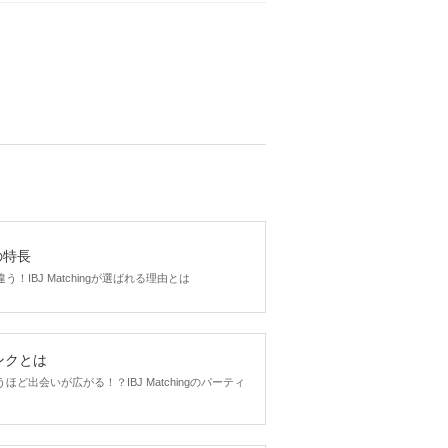
をのんびり
900
円(税込み)
gの特長
！IBJ Matchingが選ばれる理由とは
200
円(税込み)
ンクとは
ど出会いが広がる！？IBJ Matchingのパーティ