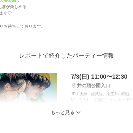
比谷公園
で
んぽが楽しめる
ます♡
りお待ちしております。
レポートで紹介したパーティー情報
7/3(日) 11:00〜12:30
井の頭公園入口
JR中央線・総武線、京王井の頭線
駅」南改札（公園口）から徒歩
10
分
もっと見る
《1対1トーク付きお
の頭公園》