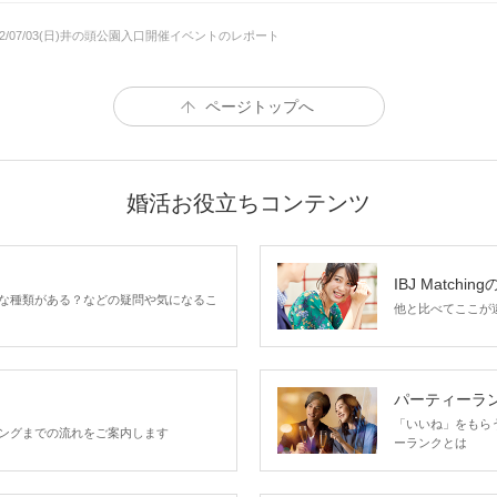
澄み切った空気の中
22/07/03(日)井の頭公園入口開催イベントのレポート
歩こう♪
ペアでおさんぽ
全員と1対1で話せる♪
ページトップへ
27歳～36歳
1対1でお話したい方
男性
4,
婚活お役立ちコンテンツ
27歳～36歳
IBJ Matchin
1対1でお話したい方
女性
な種類がある？などの疑問や気になるこ
他と比べてここが違う
2,
パーティーラ
細
「いいね」をもらうほ
ングまでの流れをご案内します
ーランクとは