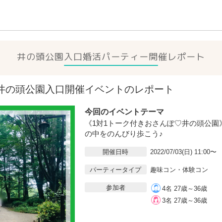
井の頭公園入口
婚活パーティー開催レポート
3(日)井の頭公園入口開催イベントのレポート
今回のイベントテーマ
《1対1トーク付きおさんぽ♡井の頭公園
の中をのんびり歩こう♪
開催日時
2022/07/03(日) 11:00〜
パーティータイプ
趣味コン・体験コン
参加者
4名 27歳～36歳
3名 27歳～36歳