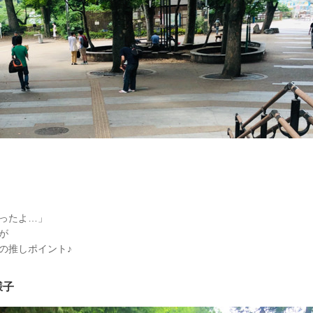
ったよ…」
が
の推しポイント♪
様子