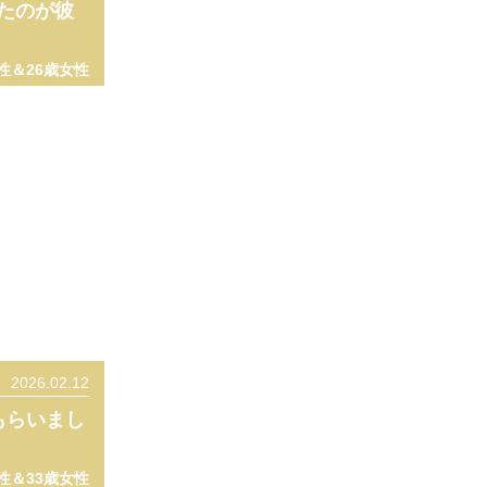
たのが彼
性＆26歳女性
2026.02.12
もらいまし
性＆33歳女性