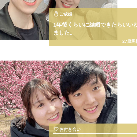
ご成婚
1年後くらいに結婚できたらいい
ました。
27歳男
お付き合い