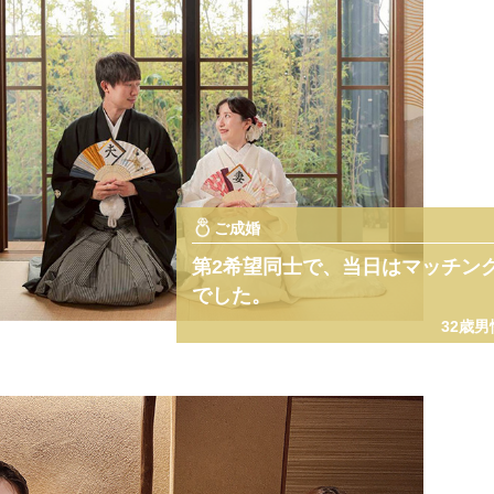
ご成婚
第2希望同士で、当日はマッチン
でした。
32歳男