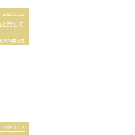
2026.03.13
ねと話して
性＆24歳女性
2026.02.13