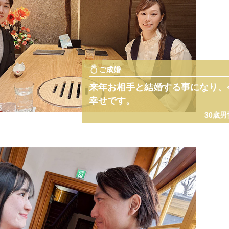
ご成婚
来年お相手と結婚する事になり、
幸せです。
30歳男