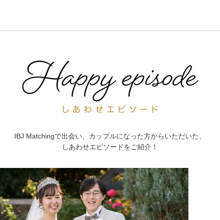
IBJ Matchingで出会い、カップルになった方から
いただいた、
しあわせエピソードをご紹介！