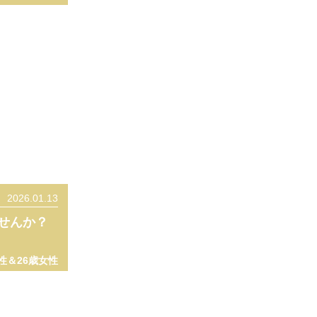
2026.01.13
せんか？
性＆26歳女性