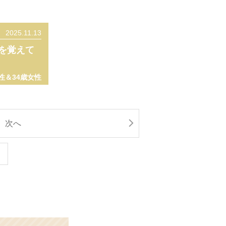
2025.11.13
を覚えて
性＆34歳女性
次へ