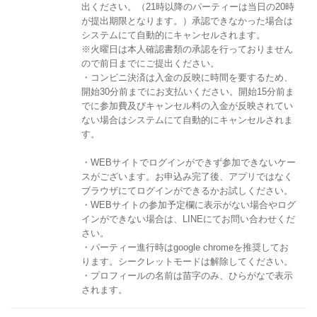
出ください。（21時以降のパーティーは当日の20時
が提出期限となります。）承認できなかった場合は
システムにて自動的にキャンセルされます。
※火曜日は本人確認書類の承認を行っておりません
ので前日までにご提出ください。
・コンビニ決済は入金の反映に時間を要するため、
開始30分前までにお支払いください。開始15分前ま
でに参加費及びキャンセル料の入金が反映されてい
ない場合はシステムにて自動的にキャンセルされま
す。
・WEBサイトでログインができず参加できないケー
スがございます。お申込み完了後、アプリではなく
ブラウザにてログインができるかお試しください。
・WEBサイトの参加予定欄に表示がない場合やログ
インができない場合は、LINEにてお問い合わせくだ
さい。
・パーティー進行時はgoogle chromeを推奨してお
ります。シークレットモードは解除してください。
・プロフィールの名前は苗字のみ、ひらがなで表示
されます。