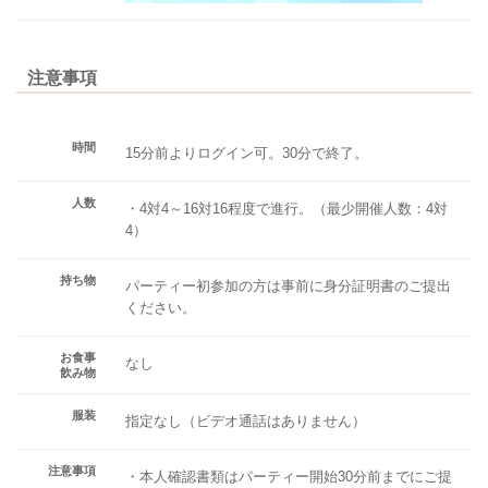
注意事項
時間
15分前よりログイン可。30分で終了。
人数
・4対4～16対16程度で進行。（最少開催人数：4対
4）
持ち物
パーティー初参加の方は事前に身分証明書のご提出
ください。
お食事
なし
飲み物
服装
指定なし（ビデオ通話はありません）
注意事項
・本人確認書類はパーティー開始30分前までにご提