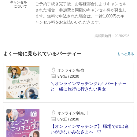
キャンセル
ご予約手続き完了後、お客様都合によりキャンセル
について
された場合、参加費と同額のキャンセル料が発生し
ます。無料で申込された場合は、一律1,000円のキ
ャンセル料をお支払いいただきます。
掲載開始日：2025/2/23
よく一緒に見られているパーティー
もっと見る
オンライン/新宿
8/9(日) 20:30
＼オンラインマッチング♪／ パートナー
と一緒に旅行に行きたい男女
オンライン/神奈川
8/9(日) 20:30
【オンラインマッチング】 職場での出逢
いが少ないみなさまへ...♡