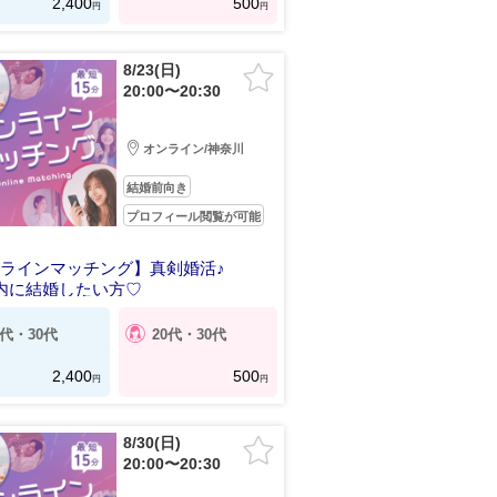
2,400
500
円
円
8/23(日)
20:00〜20:30
オンライン/神奈川
結婚前向き
プロフィール閲覧が可能
ラインマッチング】真剣婚活♪
内に結婚したい方♡
0代・30代
20代・30代
2,400
500
円
円
8/30(日)
20:00〜20:30