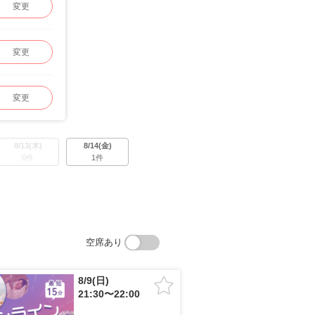
変更
変更
変更
8/13(木)
8/14(金)
0件
1件
空席あり
8/9(日)
21:30〜22:00