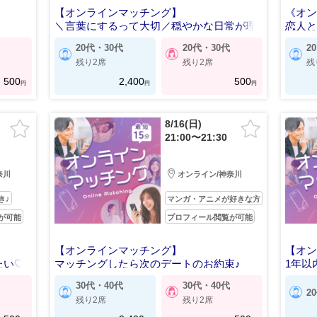
【オンラインマッチング】
《オン
＼言葉にするって大切／穏やかな日常が理
恋人
想♡
20代・30代
20代・30代
2
残り2席
残り2席
残
500
2,400
500
円
円
円
8/16(日)
21:00〜21:30
奈川
オンライン/神奈川
き♪
マンガ・アニメが好きな方
が可能
プロフィール閲覧が可能
【オンラインマッチング】
【オン
たい♡
マッチングしたら次のデートのお約束♪
1年以
30代・40代
30代・40代
2
残り2席
残り2席