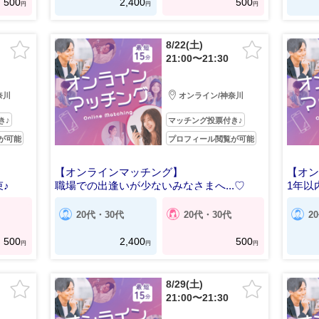
500
2,400
500
円
円
円
8/22(土)
21:00〜21:30
奈川
オンライン/神奈川
き♪
マッチング投票付き♪
が可能
プロフィール閲覧が可能
【オンラインマッチング】
【オン
♪
職場での出逢いが少ないみなさまへ...♡
1年以
20代・30代
20代・30代
2
500
2,400
500
円
円
円
8/29(土)
21:00〜21:30