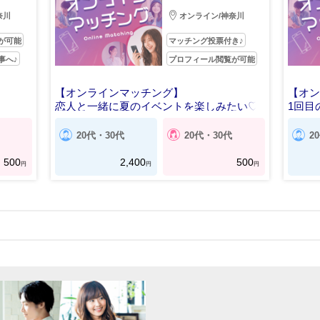
奈川
オンライン/神奈川
が可能
マッチング投票付き♪
事へ♪
プロフィール閲覧が可能
【オンラインマッチング】
【オ
恋人と一緒に夏のイベントを楽しみたい♡
1回目
20代・30代
20代・30代
2
500
2,400
500
円
円
円