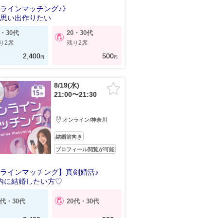
ラインマッチング♪》
と思い出作りたい
0・30代
20・30代
り2席
残り2席
2,400
500
円
円
8/19(水)
21:00〜21:30
オンライン/神奈川
結婚前向き
プロフィール閲覧が可能
ラインマッチング】真剣婚活♪
内に結婚したい方♡
0代・30代
20代・30代