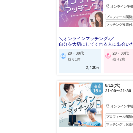
オンライン/神
プロフィール閲覧
マッチング投票付
＼オンラインマッチング♪／
自分を大切にしてくれる人に出会い
20・30代
20・30代
残り1席
残り2席
2,400
円
8/12(水)
21:00〜21:30
オンライン/神
プロフィール閲覧
マッチング→お食