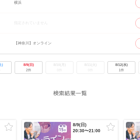
横浜
指定されていません
【神奈川】オンライン
土)
8/9(日)
8/10(月)
8/11(火)
8/12(水)
件
2件
0件
0件
1件
検索結果一覧
8/9(日)
20:30〜21:00