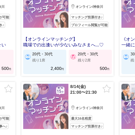
奈川
オンライン/神奈川
が可能
マッチング投票付き♪
き♪
プロフィール閲覧が可能
【オンラインマッチング】
《オン
たい
職場での出逢いが少ないみなさまへ...♡
一緒
20代・30代
20代・30代
3
残り1席
残り2席
残
500
2,400
500
円
円
円
8/14(金)
21:00〜21:30
奈川
オンライン/神奈川
が可能
最大16名程度
事へ♪
マッチング投票付き♪