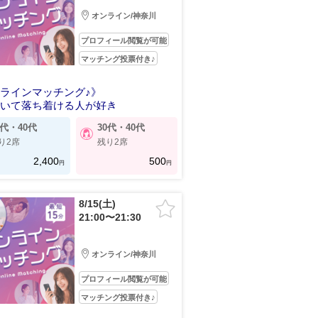
オンライン/神奈川
プロフィール閲覧が可能
マッチング投票付き♪
ラインマッチング♪》
にいて落ち着ける人が好き
0代・40代
30代・40代
り2席
残り2席
2,400
500
円
円
8/15(土)
21:00〜21:30
オンライン/神奈川
プロフィール閲覧が可能
マッチング投票付き♪