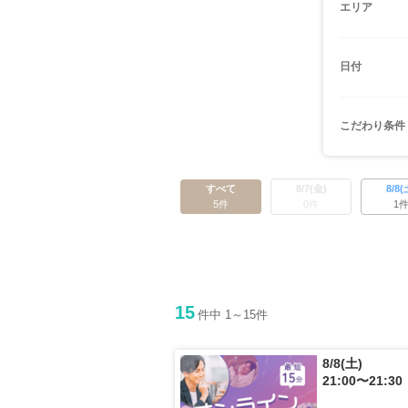
エリア
日付
こだわり条件
すべて
8/7(金)
8/8(
5件
0件
1
15
件中 1～15件
8/8(土)
21:00〜21:30