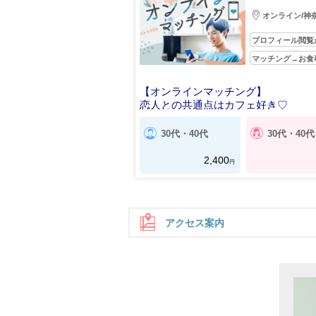
オンライン/神
プロフィール閲覧
マッチング→お食
【オンラインマッチング】
恋人との共通点はカフェ好き♡
30代・40代
30代・40代
2,400
円
アクセス案内
住所