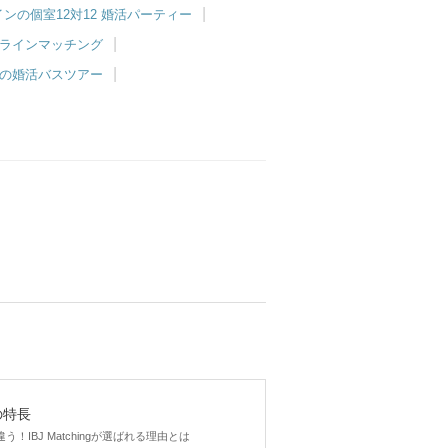
ンの個室12対12 婚活パーティー
ラインマッチング
の婚活バスツアー
gの特長
！IBJ Matchingが選ばれる理由とは