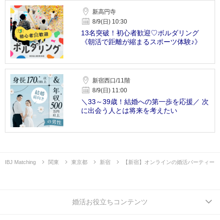
新高円寺
8/9(日) 10:30
13名突破！初心者歓迎♡ボルダリング
《朝活で距離が縮まるスポーツ体験♪》
新宿西口/11階
8/9(日) 11:00
＼33～39歳！結婚への第一歩を応援／ 次
に出会う人とは将来を考えたい
IBJ Matching
関東
東京都
新宿
【新宿】オンラインの婚活パーティー
婚活お役立ちコンテンツ