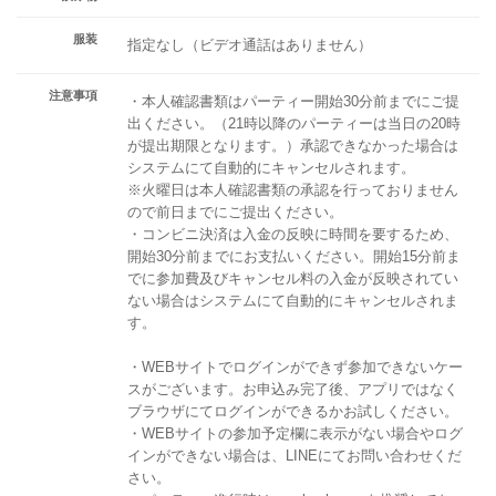
服装
指定なし（ビデオ通話はありません）
注意事項
・本人確認書類はパーティー開始30分前までにご提
出ください。（21時以降のパーティーは当日の20時
が提出期限となります。）承認できなかった場合は
システムにて自動的にキャンセルされます。
※火曜日は本人確認書類の承認を行っておりません
ので前日までにご提出ください。
・コンビニ決済は入金の反映に時間を要するため、
開始30分前までにお支払いください。開始15分前ま
でに参加費及びキャンセル料の入金が反映されてい
ない場合はシステムにて自動的にキャンセルされま
す。
・WEBサイトでログインができず参加できないケー
スがございます。お申込み完了後、アプリではなく
ブラウザにてログインができるかお試しください。
・WEBサイトの参加予定欄に表示がない場合やログ
インができない場合は、LINEにてお問い合わせくだ
さい。