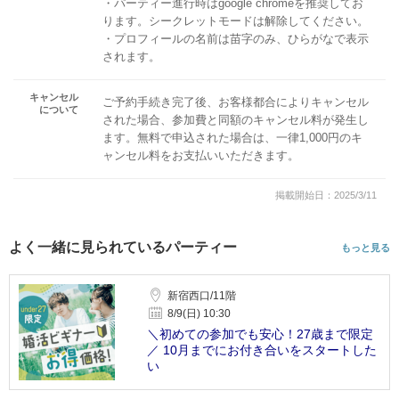
・パーティー進行時はgoogle chromeを推奨してお
ります。シークレットモードは解除してください。
・プロフィールの名前は苗字のみ、ひらがなで表示
されます。
キャンセル
ご予約手続き完了後、お客様都合によりキャンセル
について
された場合、参加費と同額のキャンセル料が発生し
ます。無料で申込された場合は、一律1,000円のキ
ャンセル料をお支払いいただきます。
掲載開始日：2025/3/11
よく一緒に見られているパーティー
もっと見る
新宿西口/11階
8/9(日) 10:30
＼初めての参加でも安心！27歳まで限定
／ 10月までにお付き合いをスタートした
い