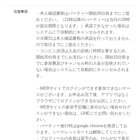
注意事項
・本人確認書類はパーティー開始30分前までにご提
出ください。（21時以降のパーティーは当日の20時
が提出期限となります。）承認できなかった場合は
システムにて自動的にキャンセルされます。
※火曜日は本人確認書類の承認を行っておりません
ので前日までにご提出ください。
・コンビニ決済は入金の反映に時間を要するため、
開始30分前までにお支払いください。開始15分前ま
でに参加費及びキャンセル料の入金が反映されてい
ない場合はシステムにて自動的にキャンセルされま
す。
・WEBサイトでログインができず参加できないケー
スがございます。お申込み完了後、アプリではなく
ブラウザにてログインができるかお試しください。
・WEBサイトの参加予定欄に表示がない場合やログ
インができない場合は、LINEにてお問い合わせくだ
さい。
・パーティー進行時はgoogle chromeを推奨してお
ります。シークレットモードは解除してください。
・プロフィールの名前は苗字のみ、ひらがなで表示