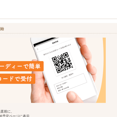
開始
始直前に、
加予定ページに表示