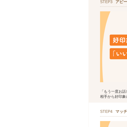
STEP3
アピ
「もう一度お話
相手から好印象
STEP4
マッ