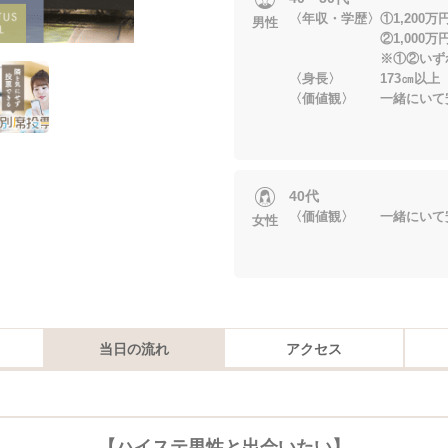
〈年収・学歴〉①1,200万
男性
②1,000万円以
※①②いずれかに
〈身長〉 173㎝以上
〈価値観〉 一緒にいて
40代
〈価値観〉 一緒にいて
女性
当日の流れ
アクセス
【ハイステ男性と出会いたい】