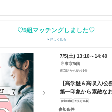
♡5組マッチングしました♡
詳しく見る
7/5(土) 13:10～14:40
東京/5階
東京駅から徒歩1分
【高学歴＆高収入/公
第一印象から素敵な
個室8対8
外見も大事
参加条件