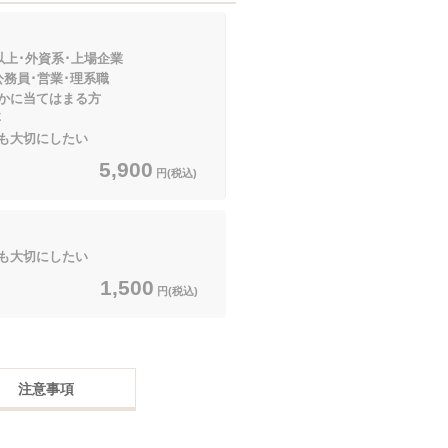
以上･外資系･上場企業
営業･理系職
てはまる方
卒
も大切にしたい
5,900
円(税込)
も大切にしたい
1,500
円(税込)
注意事項