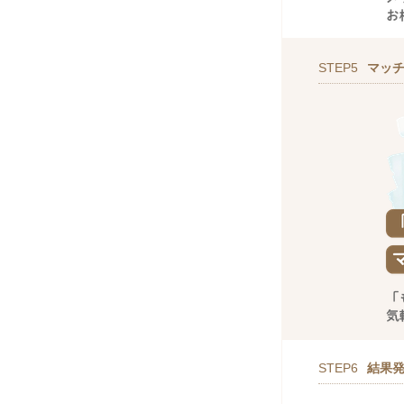
STEP5
マッ
STEP6
結果