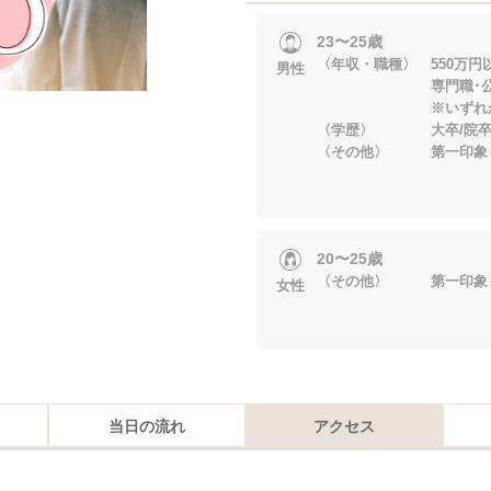
23〜25歳
〈年収・職種〉 550万円
男性
専門職･公務員･
※いずれかに当
〈学歴〉 大卒/院
〈その他〉 第一印象
20〜25歳
〈その他〉 第一印象
女性
当日の流れ
アクセス