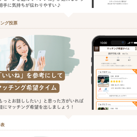
チング投票
発表