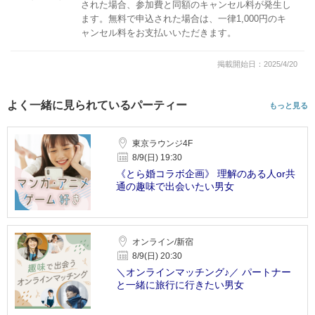
された場合、参加費と同額のキャンセル料が発生し
ます。無料で申込された場合は、一律1,000円のキ
ャンセル料をお支払いいただきます。
掲載開始日：2025/4/20
よく一緒に見られているパーティー
もっと見る
東京ラウンジ4F
8/9(日) 19:30
《とら婚コラボ企画》 理解のある人or共
通の趣味で出会いたい男女
オンライン/新宿
8/9(日) 20:30
＼オンラインマッチング♪／ パートナー
と一緒に旅行に行きたい男女