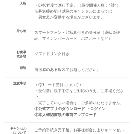
人数
・8対8程度で進行予定。（最少開催人数：4対4）
※募集締め切り以降のキャンセルによっては
男女差が変動する場合がございます。
持ち物
スマートフォン・顔写真付きの身分証（運転免許
証、マイナンバーカード、パスポートなど）
お食事
ソフトドリンク付き
飲み物
服装
清潔感のある服装でお越しください。
注意事項
＜QRコード受付について＞
・受付前に以下①②をご対応のうえ、ご来場くださ
い。
完了していない場合は、ご参加いただけません。
①公式アプリのダウンロード ・ログイン
②本人確認書類の事前アップロード
キャンセル
ご予約手続き完了後、お客様都合によりキャンセル
について