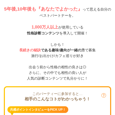
5年後,10年後も『あなたでよかった』
って思える自分の
ベストパートナーを。
1,000万人以上
が使用している
性格診断コンテンツ
を導入して開催！
しかも！
長続きの秘訣
である趣味/趣向が一緒の方
で募集
旅行/お出かけ/カフェ巡りが好き
出会う前から性格の相性の良さは◎
さらに、その中でも相性の良い人が
人気の診断コンテンツで丸分かりに！
このパーティーに参加すると…
相手のこんなコトがわかっちゃう！
共感ポイントインタビューをPICK UP！