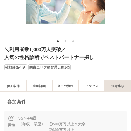
1
2
3
＼利用者数1,000万人突破／
人気の性格診断でベストパートナー探し
性格診断付き
関東エリア顧客満足度1位
参加条件
企画詳細
当日の流れ
アクセス
注意事項
参加条件
35〜44歳
〈年収・学歴〉 ①500万円以上＆大卒
男性
②600万円以上