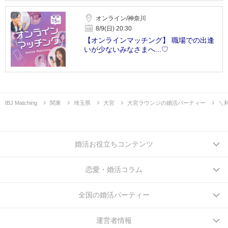
オンライン/神奈川
8/9(日) 20:30
【オンラインマッチング】 職場での出逢
いが少ないみなさまへ...♡
IBJ Matching
関東
埼玉県
大宮
大宮ラウンジの婚活パーティー
＼
婚活お役立ちコンテンツ
恋愛・婚活コラム
全国の婚活パーティー
運営者情報