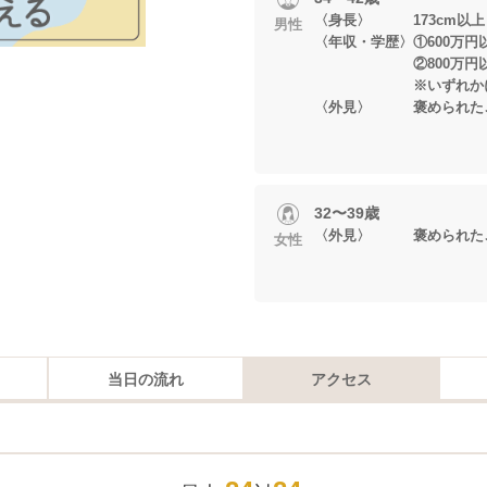
〈身長〉 173cm以上
男性
〈年収・学歴〉①600万円
②800万円以
※いずれかに当
〈外見〉 褒められたこ
32〜39歳
〈外見〉 褒められた
女性
当日の流れ
アクセス