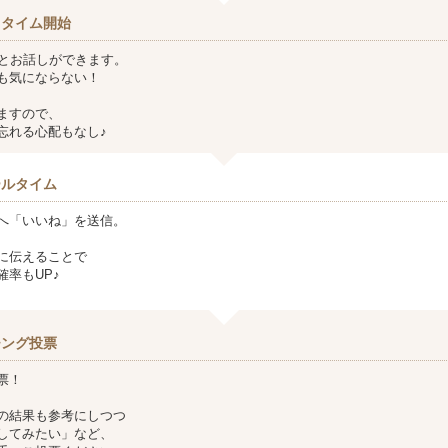
クタイム開始
方とお話しができます。
も気にならない！
ますので、
忘れる心配もなし♪
ールタイム
へ「いいね」を送信。
に伝えることで
確率もUP♪
チング投票
票！
の結果も参考にしつつ
してみたい」など、