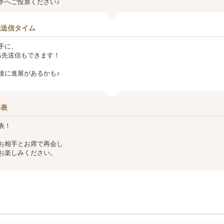
手へご投票ください♪
先送信タイム
手に、
ど連絡先送信もできます！
後に進展があるかも♪
発表
表！
お相手とお席で再会し
お楽しみください。