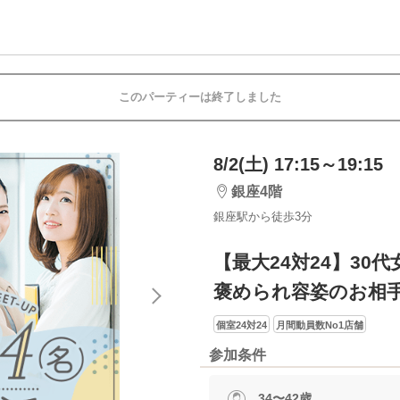
このパーティーは終了しました
8/2(土) 17:15～19:15
銀座4階
銀座駅から徒歩3分
【最大24対24】30
褒められ容姿のお相
個室24対24
月間動員数No1店舗
参加条件
34〜42歳