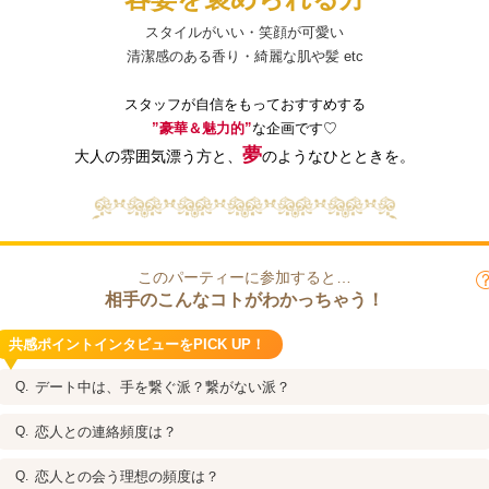
スタイルがいい・笑顔が可愛い
清潔感のある香り・綺麗な肌や髪 etc
スタッフが自信をもっておすすめする
”豪華＆魅力的”
な企画です♡
夢
大人の雰囲気漂う方と、
のようなひとときを。
このパーティーに参加すると…
相手のこんなコトがわかっちゃう！
共感ポイントインタビューをPICK UP！
デート中は、手を繋ぐ派？繋がない派？
恋人との連絡頻度は？
恋人との会う理想の頻度は？