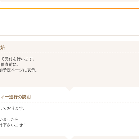
開始
にて受付を行います。
開催直前に、
加予定ページに表示。
ティー進行の説明
しております。
いましたら
け下さいませ！