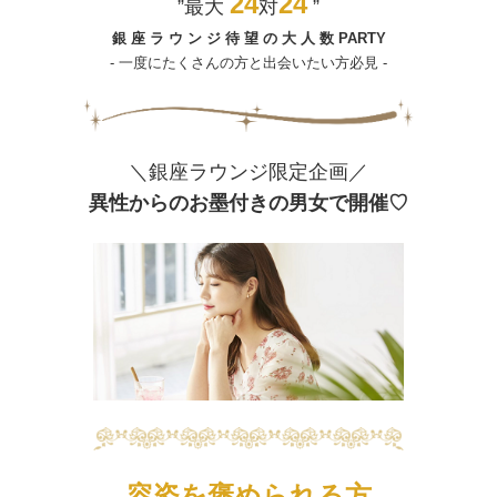
24
24
”最大
対
”
銀 座 ラ ウ ン ジ 待 望 の 大 人 数 PARTY
- 一度にたくさんの方と出会いたい方必見 -
＼銀座ラウンジ限定企画／
異性からのお墨付きの男女で開催♡
容姿を褒められる方