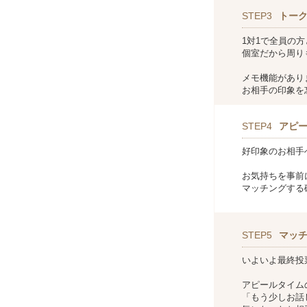
STEP3
トー
1対1で全員の
個室だから周り
メモ機能があり
お相手の印象を
STEP4
アピ
好印象のお相手
お気持ちを事前
マッチングする
STEP5
マッ
いよいよ最終投
アピールタイム
「もう少しお話