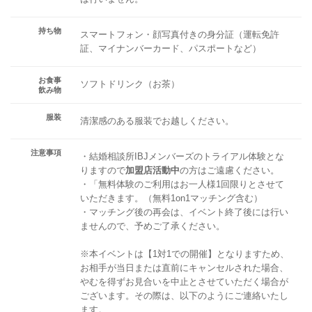
持ち物
スマートフォン・顔写真付きの身分証（運転免許
証、マイナンバーカード、パスポートなど）
お食事
ソフトドリンク（お茶）
飲み物
服装
清潔感のある服装でお越しください。
注意事項
・結婚相談所IBJメンバーズのトライアル体験とな
りますので
加盟店活動中
の方はご遠慮ください。
・「無料体験のご利用はお一人様1回限りとさせて
いただきます。（無料1on1マッチング含む）
・マッチング後の再会は、イベント終了後には行い
ませんので、予めご了承ください。
※本イベントは【1対1での開催】となりますため、
お相手が当日または直前にキャンセルされた場合、
やむを得ずお見合いを中止とさせていただく場合が
ございます。その際は、以下のようにご連絡いたし
ます。