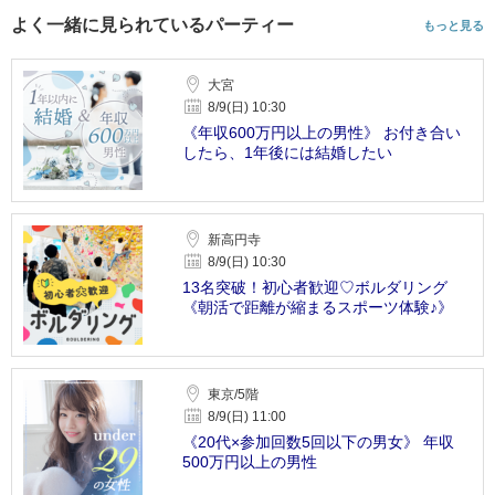
よく一緒に見られているパーティー
もっと見る
大宮
8/9(日) 10:30
《年収600万円以上の男性》 お付き合い
したら、1年後には結婚したい
新高円寺
8/9(日) 10:30
13名突破！初心者歓迎♡ボルダリング
《朝活で距離が縮まるスポーツ体験♪》
東京/5階
8/9(日) 11:00
《20代×参加回数5回以下の男女》 年収
500万円以上の男性