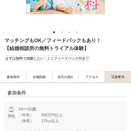
1
2
3
4
マッチングもOK／フィードバックもあり！
【結婚相談所の無料トライアル体験】
まずは無料で体験したい
ミニフィードバック付き♡
参加条件
企画詳細
当日の流れ
アクセス
注意事項
参加条件
29〜32歳
〈年収〉 500万円以上
男性
〈身長〉 170㎝以上