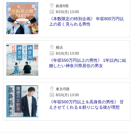
銀座6階
8/10(月) 13:00
《本数限定の特別企画》 年収800万円以
上の若く見られる男性
横浜
8/10(月) 13:00
《年収550万円以上の男性》 1年以内に結
婚したい神奈川県居住の男女
東京/5階
8/10(月) 13:00
《年収500万円以上＆高身長の男性》 甘
えさせてくれる＆頼りになる彼が理想