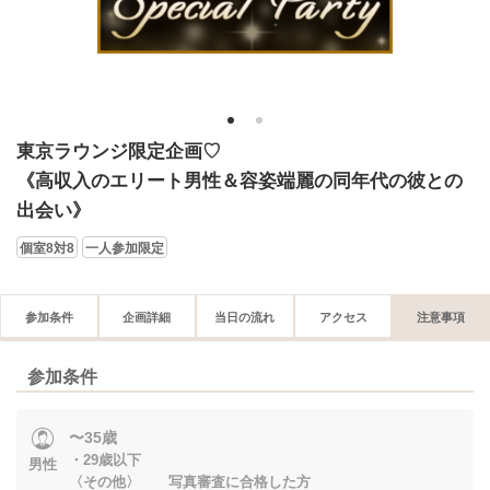
1
2
東京ラウンジ限定企画♡
《高収入のエリート男性＆容姿端麗の同年代の彼との
出会い》
個室8対8
一人参加限定
参加条件
企画詳細
当日の流れ
アクセス
注意事項
参加条件
〜35歳
・29歳以下
男性
〈その他〉 写真審査に合格した方