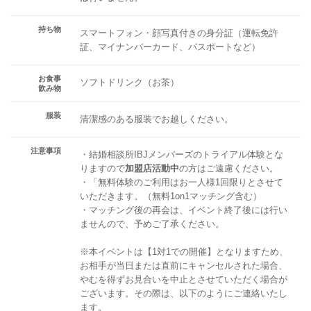
持ち物
スマートフォン・顔写真付きの身分証（運転免許
証、マイナンバーカード、パスポートなど）
お食事
ソフトドリンク（お茶）
飲み物
服装
清潔感のある服装でお越しください。
注意事項
・結婚相談所IBJメンバーズのトライアル体験とな
りますので
加盟店活動中
の方はご遠慮ください。
・「無料体験のご利用はお一人様1回限りとさせて
いただきます。（無料1on1マッチング含む）
・マッチング後の再会は、イベント終了後には行い
ませんので、予めご了承ください。
※本イベントは【1対1での開催】となりますため、
お相手が当日または直前にキャンセルされた場合、
やむを得ずお見合いを中止とさせていただく場合が
ございます。その際は、以下のようにご連絡いたし
ます。