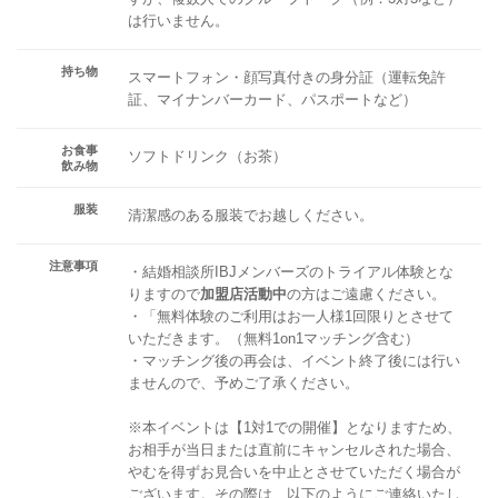
は行いません。
持ち物
スマートフォン・顔写真付きの身分証（運転免許
証、マイナンバーカード、パスポートなど）
お食事
ソフトドリンク（お茶）
飲み物
服装
清潔感のある服装でお越しください。
注意事項
・結婚相談所IBJメンバーズのトライアル体験とな
りますので
加盟店活動中
の方はご遠慮ください。
・「無料体験のご利用はお一人様1回限りとさせて
いただきます。（無料1on1マッチング含む）
・マッチング後の再会は、イベント終了後には行い
ませんので、予めご了承ください。
※本イベントは【1対1での開催】となりますため、
お相手が当日または直前にキャンセルされた場合、
やむを得ずお見合いを中止とさせていただく場合が
ございます。その際は、以下のようにご連絡いたし