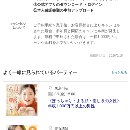
①公式アプリのダウンロード ・ログイン
②本人確認書類の事前アップロード
キャンセル
ご予約手続き完了後、お客様都合によりキャンセル
について
された場合、参加費と同額のキャンセル料が発生し
ます。無料で申込された場合は、一律1,000円のキ
ャンセル料をお支払いいただきます。
掲載開始日：2026/3/18
よく一緒に見られているパーティー
もっと見る
東京/5階
8/7(金) 15:00
《ぽっちゃり・まる顔・癒し系の女性》
年収1,000万円以上の男性
東京/5階