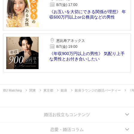
8/7(金) 17:00
《お互いを大切にできる関係が理想》 年
収600万円以上or公務員などの男性
恵比寿アネックス
8/7(金) 19:00
《年収900万円以上の男性》 気配り上手
な男性とお付き合いしたい
IBJ Matching
関東
東京都
銀座
銀座ラウンジの婚活パーティー
《
婚活お役立ちコンテンツ
恋愛・婚活コラム