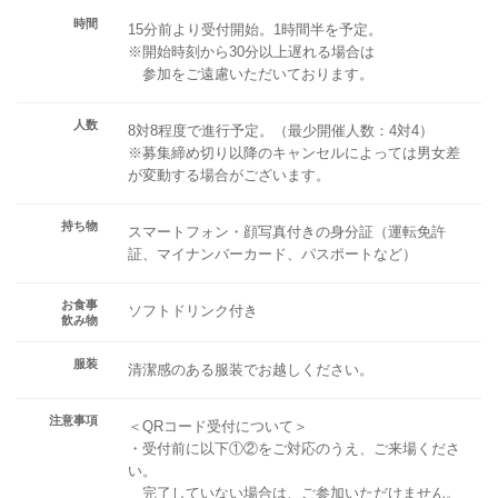
時間
15分前より受付開始。1時間半を予定。
※開始時刻から30分以上遅れる場合は
参加をご遠慮いただいております。
人数
8対8程度で進行予定。（最少開催人数：4対4）
※募集締め切り以降のキャンセルによっては男女差
が変動する場合がございます。
持ち物
スマートフォン・顔写真付きの身分証（運転免許
証、マイナンバーカード、パスポートなど）
お食事
ソフトドリンク付き
飲み物
服装
清潔感のある服装でお越しください。
注意事項
＜QRコード受付について＞
・受付前に以下①②をご対応のうえ、ご来場くださ
い。
完了していない場合は、ご参加いただけません。